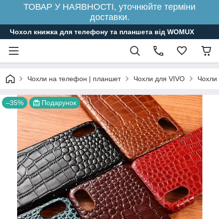
ТОВАР У НАЯВНОСТІ, уточнюйте терміни
доставки.
Чохол книжка для телефону та планшета від WOMUX
Чохли на телефон | планшет
Чохли для VIVO
Чохли
–35%
Подарунок