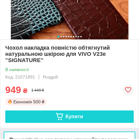
Чохол накладка повністю обтягнутий
натуральною шкірою для VIVO V23e
"SIGNATURE"
В наявності
Код: 21071891
Роздріб
949
₴
1 449 ₴
Економія
500 ₴
Купити