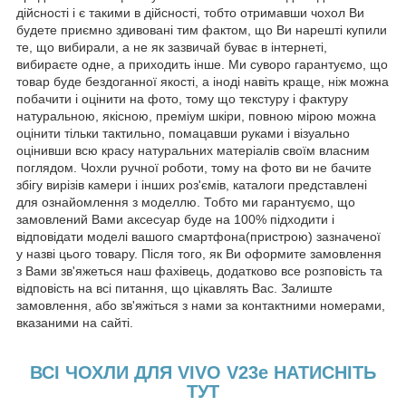
дійсності і є такими в дійсності, тобто отримавши чохол Ви
будете приємно здивовані тим фактом, що Ви нарешті купили
те, що вибирали, а не як зазвичай буває в інтернеті,
вибираєте одне, а приходить інше. Ми суворо гарантуємо, що
товар буде бездоганної якості, а іноді навіть краще, ніж можна
побачити і оцінити на фото, тому що текстуру і фактуру
натуральною, якісною, преміум шкіри, повною мірою можна
оцінити тільки тактильно, помацавши руками і візуально
оцінивши всю красу натуральних матеріалів своїм власним
поглядом. Чохли ручної роботи, тому на фото ви не бачите
збігу вирізів камери і інших роз'ємів, каталоги представлені
для ознайомлення з моделлю. Тобто ми гарантуємо, що
замовлений Вами аксесуар буде на 100% підходити і
відповідати моделі вашого смартфона(пристрою) зазначеної
у назві цього товару. Після того, як Ви оформите замовлення
з Вами зв'яжеться наш фахівець, додатково все розповість та
відповість на всі питання, що цікавлять Вас. Залиште
замовлення, або зв'яжіться з нами за контактними номерами,
вказаними на сайті.
ВСІ ЧОХЛИ ДЛЯ VIVO V23e НАТИСНІТЬ
ТУТ