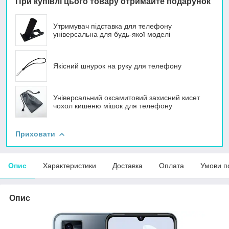
При купівлі цього товару отримайте подарунок
Утримувач підставка для телефону
універсальна для будь-якої моделі
Якісний шнурок на руку для телефону
Універсальний оксамитовий захисний кисет
чохол кишеню мішок для телефону
Приховати
Опис
Характеристики
Доставка
Оплата
Умови п
Опис