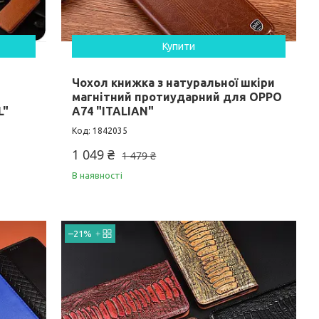
Купити
Чохол книжка з натуральної шкіри
магнітний протиударний для OPPO
L"
A74 "ITALIAN"
1842035
1 049 ₴
1 479 ₴
В наявності
–21%