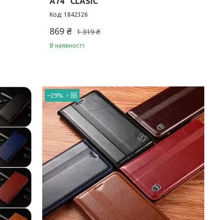
A74 "CLASIC"
1842326
869 ₴
1 319 ₴
В наявності
–29%