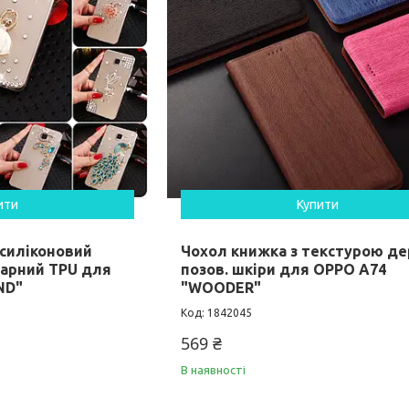
ити
Купити
 силіконовий
Чохол книжка з текстурою де
арний TPU для
позов. шкіри для OPPO A74
ND"
"WOODER"
1842045
569 ₴
В наявності