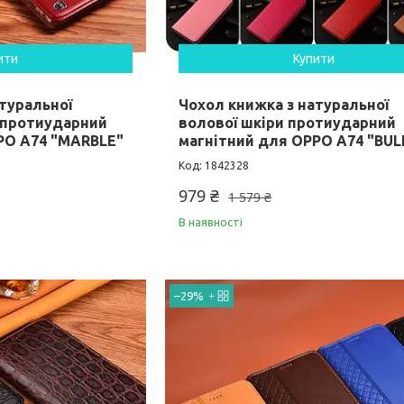
ити
Купити
туральної
Чохол книжка з натуральної
 протиударний
волової шкіри протиударний
PO A74 "MARBLE"
магнітний для OPPO A74 "BUL
1842328
979 ₴
1 579 ₴
В наявності
–29%