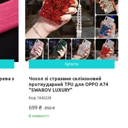
Купити
рева з
Чохол зі стразами силіконовий
протиударний TPU для OPPO A74
"SWAROV LUXURY"
1842228
699 ₴
850 ₴
В наявності