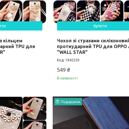
ити
Купити
 з кільцем
Чохол зі стразами силіконови
арний TPU для
протиударний TPU для OPPO 
R"
"WALL STAR"
1842220
549 ₴
В наявності
Подарунок