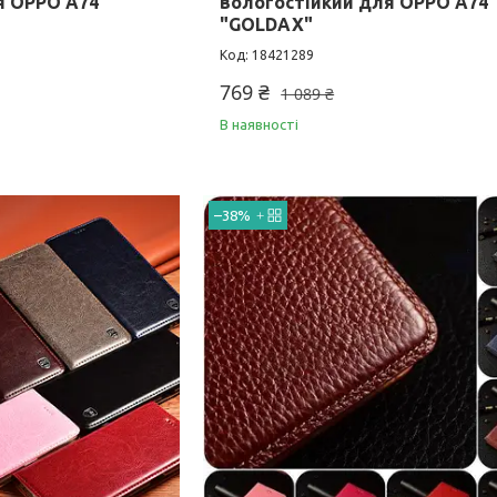
я OPPO A74
вологостійкий для OPPO A74
"GOLDAX"
18421289
769 ₴
1 089 ₴
В наявності
–38%