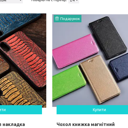
Подарунок
ити
Купити
л накладка
Чохол книжка магнітний