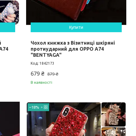
Купити
й
Чохол книжка з Візитниці шкіряні
A74
протиударний для OPPO A74
"BENTYAGA"
1842173
679 ₴
879 ₴
В наявності
–18%