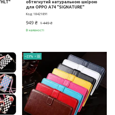
"HLT"
обтягнутий натуральною шкірою
для OPPO A74 "SIGNATURE"
18421891
949 ₴
1 449 ₴
В наявності
–23%