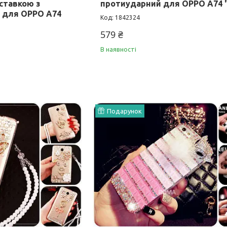
ставкою з
протиударний для OPPO A74 
и для OPPO A74
1842324
579 ₴
В наявності
Подарунок