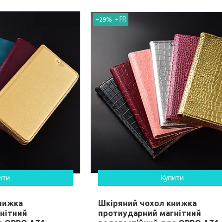
–29%
ити
Купити
нижка
Шкіряний чохол книжка
нітний
протиударний магнітний