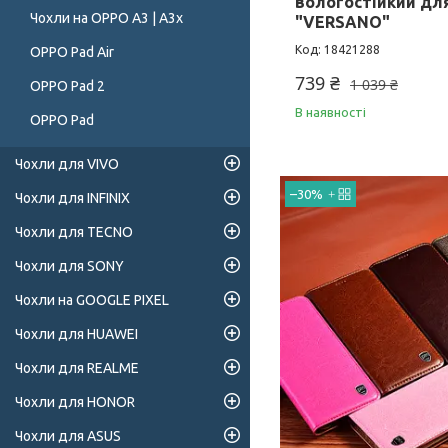
вологостійкий дл
Чохли на OPPO A3 | A3x
"VERSANO"
18421288
OPPO Pad Air
739 ₴
1 039 ₴
OPPO Pad 2
В наявності
OPPO Pad
Чохли для VIVO
–30%
Чохли для INFINIX
Чохли для TECNO
Чохли для SONY
Чохли на GOOGLE PIXEL
Чохли для HUAWEI
Чохли для REALME
Чохли для HONOR
Чохли для ASUS