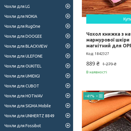
Чохли для LG
Чохли для NOKIA
Куп
Чохли для RugOne
Чохол книжка з на
Чохли для DOOGEE
мармурової шкіри
магнітний для OP
Чохли для BLACKVIEW
1842327
Чохли для ULEFONE
889 ₴
1 279 ₴
Чохли для OUKITEL
В наявності
Чохли для UMIDIGI
Чохли для CUBOT
Чохли для HOTWAV
–41%
Чохли для SIGMA Mobile
Чохли для UNIHERTZ 8849
Чохли для Fossibot