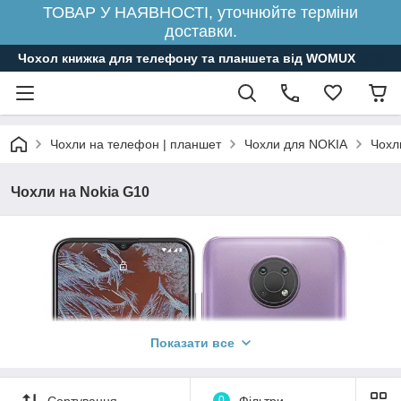
ТОВАР У НАЯВНОСТІ, уточнюйте терміни
доставки.
Чохол книжка для телефону та планшета від WOMUX
Чохли на телефон | планшет
Чохли для NOKIA
Чохл
Чохли на Nokia G10
Показати все
Сортування
0
Фільтри