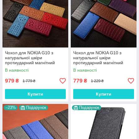
Чохол для NOKIA G10 з
Чохол для NOKIA G10 з
натуральної шкіри
натуральної шкіри
протиударний магнітний
протиударний магнітний
книжка з підставкою
книжка з підставкою "LUXOR"
В наявності
В наявності
"CROCOHEAD"
979
779
₴
₴
1 779 ₴
1 229 ₴
Купити
Купити
–23%
Подарунок
Подарунок