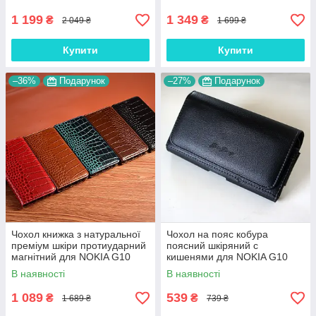
1 199
1 349
₴
₴
2 049 ₴
1 699 ₴
Купити
Купити
–36%
Подарунок
–27%
Подарунок
Чохол книжка з натуральної
Чохол на пояс кобура
преміум шкіри протиударний
поясний шкіряний c
магнітний для NOKIA G10
кишенями для NOKIA G10
"CROCODILE"
"RAMOS"
В наявності
В наявності
1 089
539
₴
₴
1 689 ₴
739 ₴