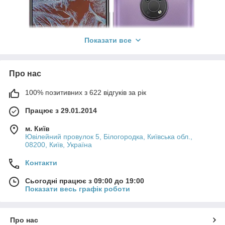
Показати все
Про нас
100% позитивних з 622 відгуків за рік
Працює з 29.01.2014
м. Київ
Ювілейний провулок 5, Білогородка, Київська обл.,
08200, Київ, Україна
Контакти
Сьогодні працює з 09:00 до 19:00
Показати весь графік роботи
Стояв тихий зимовий вечір, і я вирішив влаштувати собі
невелику паузу - налив чашку гарячого чаю, сів біля вікна і
почав роздивлятися свій новий Nokia G10. Цей телефон з
Про нас
перших хвилин приємно здивував своїм 6.52-дюймовим