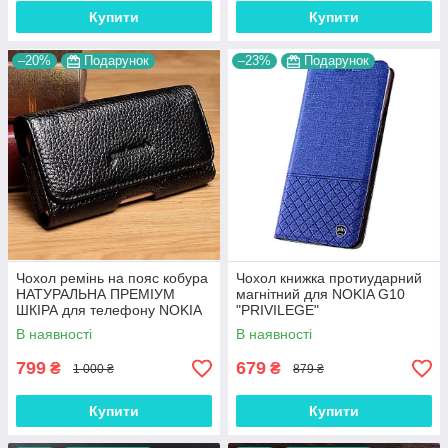
Купити
Купити
–20%
Подарунок
–23%
Подарунок
Чохол ремінь на пояс кобура
Чохол книжка протиударний
НАТУРАЛЬНА ПРЕМІУМ
магнітний для NOKIA G10
ШКІРА для телефону NOKIA
"PRIVILEGE"
G10 "FLOTAR"
В наявності
В наявності
799
679
₴
₴
1 000 ₴
879 ₴
Купити
Купити