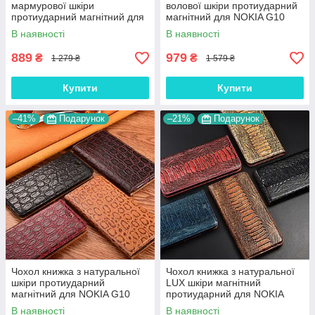
мармурової шкіри
волової шкіри протиударний
хто цінує стиль і комфорт.
протиударний магнітний для
магнітний для NOKIA G10
🥈
Силіконовий чохол
- Відмінний варіант для повсякденної
NOKIA G10 "MARBLE"
"BULL"
зручності.
В наявності
В наявності
🥉
Протиударний чохол
– для максимального захисту
889
979
₴
₴
1 279 ₴
1 579 ₴
пристрою.
Якщо у тебе
Nokia G10
, не чекай першої подряпини.
Купити
Купити
Купити
чохол на Нокіа Г10
- Це не просто покупка, а продовження
життя смартфона. 📱🔒
–41%
Подарунок
–21%
Подарунок
Чохол книжка з натуральної
Чохол книжка з натуральної
шкіри протиударний
LUX шкіри магнітний
магнітний для NOKIA G10
протиударний для NOKIA
"JACOSA"
G10 "ZENUS"
В наявності
В наявності