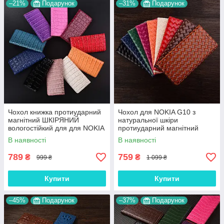
–21%
Подарунок
–31%
Подарунок
Чохол книжка протиударний
Чохол для NOKIA G10 з
магнітний ШКІРЯНИЙ
натуральної шкіри
вологостійкий для для NOKIA
протиударний магнітний
G10 "LUXON"
книжка з підставкою
В наявності
В наявності
"VENETTA"
789
759
₴
₴
999 ₴
1 099 ₴
Купити
Купити
–45%
Подарунок
–37%
Подарунок