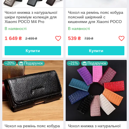
Чохол книжка з натуральної
Чохол на ремінь пояс кобура
шкіри преміум колекція для
поясний шкіряний c
Xiaomi POCO M4 Pro
кишенями для Xiaomi POCO
"SIGNATURE"
M4 Pro "RAMOS"
В наявності
В наявності
1 649
539
₴
₴
2 499 ₴
739 ₴
Купити
Купити
–20%
Подарунок
–21%
Подарунок
Чохол на ремінь пояс кобура
Чохол книжка з натуральної