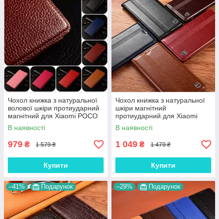
Чохол книжка з натуральної
Чохол книжка з натуральної
волової шкіри протиударний
шкіри магнітний
магнітний для Xiaomi POCO
протиударний для Xiaomi
M4 Pro "BULL"
POCO M4 Pro "ITALIAN"
В наявності
В наявності
979
1 049
₴
₴
1 579 ₴
1 479 ₴
Купити
Купити
–41%
Подарунок
–29%
Подарунок