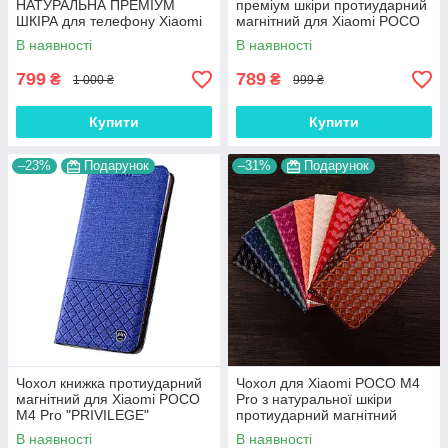
НАТУРАЛЬНА ПРЕМІУМ
преміум шкіри протиударний
ШКІРА для телефону Xiaomi
магнітний для Xiaomi POCO
POCO M4 Pro "FLOTAR"
M4 Pro "CROCODILE"
В наявності
В наявності
799
789
₴
₴
1 000 ₴
999 ₴
Купити
Купити
–23%
Подарунок
–31%
Подарунок
Чохол книжка протиударний
Чохол для Xiaomi POCO M4
магнітний для Xiaomi POCO
Pro з натуральної шкіри
M4 Pro "PRIVILEGE"
протиударний магнітний
книжка з підставкою
В наявності
В наявності
"VENETTA"