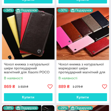
–34%
Подарунок
–30%
Подарунок
Чохол книжка з натуральної
Чохол книжка з натуральної
шкіри протиударний
мармурової шкіри
магнітний для Xiaomi POCO
протиударний магнітний для
M4 Pro "CLASIC"
Xiaomi POCO M4 Pro
В наявності
В наявності
"MARBLE"
869
889
₴
₴
1 319 ₴
1 279 ₴
Купити
Купити
–38%
Подарунок
–29%
Подарунок