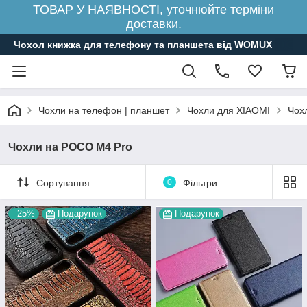
ТОВАР У НАЯВНОСТІ, уточнюйте терміни
доставки.
Чохол книжка для телефону та планшета від WOMUX
Чохли на телефон | планшет
Чохли для XIAOMI
Чох
Чохли на POCO M4 Pro
Сортування
0
Фільтри
–25%
Подарунок
Подарунок