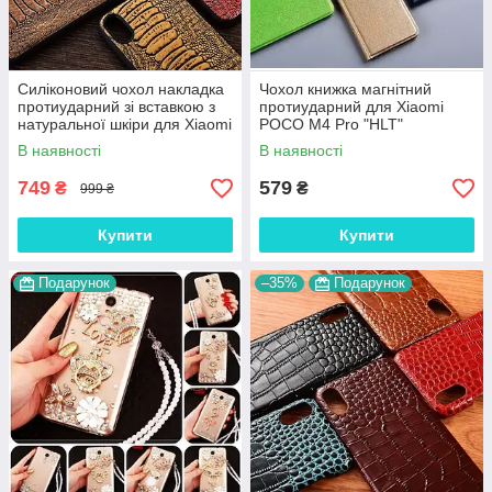
Силіконовий чохол накладка
Чохол книжка магнітний
протиударний зі вставкою з
протиударний для Xiaomi
натуральної шкіри для Xiaomi
POCO M4 Pro "HLT"
POCO M4 Pro "GENUINE"
В наявності
В наявності
749
579
₴
₴
999 ₴
Купити
Купити
Подарунок
–35%
Подарунок