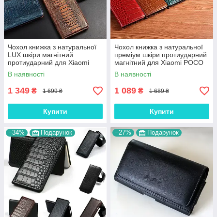
Чохол книжка з натуральної
Чохол книжка з натуральної
LUX шкіри магнітний
преміум шкіри протиударний
протиударний для Xiaomi
магнітний для Xiaomi POCO
POCO M4 Pro "ZENUS"
M4 Pro "CROCODILE"
В наявності
В наявності
1 349
1 089
₴
₴
1 699 ₴
1 689 ₴
Купити
Купити
–34%
Подарунок
–27%
Подарунок