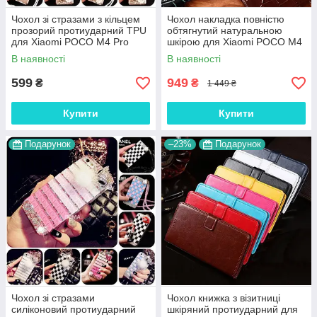
Чохол зі стразами з кільцем
Чохол накладка повністю
прозорий протиударний TPU
обтягнутий натуральною
для Xiaomi POCO M4 Pro
шкірою для Xiaomi POCO M4
"ROYALER"
Pro "SIGNATURE"
В наявності
В наявності
599
949
₴
₴
1 449 ₴
Купити
Купити
Подарунок
–23%
Подарунок
Чохол зі стразами
Чохол книжка з візитниці
силіконовий протиударний
шкіряний протиударний для