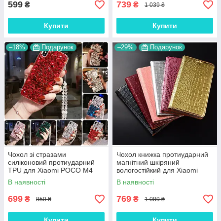
599
739
₴
₴
1 039 ₴
Купити
Купити
–18%
Подарунок
–29%
Подарунок
Чохол зі стразами
Чохол книжка протиударний
силіконовий протиударний
магнітний шкіряний
TPU для Xiaomi POCO M4
вологостійкий для Xiaomi
Pro "SWAROV LUXURY"
POCO M4 Pro "GOLDAX"
В наявності
В наявності
699
769
₴
₴
850 ₴
1 089 ₴
Купити
Купити