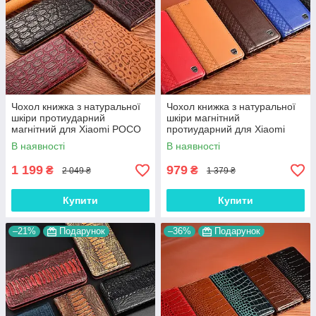
Чохол книжка з натуральної
Чохол книжка з натуральної
шкіри протиударний
шкіри магнітний
магнітний для Xiaomi POCO
протиударний для Xiaomi
M4 Pro "JACOSA"
POCO M4 Pro "BOTTEGA"
В наявності
В наявності
1 199
979
₴
₴
2 049 ₴
1 379 ₴
Купити
Купити
–21%
Подарунок
–36%
Подарунок