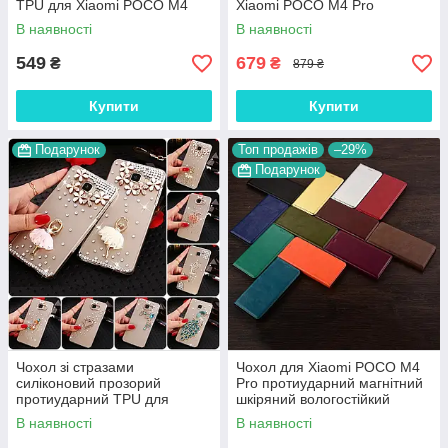
TPU для Xiaomi POCO M4
Xiaomi POCO M4 Pro
Pro "WALL STAR"
"BENTYAGA"
В наявності
В наявності
549
679
₴
₴
879 ₴
Купити
Купити
Подарунок
Топ продажів
–29%
Подарунок
Чохол зі стразами
Чохол для Xiaomi POCO M4
силіконовий прозорий
Pro протиударний магнітний
протиударний TPU для
шкіряний вологостійкий
Xiaomi POCO M4 Pro
книжка з підставкою
В наявності
В наявності
"DIAMOND"
"VERSANO"