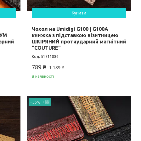
Купити
Чохол на Umidigi G100 | G100A
ІУМ
книжка з підставкою візитницею
арний
ШКІРЯНИЙ протиударний магнітний
"COUTURE"
51711886
789 ₴
1 189 ₴
В наявності
–35%