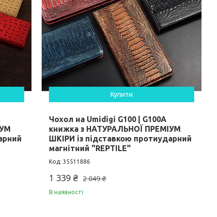
Купити
Чохол на Umidigi G100 | G100A
ІУМ
книжка з НАТУРАЛЬНОЇ ПРЕМІУМ
арний
ШКІРИ із підставкою протиударний
магнітний "REPTILE"
35511886
1 339 ₴
2 049 ₴
В наявності