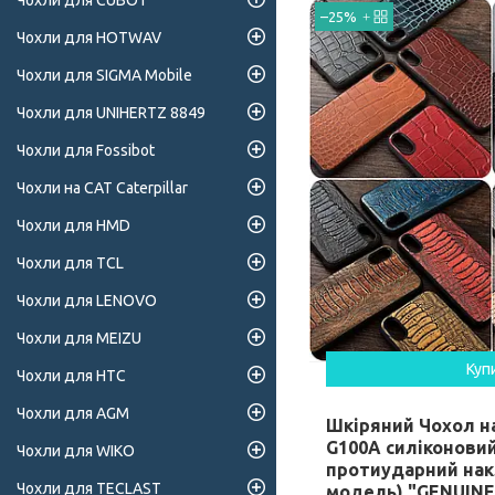
Чохли для CUBOT
–25%
Чохли для HOTWAV
Чохли для SIGMA Mobile
Чохли для UNIHERTZ 8849
Чохли для Fossibot
Чохли на CAT Caterpillar
Чохли для HMD
Чохли для TCL
Чохли для LENOVO
Чохли для MEIZU
Куп
Чохли для HTC
Чохли для AGM
Шкіряний Чохол на
G100A силіконови
Чохли для WIKO
протиударний нак
Чохли для TECLAST
модель) "GENUINE