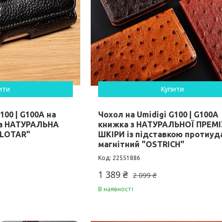
ити
Купити
100 | G100A на
Чохол на Umidigi G100 | G100A
ра НАТУРАЛЬНА
книжка з НАТУРАЛЬНОЇ ПРЕМ
FLOTAR"
ШКІРИ із підставкою протиуд
магнітний "OSTRICH"
22551886
1 389 ₴
2 099 ₴
В наявності