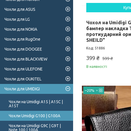
Куп
Чохли для ASUS
Чохли для LG
Чохол на Umidigi G
бампер накладка 
Чохли для NOKIA
протиударний ори
Чохли для RugOne
SHEILD"
51886
Чохли для DOOGEE
399 ₴
599 ₴
Чохли для BLACKVIEW
В наявності
Чохли для ULEFONE
Чохли для OUKITEL
Чохли для UMIDIGI
–20%
Чохли на Umidigi A15 | A15C |
A15T
Чохли Umidigi G100 | G100A
Чохли на Umidigi G9C | G9T |
Note 100 | 100A