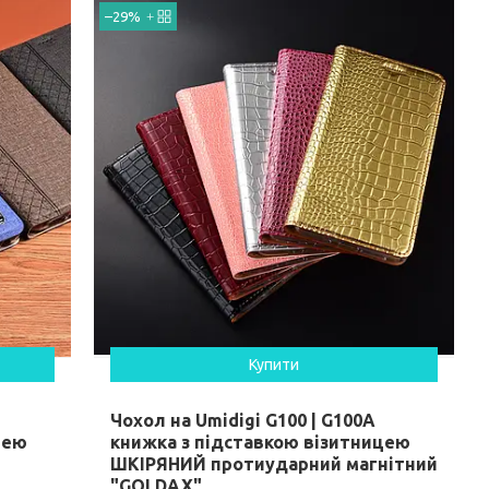
–29%
Купити
Чохол на Umidigi G100 | G100A
цею
книжка з підставкою візитницею
ШКІРЯНИЙ протиударний магнітний
"GOLDAX"