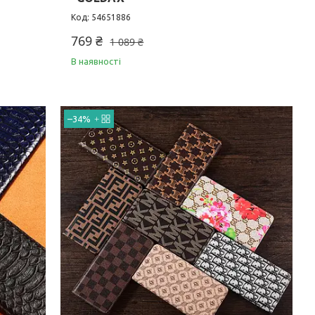
54651886
769 ₴
1 089 ₴
В наявності
–34%