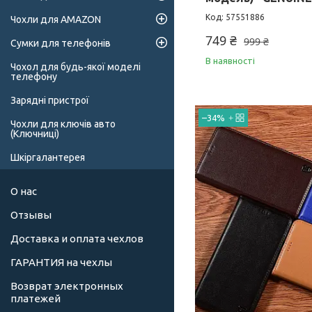
57551886
Чохли для AMAZON
749 ₴
999 ₴
Сумки для телефонів
В наявності
Чохол для будь-якої моделі
телефону
Зарядні пристрої
–34%
Чохли для ключів авто
(Ключниці)
Шкіргалантерея
О нас
Отзывы
Доставка и оплата чехлов
ГАРАНТИЯ на чехлы
Возврат электронных
платежей