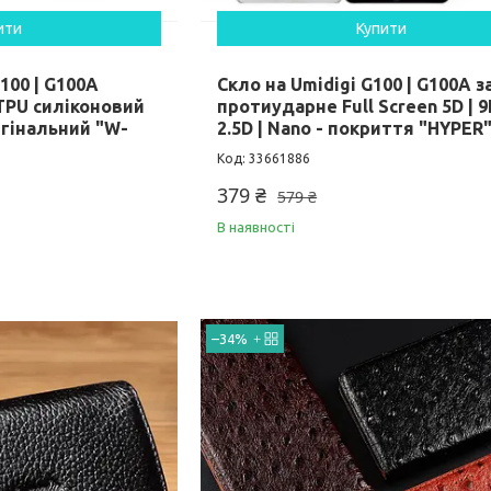
ити
Купити
100 | G100A
Скло на Umidigi G100 | G100A 
TPU силіконовий
протиударне Full Screen 5D | 9
гінальний "W-
2.5D | Nano - покриття "HYPER
33661886
379 ₴
579 ₴
В наявності
–34%