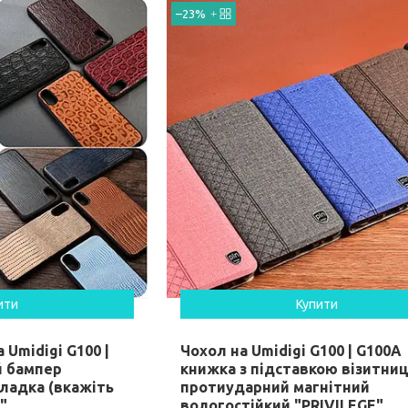
–23%
ити
Купити
 Umidigi G100 |
Чохол на Umidigi G100 | G100A
й бампер
книжка з підставкою візитни
ладка (вкажіть
протиударний магнітний
"
вологостійкий "PRIVILEGE"