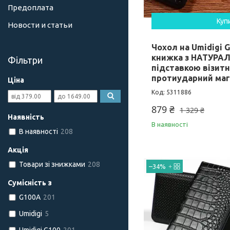
Предоплата
Куп
Новости и статьи
Чохол на Umidigi G
книжка з НАТУРАЛ
Фільтри
підставкою візит
протиударний маг
Ціна
5311886
879 ₴
1 329 ₴
Наявність
В наявності
В наявності
208
Акція
Товари зі знижками
208
–34%
Сумісність з
G100A
201
Umidigi
5