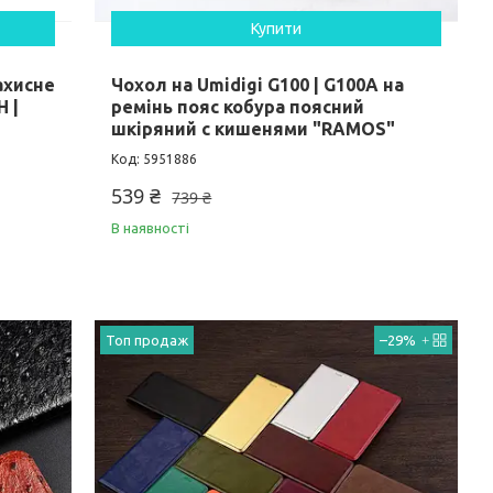
Купити
захисне
Чохол на Umidigi G100 | G100A на
H |
ремінь пояс кобура поясний
"
шкіряний c кишенями "RAMOS"
5951886
539 ₴
739 ₴
В наявності
Топ продаж
–29%