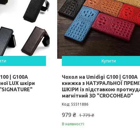
ити
Купити
100 | G100A
Чохол на Umidigi G100 | G100A
ної LUX шкіри
книжка з НАТУРАЛЬНОЇ ПРЕМ
 "SIGNATURE"
ШКІРИ із підставкою протиуд
магнітний 3D "CROCOHEAD"
55511886
979 ₴
1 779 ₴
В наявності