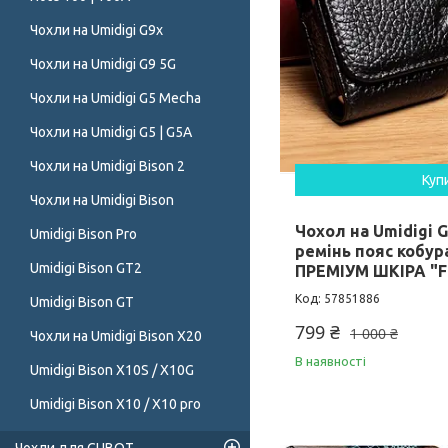
Чохли на Umidigi G9x
Чохли на Umidigi G9 5G
Чохли на Umidigi G5 Mecha
Чохли на Umidigi G5 | G5A
Чохли на Umidigi Bison 2
Куп
Чохли на Umidigi Bison
Чохол на Umidigi G
Umidigi Bison Pro
ремінь пояс кобу
Umidigi Bison GT2
ПРЕМІУМ ШКІРА "
57851886
Umidigi Bison GT
799 ₴
1 000 ₴
Чохли на Umidigi Bison X20
В наявності
Umidigi Bison X10S / X10G
Umidigi Bison X10 / X10 pro