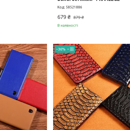
58521886
679 ₴
879 ₴
В наявності
–36%