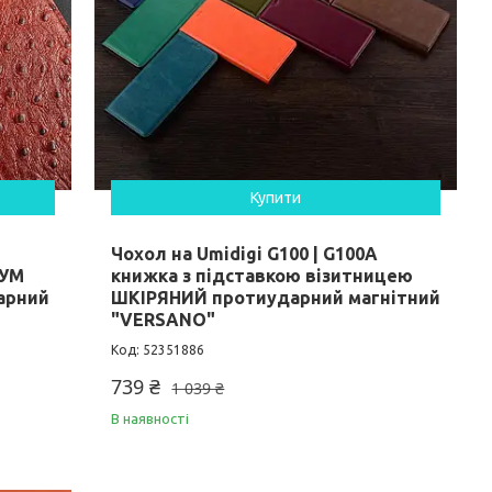
Купити
Чохол на Umidigi G100 | G100A
ІУМ
книжка з підставкою візитницею
арний
ШКІРЯНИЙ протиударний магнітний
"VERSANO"
52351886
739 ₴
1 039 ₴
В наявності