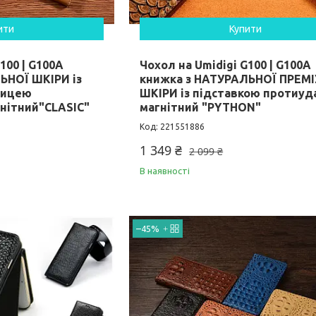
ити
Купити
100 | G100A
Чохол на Umidigi G100 | G100A
ЬНОЇ ШКІРИ із
книжка з НАТУРАЛЬНОЇ ПРЕМ
ницею
ШКІРИ із підставкою протиуд
нітний"CLASIC"
магнітний "PYTHON"
221551886
1 349 ₴
2 099 ₴
В наявності
–45%