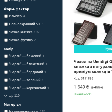
Umidigi G100
201
Форм-фактор
Бампер
4
Повноекранний 5D
5
Чохол-книжка
197
Чохол-футляр
2
Куп
Колір
"Варан" — бежевий
1
Чохол на Umidigi G
"Варан" — блакитний
1
книжка з натураль
преміум колекція
"Варан" — бордовий
1
5111886
"Варан" — зелений
1
1 649 ₴
2 499 ₴
"Варан" — коричневий
1
В наявності
Ще 119
Матеріал
Натуральна шкіра
151