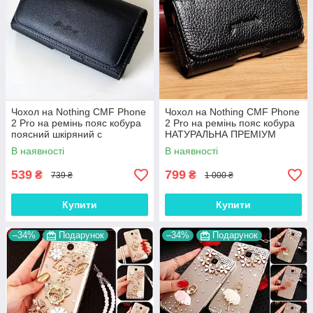
Чохол на Nothing CMF Phone
Чохол на Nothing CMF Phone
2 Pro на ремінь пояс кобура
2 Pro на ремінь пояс кобура
поясний шкіряний c
НАТУРАЛЬНА ПРЕМІУМ
кишенями "RAMOS"
ШКІРА "FLOTAR"
В наявності
В наявності
539
799
₴
₴
739 ₴
1 000 ₴
Купити
Купити
–34%
Подарунок
–34%
Подарунок