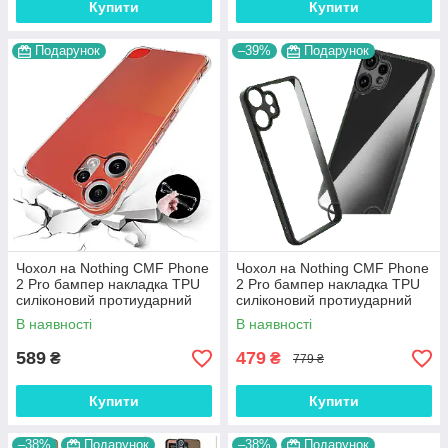
Купити
Купити
Подарунок
–39%
Подарунок
Чохол на Nothing CMF Phone
Чохол на Nothing CMF Phone
2 Pro бампер накладка TPU
2 Pro бампер накладка TPU
силіконовий протиударний
силіконовий протиударний
прозорий "W-SHEILD"
прозорий "CLEAR-BUMP"
В наявності
В наявності
589
479
₴
₴
779 ₴
Купити
Купити
–38%
Подарунок
–38%
Подарунок