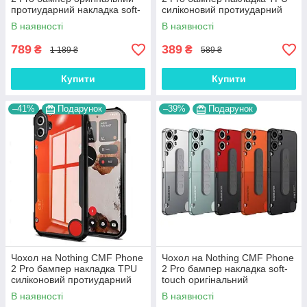
протиударний накладка soft-
силіконовий протиударний
touch "CMF-COVER"
прозорий "CARBON-F"
В наявності
В наявності
789
389
₴
₴
1 189 ₴
589 ₴
Купити
Купити
–41%
Подарунок
–39%
Подарунок
Чохол на Nothing CMF Phone
Чохол на Nothing CMF Phone
2 Pro бампер накладка TPU
2 Pro бампер накладка soft-
силіконовий протиударний
touch оригінальний
прозорий "POLICOR"
протиударний "CMF-BAND"
В наявності
В наявності