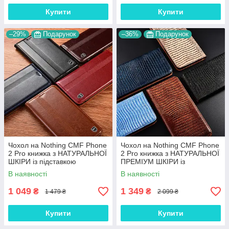
Купити
Купити
–29%
Подарунок
–36%
Подарунок
Чохол на Nothing CMF Phone
Чохол на Nothing CMF Phone
2 Pro книжка з НАТУРАЛЬНОЇ
2 Pro книжка з НАТУРАЛЬНОЇ
ШКІРИ із підставкою
ПРЕМІУМ ШКІРИ із
візитницею протиударний
підставкою протиударний
В наявності
В наявності
магнітний "ITALIAN"
магнітний "VARAN"
1 049
1 349
₴
₴
1 479 ₴
2 099 ₴
Купити
Купити