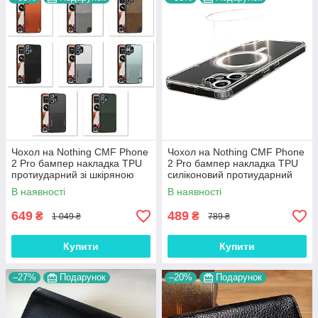
Чохол на Nothing CMF Phone
Чохол на Nothing CMF Phone
2 Pro бампер накладка TPU
2 Pro бампер накладка TPU
протиударний зі шкіряною
силіконовий протиударний
вставкою "CMF-LEATHER"
прозорий "CLEAR-MagSafe"
В наявності
В наявності
649
489
₴
₴
1 049 ₴
789 ₴
Купити
Купити
–27%
Подарунок
–20%
Подарунок