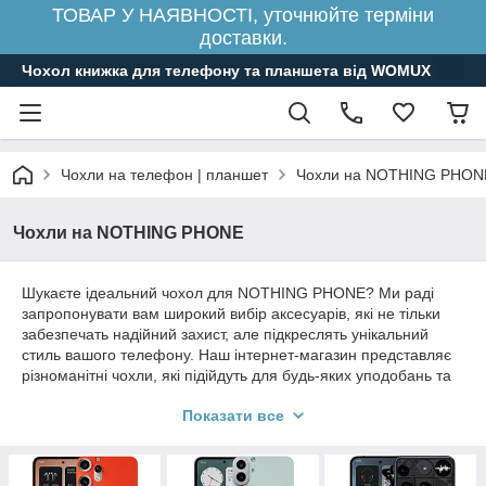
ТОВАР У НАЯВНОСТІ, уточнюйте терміни
доставки.
Чохол книжка для телефону та планшета від WOMUX
Чохли на телефон | планшет
Чохли на NOTHING PHON
Чохли на NOTHING PHONE
Шукаєте ідеальний чохол для NOTHING PHONE? Ми раді
запропонувати вам широкий вибір аксесуарів, які не тільки
забезпечать надійний захист, але підкреслять унікальний
стиль вашого телефону. Наш інтернет-магазин представляє
різноманітні чохли, які підійдуть для будь-яких уподобань та
потреб, задовольняючи найвищі очікування.
Показати все
Наші чохли для NOTHING PHONE допоможуть зберегти ваш
пристрій у чудовому стані. Якщо ви віддаєте перевагу
витонченості та розкоші, зверніть увагу на наші шкіряні чохли.