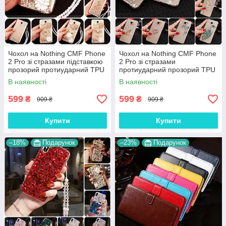
Чохол на Nothing CMF Phone
Чохол на Nothing CMF Phone
2 Pro зі стразами підставкою
2 Pro зі стразами
прозорий протиударний TPU
протиударний прозорий TPU
"ROYALER"
"DIAMOND"
В наявності
В наявності
599
599
₴
₴
909 ₴
909 ₴
Купити
Купити
–18%
Подарунок
–23%
Подарунок