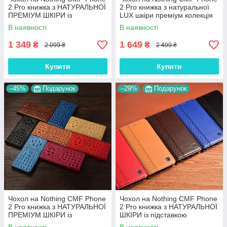
2 Pro книжка з НАТУРАЛЬНОЇ
2 Pro книжка з натуральної
ПРЕМІУМ ШКІРИ із
LUX шкіри преміум колекція
підставкою протиударний
"SIGNATURE"
В наявності
В наявності
магнітний "PYTHON"
1 349
1 649
₴
₴
2 099 ₴
2 499 ₴
Купити
Купити
–45%
Подарунок
–29%
Подарунок
Чохол на Nothing CMF Phone
Чохол на Nothing CMF Phone
2 Pro книжка з НАТУРАЛЬНОЇ
2 Pro книжка з НАТУРАЛЬНОЇ
ПРЕМІУМ ШКІРИ із
ШКІРИ із підставкою
підставкою протиударний
візитницею протиударний