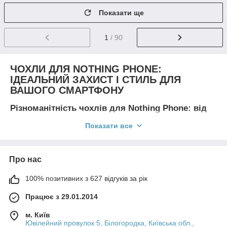
Показати ще
1
/ 90
ЧОХЛИ ДЛЯ NOTHING PHONE:
ІДЕАЛЬНИЙ ЗАХИСТ І СТИЛЬ ДЛЯ
ВАШОГО СМАРТФОНУ
Різноманітність чохлів для Nothing Phone: від
мінімалізму до розкоші
Показати все
Чохли для Nothing Phone не тільки захищають ваш
смартфон, але й надають йому унікального та виразного
вигляду. В інтернет-магазині Womux.com представлений
Про нас
широкий асортимент моделей, що задовольняють будь-які
уподобання та стилістичні потреби.
100% позитивних з 627 відгуків за рік
·
Силіконові чохли
: Ідеальний вибір для тих, хто цінує
легкість та гнучкість Силіконові чохли для Nothing Phone
Працює з 29.01.2014
забезпечують базовий захист від подряпин та дрібних
пошкоджень, не обтяжуючи пристрій. Прозорі моделі
м. Київ
Ювілейний провулок 5, Білогородка, Київська обл.,
зберігають оригінальний дизайн Nothing Phone, а кольорові