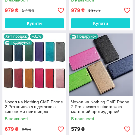
В наявності
В наявності
магнітний 3D "CROCOHEAD"
магнітний "BOTTEGA"
979
979
₴
₴
1 779 ₴
1 379 ₴
Купити
Купити
Хит продаж
–31%
Подарунок
Подарунок
Чохол на Nothing CMF Phone
Чохол на Nothing CMF Phone
2 Pro книжка з підставкою
2 Pro книжка з підставкою
кишенями візитницею
магнітний протиударний
магнітний протиударний
вологостійкий "HLT"
В наявності
В наявності
шкіряний "VELMAR"
679
579
₴
₴
979 ₴