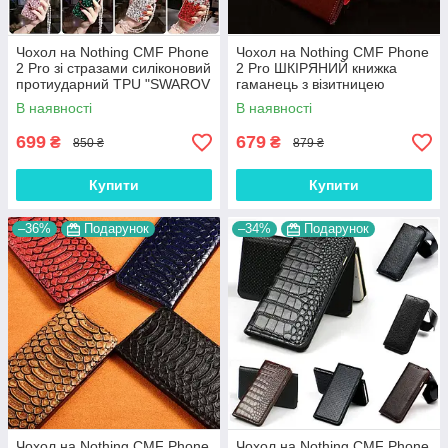
Чохол на Nothing CMF Phone
Чохол на Nothing CMF Phone
2 Pro зі стразами силіконовий
2 Pro ШКІРЯНИЙ книжка
протиударний TPU "SWAROV
гаманець з візитницею
LUXURY"
підставкою протиударний
В наявності
В наявності
"BENTYAGA"
699
679
₴
₴
850 ₴
879 ₴
Купити
Купити
–36%
Подарунок
–34%
Подарунок
Чохол на Nothing CMF Phone
Чохол на Nothing CMF Phone