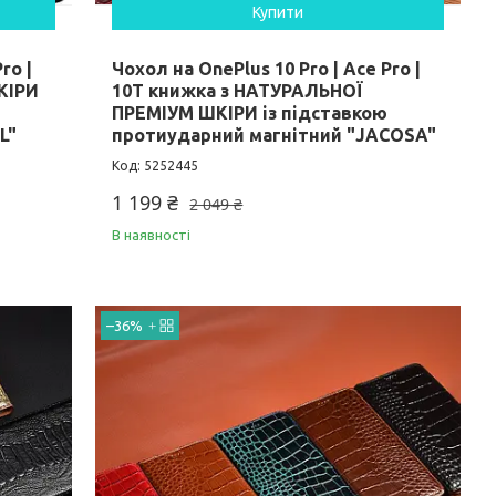
Купити
ro |
Чохол на OnePlus 10 Pro | Ace Pro |
КІРИ
10T книжка з НАТУРАЛЬНОЇ
ПРЕМІУМ ШКІРИ із підставкою
L"
протиударний магнітний "JACOSA"
5252445
1 199 ₴
2 049 ₴
В наявності
–36%