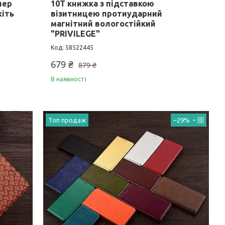
пер
10T книжка з підставкою
жіть
візитницею протиударний
магнітний вологостійкий
"PRIVILEGE"
58522445
679 ₴
879 ₴
В наявності
Топ продаж
–29%