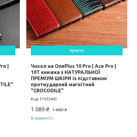
Купити
ro |
Чохол на OnePlus 10 Pro | Ace Pro |
10T книжка з НАТУРАЛЬНОЇ
ПРЕМІУМ ШКІРИ із підставкою
TILE"
протиударний магнітний
"CROCODILE"
31652445
1 089 ₴
1 689 ₴
В наявності