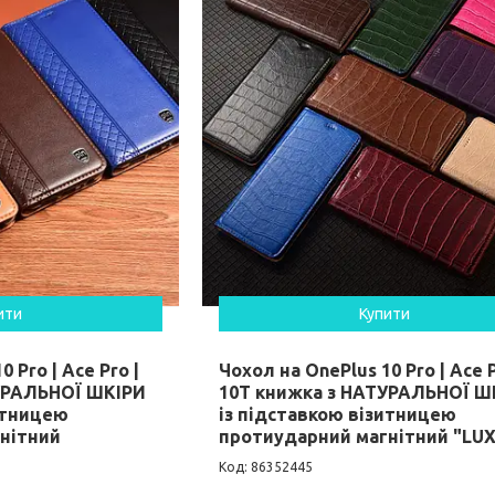
ити
Купити
 Pro | Ace Pro |
Чохол на OnePlus 10 Pro | Ace P
УРАЛЬНОЇ ШКІРИ
10T книжка з НАТУРАЛЬНОЇ Ш
итницею
із підставкою візитницею
нітний
протиударний магнітний "LU
86352445