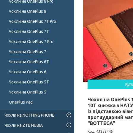
Чохли на OnePlus 8 Pro
Чохли на OnePlus 8
Чохли на OnePlus 7T Pro
Чохли на OnePlus 7T
Чохли на OnePlus 7 Pro
Чохли на OnePlus 7
Чохли на OnePlus 6T
Чохли на OnePlus 6
Чохли на OnePlus 5T
Куп
Чохли на OnePlus 5
Чохол на OnePlus 10
OnePlus Pad
10T книжка з НАТ
із підставкою віз
Чохли на NOTHING PHONE
протиударний маг
"BOTTEGA"
Чохли на ZTE NUBIA
43252445