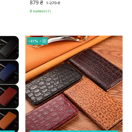
879 ₴
1 279 ₴
В наявності
–41%