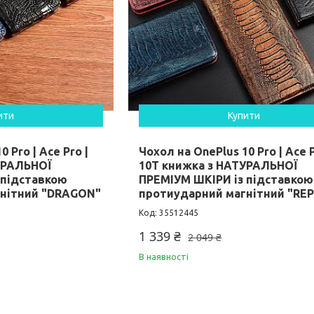
ити
Купити
 Pro | Ace Pro |
Чохол на OnePlus 10 Pro | Ace P
УРАЛЬНОЇ
10T книжка з НАТУРАЛЬНОЇ
 підставкою
ПРЕМІУМ ШКІРИ із підставкою
гнітний "DRAGON"
протиударний магнітний "REP
35512445
1 339 ₴
2 049 ₴
В наявності