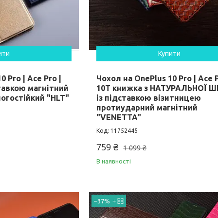
ити
Купити
 Pro | Ace Pro |
Чохол на OnePlus 10 Pro | Ace P
тавкою магнітний
10T книжка з НАТУРАЛЬНОЇ Ш
огостійкий "HLT"
із підставкою візитницею
протиударний магнітний
"VENETTA"
11752445
759 ₴
1 099 ₴
В наявності
–37%