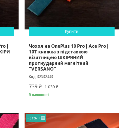
Купити
ro |
Чохол на OnePlus 10 Pro | Ace Pro |
КІРИ
10T книжка з підставкою
візитницею ШКІРЯНИЙ
протиударний магнітний
"VERSANO"
52352445
739 ₴
1 039 ₴
В наявності
–31%