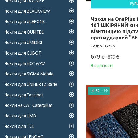
Чохли для DOOGEE
Куп
Чохли для BLACKVIEW
Чохол на OnePlus 10
Чохли для ULEFONE
10T ШКІРЯНИЙ кни
візитницею підст
Чохли для OUKITEL
протиударний "B
Чохли для UMIDIGI
5332445
Чохли для CUBOT
679 ₴
879 ₴
Чохли для HOTWAV
В наявності
Чохли для SIGMA Mobile
Чохли для UNIHERTZ 8849
–41%
Чохли для Fossibot
Чохли на CAT Caterpillar
Чохли для HMD
Чохли для TCL
Чохли для LENOVO