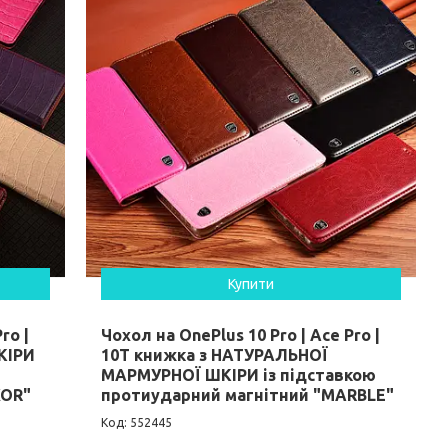
Купити
ro |
Чохол на OnePlus 10 Pro | Ace Pro |
КІРИ
10T книжка з НАТУРАЛЬНОЇ
МАРМУРНОЇ ШКІРИ із підставкою
XOR"
протиударний магнітний "MARBLE"
552445