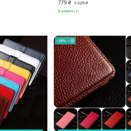
779 ₴
1 229 ₴
В наявності
–38%