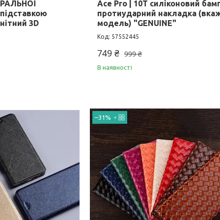
УРАЛЬНОЇ
Ace Pro | 10T силіконовий бам
 підставкою
протиударний накладка (вка
нітний 3D
модель) "GENUINE"
57552445
749 ₴
999 ₴
В наявності
–31%