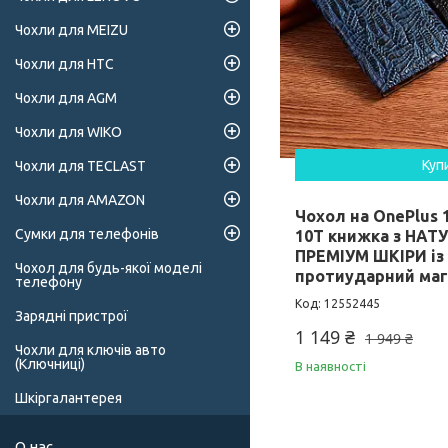
Чохли для MEIZU
Чохли для HTC
Чохли для AGM
Чохли для WIKO
Куп
Чохли для TECLAST
Чохли для AMAZON
Чохол на OnePlus 10
Сумки для телефонів
10T книжка з НАТ
ПРЕМІУМ ШКІРИ із
Чохол для будь-якої моделі
протиударний ма
телефону
12552445
Зарядні пристрої
1 149 ₴
1 949 ₴
Чохли для ключів авто
(Ключниці)
В наявності
Шкіргалантерея
О нас