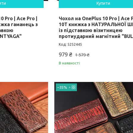
ити
Купити
 Pro | Ace Pro |
Чохол на OnePlus 10 Pro | Ace P
жка гаманець з
10T книжка з НАТУРАЛЬНОЇ Ш
авкою
із підставкою візитницею
ENTYAGA"
протиударний магнітний "BUL
5252445
979 ₴
1 579 ₴
В наявності
–35%