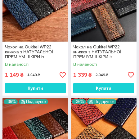
Чохол на Oukitel WP22
Чохол на Oukitel WP22
книжка з НАТУРАЛЬНОЇ
книжка з НАТУРАЛЬНОЇ
ПРЕМІУМ ШКІРИ із
ПРЕМІУМ ШКІРИ із
підставкою протиударний
підставкою протиударний
В наявності
В наявності
магнітний "DRAGON"
магнітний "REPTILE"
1 149
1 339
₴
₴
1 949 ₴
2 049 ₴
Купити
Купити
–36%
Подарунок
–36%
Подарунок