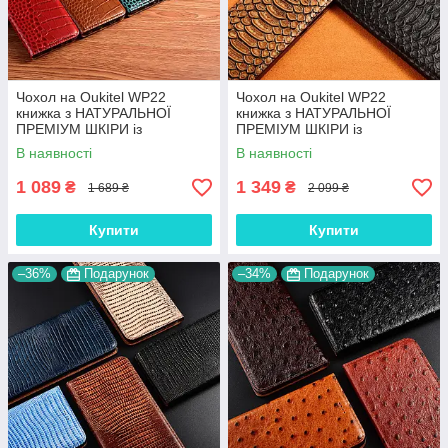
Чохол на Oukitel WP22
Чохол на Oukitel WP22
книжка з НАТУРАЛЬНОЇ
книжка з НАТУРАЛЬНОЇ
ПРЕМІУМ ШКІРИ із
ПРЕМІУМ ШКІРИ із
підставкою протиударний
підставкою протиударний
В наявності
В наявності
магнітний "CROCODILE"
магнітний "PYTHON"
1 089
1 349
₴
₴
1 689 ₴
2 099 ₴
Купити
Купити
–36%
Подарунок
–34%
Подарунок