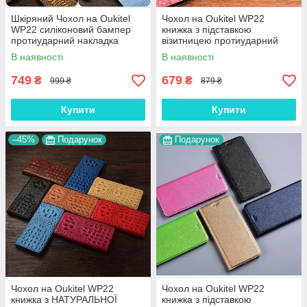
Шкіряний Чохол на Oukitel
Чохол на Oukitel WP22
WP22 силіконовий бампер
книжка з підставкою
протиударний накладка
візитницею протиударний
(вкажіть модель) "GENUINE"
магнітний вологостійкий
В наявності
В наявності
"PRIVILEGE"
749
679
₴
₴
999 ₴
879 ₴
Купити
Купити
–45%
Подарунок
Подарунок
Чохол на Oukitel WP22
Чохол на Oukitel WP22
книжка з НАТУРАЛЬНОЇ
книжка з підставкою