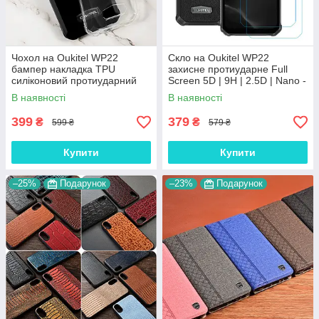
Чохол на Oukitel WP22
Скло на Oukitel WP22
бампер накладка TPU
захисне протиударне Full
силіконовий протиударний
Screen 5D | 9H | 2.5D | Nano -
оригінальний "W-SHEILD"
покриття "HYPER"
В наявності
В наявності
399
379
₴
₴
599 ₴
579 ₴
Купити
Купити
–25%
Подарунок
–23%
Подарунок