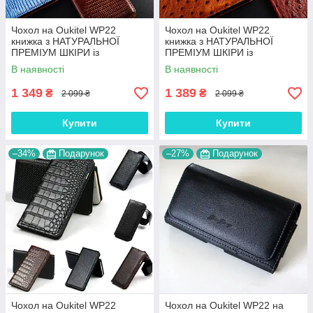
Чохол на Oukitel WP22
Чохол на Oukitel WP22
книжка з НАТУРАЛЬНОЇ
книжка з НАТУРАЛЬНОЇ
ПРЕМІУМ ШКІРИ із
ПРЕМІУМ ШКІРИ із
підставкою протиударний
підставкою протиударний
В наявності
В наявності
магнітний "VARAN"
магнітний "OSTRICH"
1 349
1 389
₴
₴
2 099 ₴
2 099 ₴
Купити
Купити
–34%
Подарунок
–27%
Подарунок
Чохол на Oukitel WP22
Чохол на Oukitel WP22 на