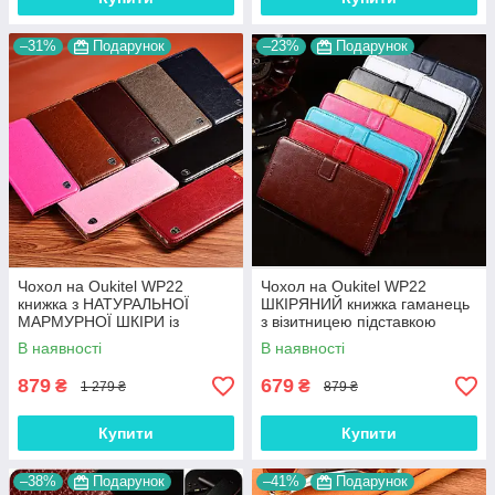
–31%
Подарунок
–23%
Подарунок
Чохол на Oukitel WP22
Чохол на Oukitel WP22
книжка з НАТУРАЛЬНОЇ
ШКІРЯНИЙ книжка гаманець
МАРМУРНОЇ ШКІРИ із
з візитницею підставкою
підставкою протиударний
протиударний "BENTYAGA"
В наявності
В наявності
магнітний "MARBLE"
879
679
₴
₴
1 279 ₴
879 ₴
Купити
Купити
–38%
Подарунок
–41%
Подарунок