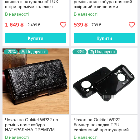
книжка з натуральної LUX
ремінь пояс кобура поясний
шкіри преміум колекція
шкіряний c кишенями
"SIGNATURE"
"RAMOS"
В наявності
В наявності
1 649
539
₴
₴
2 499 ₴
739 ₴
Купити
Купити
–20%
Подарунок
–33%
Подарунок
Чохол на Oukitel WP22 на
Чохол на Oukitel WP22
ремінь пояс кобура
бампер накладка TPU
НАТУРАЛЬНА ПРЕМІУМ
силіконовий протиударний
ШКІРА "FLOTAR"
оригінальний "W-SHEILD"
В наявності
В наявності