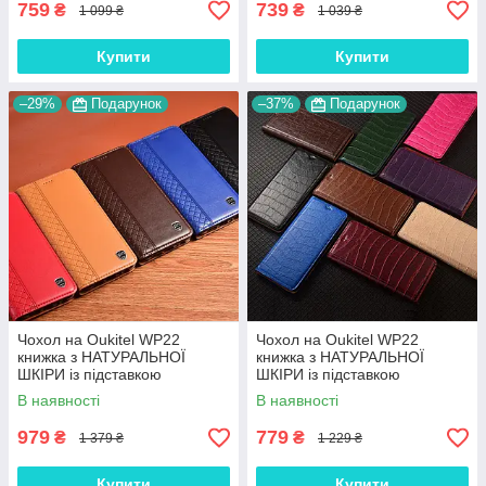
759
739
₴
₴
1 099 ₴
1 039 ₴
Купити
Купити
–29%
Подарунок
–37%
Подарунок
Чохол на Oukitel WP22
Чохол на Oukitel WP22
книжка з НАТУРАЛЬНОЇ
книжка з НАТУРАЛЬНОЇ
ШКІРИ із підставкою
ШКІРИ із підставкою
візитницею протиударний
візитницею протиударний
В наявності
В наявності
магнітний "BOTTEGA"
магнітний "LUXOR"
979
779
₴
₴
1 379 ₴
1 229 ₴
Купити
Купити