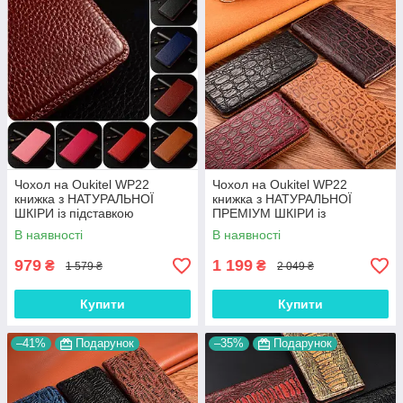
Чохол на Oukitel WP22
Чохол на Oukitel WP22
книжка з НАТУРАЛЬНОЇ
книжка з НАТУРАЛЬНОЇ
ШКІРИ із підставкою
ПРЕМІУМ ШКІРИ із
візитницею протиударний
підставкою протиударний
В наявності
В наявності
магнітний "BULL"
магнітний "JACOSA"
979
1 199
₴
₴
1 579 ₴
2 049 ₴
Купити
Купити
–41%
Подарунок
–35%
Подарунок