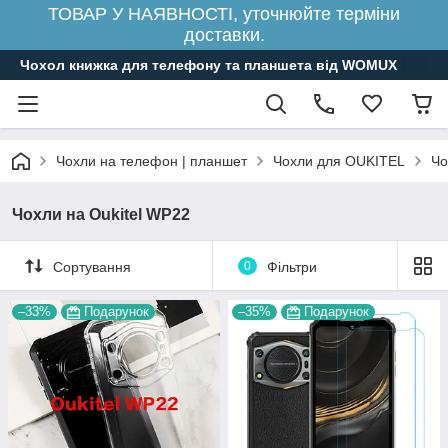
ТОВАР У НАЯВНОСТІ, уточнюйте терміни
доставки.
Чохол книжка для телефону та планшета від WOMUX
Чохли на телефон | планшет
Чохли для OUKITEL
Чо
Чохли на Oukitel WP22
Сортування
0
Фільтри
–33%
Подарунок
–35%
Подарунок