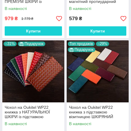
ПРЕМІУМ ШКІРИ із
магнітний протиударний
підставкою протиударний
вологостійкий "HLT"
В наявності
В наявності
магнітний 3D "CROCOHEAD"
979
579
₴
₴
1 779 ₴
Купити
Купити
–31%
Подарунок
Топ продажів
–29%
Подарунок
Чохол на Oukitel WP22
Чохол на Oukitel WP22
книжка з НАТУРАЛЬНОЇ
книжка з підставкою
ШКІРИ із підставкою
візитницею ШКІРЯНИЙ
візитницею протиударний
протиударний магнітний
В наявності
В наявності
магнітний "VENETTA"
"VERSANO"