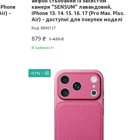
айфон стьобаний із захистом
iPhone
камери "SENSUM" лавандовий,
Air) -
iPhone 13. 14. 15. 16. 17 (Pro Max. Plus.
Air) - доступні для покупки моделі
8800127
879 ₴
1 439 ₴
В наявності
–51%