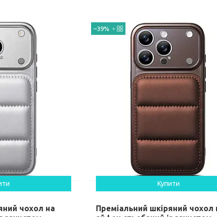
–39%
ити
Купити
яний чохол на
Преміальний шкіряний чохол 