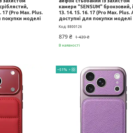
з захистом
айфон стьобаний із захистом
сріблястий,
камери "SENSUM" бронзовий, 
. 17 (Pro Max. Plus.
13. 14. 15. 16. 17 (Pro Max. Plus. 
ля покупки моделі
доступні для покупки моделі
8800126
879 ₴
1 439 ₴
В наявності
–51%