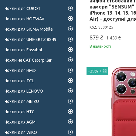
айфон стьобаний і
камери "SENSUM" 
Чохли для CUBOT
iPhone 13. 14. 15. 16
Air) - доступні д
Чохли для HOTWAV
8800125
Чохли для SIGMA Mobile
879 ₴
1 439 ₴
Чохли для UNIHERTZ 8849
В наявності
Чохли для Fossibot
Чохли на CAT Caterpillar
Чохли для HMD
–39%
Чохли для TCL
Чохли для LENOVO
Чохли для MEIZU
Чохли для HTC
Чохли для AGM
Чохли для WIKO