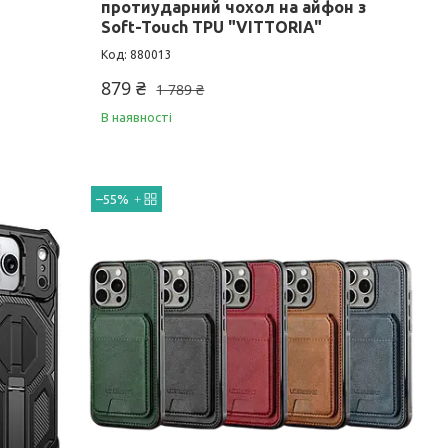
протиударний чохол на айфон з
Soft-Touch TPU "VITTORIA"
880013
879 ₴
1 789 ₴
В наявності
–55%