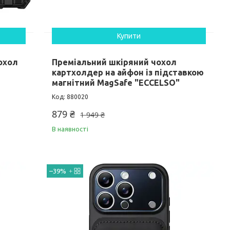
Купити
охол
Преміальний шкіряний чохол
картхолдер на айфон із підставкою
магнітний MagSafe "ECCELSO"
880020
879 ₴
1 949 ₴
В наявності
–39%