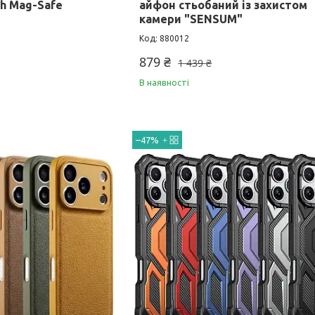
h Mag-Safe
айфон стьобаний із захистом
камери "SENSUM"
880012
879 ₴
1 439 ₴
В наявності
–47%