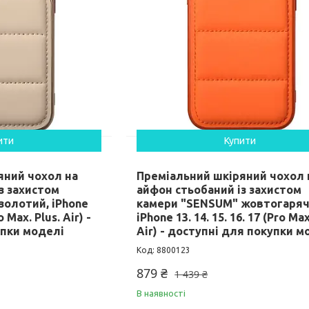
ити
Купити
яний чохол на
Преміальний шкіряний чохол 
з захистом
айфон стьобаний із захистом
золотий, iPhone
камери "SENSUM" жовтогаряч
o Max. Plus. Air) -
iPhone 13. 14. 15. 16. 17 (Pro Max
упки моделі
Air) - доступні для покупки м
8800123
879 ₴
1 439 ₴
В наявності