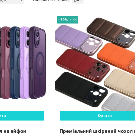
–39%
ити
Купити
л на айфон
Преміальний шкіряний чохол 