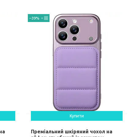
–39%
Купити
на
Преміальний шкіряний чохол на