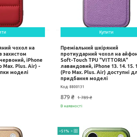
ити
Купити
яний чохол на
Преміальний шкіряний
з захистом
протиударний чохол на айфон
червоний, iPhone
Soft-Touch TPU "VITTORIA"
o Max. Plus. Air) -
лавандовий, iPhone 13. 14. 15. 1
упки моделі
(Pro Max. Plus. Air) доступні д
придбання моделі
8800131
879 ₴
1 789 ₴
В наявності
–51%