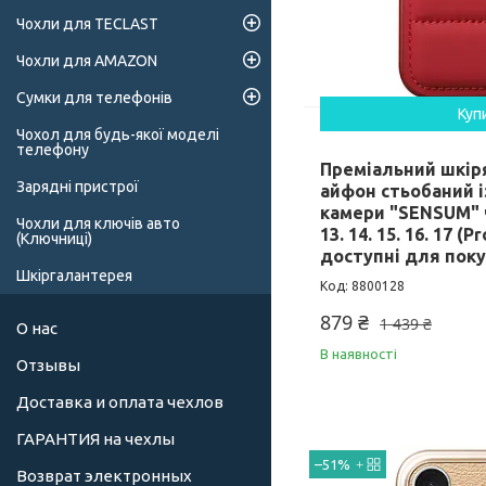
Чохли для TECLAST
Чохли для AMAZON
Сумки для телефонів
Куп
Чохол для будь-якої моделі
телефону
Преміальний шкір
Зарядні пристрої
айфон стьобаний і
камери "SENSUM" 
Чохли для ключів авто
13. 14. 15. 16. 17 (Pr
(Ключниці)
доступні для пок
Шкіргалантерея
8800128
879 ₴
1 439 ₴
О нас
В наявності
Отзывы
Доставка и оплата чехлов
ГАРАНТИЯ на чехлы
–51%
Возврат электронных