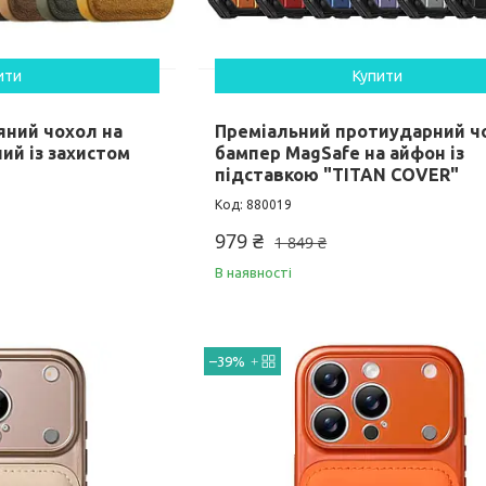
ити
Купити
яний чохол на
Преміальний протиударний ч
ий із захистом
бампер MagSafe на айфон із
підставкою "TITAN COVER"
880019
979 ₴
1 849 ₴
В наявності
–39%