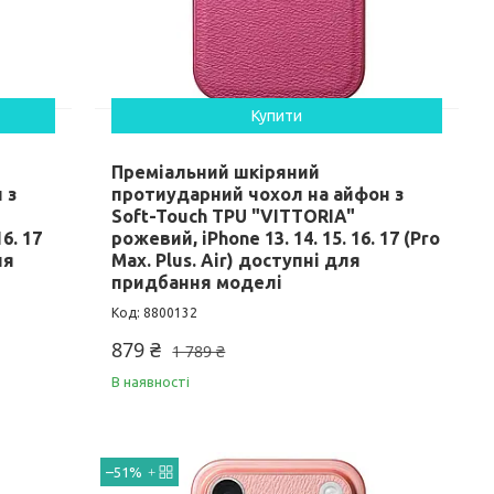
Купити
Преміальний шкіряний
 з
протиударний чохол на айфон з
Soft-Touch TPU "VITTORIA"
6. 17
рожевий, iPhone 13. 14. 15. 16. 17 (Pro
ля
Max. Plus. Air) доступні для
придбання моделі
8800132
879 ₴
1 789 ₴
В наявності
–51%