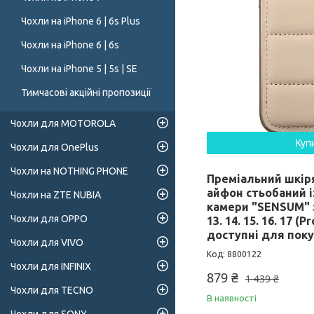
Чохли на iPhone 6 | 6s Plus
Чохли на iPhone 6 | 6s
Чохли на iPhone 5 | 5s | SE
Тимчасові акційні пропозиції
Чохли для MOTOROLA
Куп
Чохли для OnePlus
Чохли на NOTHING PHONE
Преміальний шкір
айфон стьобаний і
Чохли на ZTE NUBIA
камери "SENSUM" 
Чохли для OPPO
13. 14. 15. 16. 17 (Pr
доступні для пок
Чохли для VIVO
8800122
Чохли для INFINIX
879 ₴
1 439 ₴
Чохли для TECNO
В наявності