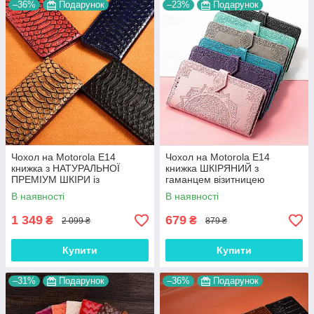
–36%
Подарунок
–23%
Подарунок
Чохол на Motorola E14
Чохол на Motorola E14
книжка з НАТУРАЛЬНОЇ
книжка ШКІРЯНИЙ з
ПРЕМІУМ ШКІРИ із
гаманцем візитницею
підставкою протиударний
ремінцем підставкою
В наявності
В наявності
магнітний "PYTHON"
протиударний "ORNAMENT"
1 349
679
₴
₴
2 099 ₴
879 ₴
Купити
Купити
–31%
Подарунок
–36%
Подарунок