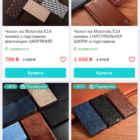
Чохол на Motorola E14
Чохол на Motorola E14
книжка з підставкою
книжка з НАТУРАЛЬНОЇ
візитницею ШКІРЯНИЙ
ШКІРИ із підставкою
протиударний магнітний
візитницею протиударний
В наявності
В наявності
"COUTURE"
магнітний "ITALIAN"
789
1 049
₴
₴
1 189 ₴
1 479 ₴
Купити
Купити
–36%
Подарунок
–41%
Подарунок