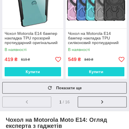
Чохол Motorola E14 бампер
Чохол на Motorola E14
накладка TPU прозорий
бампер накладка TPU
протиударний оригінальний
силіконовий протиударний
"NEO HYBRID"
оригінальний "FUTURE
В наявності
В наявності
ARMOR"
419
549
₴
₴
619 ₴
849 ₴
Купити
Купити
Показати ще
1
/ 16
Чохол на Motorola Moto E14: Огляд
експерта з гаджетів