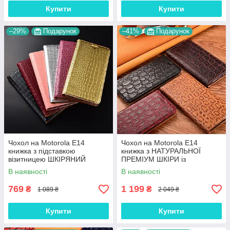
Купити
Купити
–29%
Подарунок
–41%
Подарунок
Чохол на Motorola E14
Чохол на Motorola E14
книжка з підставкою
книжка з НАТУРАЛЬНОЇ
візитницею ШКІРЯНИЙ
ПРЕМІУМ ШКІРИ із
протиударний магнітний
підставкою протиударний
В наявності
В наявності
"GOLDAX"
магнітний "JACOSA"
769
1 199
₴
₴
1 089 ₴
2 049 ₴
Купити
Купити