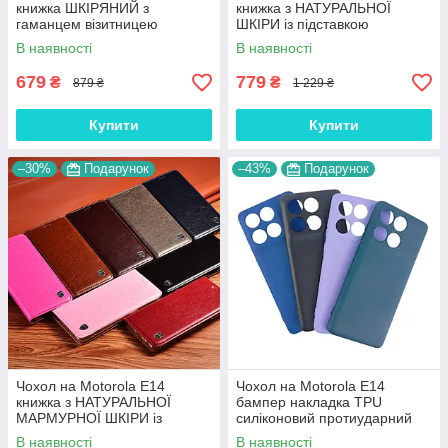
книжка ШКІРЯНИЙ з
книжка з НАТУРАЛЬНОЇ
гаманцем візитницею
ШКІРИ із підставкою
ремінцем підставкою
візитницею протиударний
В наявності
В наявності
протиударний "BUTTERFLY"
магнітний "LUXOR"
679
779
₴
₴
879 ₴
1 229 ₴
Купити
Купити
–30%
Подарунок
–43%
Подарунок
Чохол на Motorola E14
Чохол на Motorola E14
книжка з НАТУРАЛЬНОЇ
бампер накладка TPU
МАРМУРНОЇ ШКІРИ із
силіконовий протиударний
підставкою протиударний
оригінальний "SOFT TOUCH"
В наявності
В наявності