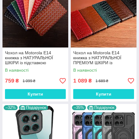
Чохол на Motorola E14
Чохол на Motorola E14
книжка з НАТУРАЛЬНОЇ
книжка з НАТУРАЛЬНОЇ
ШКІРИ із підставкою
ПРЕМІУМ ШКІРИ із
візитницею протиударний
підставкою протиударний
В наявності
В наявності
магнітний "VENETTA"
магнітний "CROCODILE"
759
1 089
₴
₴
1 099 ₴
1 689 ₴
Купити
Купити
–32%
Подарунок
–35%
Подарунок