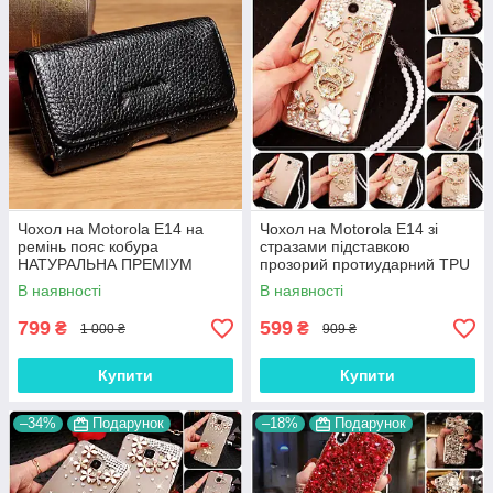
Чохол на Motorola E14 на
Чохол на Motorola E14 зі
ремінь пояс кобура
стразами підставкою
НАТУРАЛЬНА ПРЕМІУМ
прозорий протиударний TPU
ШКІРА "FLOTAR"
"ROYALER"
В наявності
В наявності
799
599
₴
₴
1 000 ₴
909 ₴
Купити
Купити
–34%
Подарунок
–18%
Подарунок