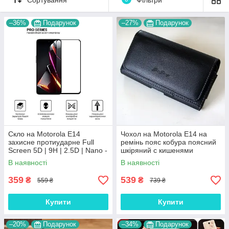
–36%
Подарунок
–27%
Подарунок
Скло на Motorola E14
Чохол на Motorola E14 на
захисне протиударне Full
ремінь пояс кобура поясний
Screen 5D | 9H | 2.5D | Nano -
шкіряний c кишенями
покриття "HYPER"
"RAMOS"
В наявності
В наявності
359
539
₴
₴
559 ₴
739 ₴
Купити
Купити
–20%
Подарунок
–34%
Подарунок