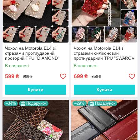
Чохол на Motorola E14 зі
Чохол на Motorola E14 зі
стразами протиударний
стразами силіконовий
прозорий TPU "DIAMOND"
протиударний TPU "SWAROV
LUXURY"
В наявності
В наявності
599
699
₴
₴
909 ₴
850 ₴
Купити
Купити
–34%
Подарунок
–29%
Подарунок