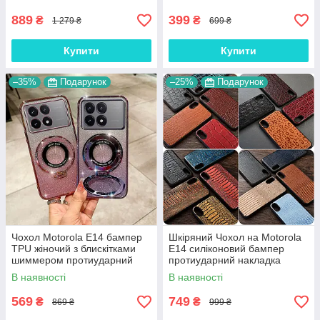
магнітний "MARBLE"
889
399
₴
₴
1 279 ₴
699 ₴
Купити
Купити
–35%
Подарунок
–25%
Подарунок
Чохол Motorola E14 бампер
Шкіряний Чохол на Motorola
TPU жіночий з блискітками
E14 силіконовий бампер
шиммером протиударний
протиударний накладка
"SHINE BRIGHT"
(вкажіть модель) "GENUINE"
В наявності
В наявності
569
749
₴
₴
869 ₴
999 ₴