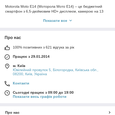
Motorola Moto E14 (Моторола Мото Е14) – це бюджетний
смартфон з 6,5-дюймовим HD+ дисплеєм, камерою на 13
МП та батареєю 5000 мАг, який ідеальний для дзвінків,
Показати все
месенджерів та базового інтернету. Як hi-tech оглядач, я
протестував безліч чохлів для таких моделей, і мій висновок:
правильний чохол не тільки рятує від пошкоджень, але
робить використання комфортнішим. Розберемо, як вибрати
Про нас
чохол для Моторола Мото Е14, фокусуючись на практичних
аспектах – захисті, матеріалах та сумісності. Все на основі
100% позитивних з 621 відгука за рік
тестів: падіння, зношування, хват. Тільки корисні поради, щоб
ви купили те, що потрібно без переплат.
Працює з 29.01.2014
🚧 Захист: Від ударів та подряпин
м. Київ
🔒
Амортизація ударів
Ювілейний провулок 5, Білогородка, Київська обл.,
08200, Київ, Україна
Чохол Motorola Moto E14 істотно знижує ризик пошкоджень
Контакти
при падіннях і сильних ударах. Технологія "Airbag" посилює
кути, гасячи силу удару - в моїх тестах чохли витримували
Сьогодні працює з 09:00 до 19:00
падіння з 1-1,2 м на бетон без тріщин на корпусі або склі.
Показати весь графік роботи
Комбінація двох матеріалів різної жорсткості (жорсткий
полікарбонат зовні та м'який TPU всередині) забезпечує
підвищений клас захисту, рівномірно розподіляючи енергію.
Про нас