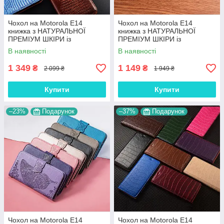
Чохол на Motorola E14
Чохол на Motorola E14
книжка з НАТУРАЛЬНОЇ
книжка з НАТУРАЛЬНОЇ
ПРЕМІУМ ШКІРИ із
ПРЕМІУМ ШКІРИ із
підставкою протиударний
підставкою протиударний
В наявності
В наявності
магнітний "VARAN"
магнітний "DRAGON"
1 349
1 149
₴
₴
2 099 ₴
1 949 ₴
Купити
Купити
–23%
Подарунок
–37%
Подарунок
Чохол на Motorola E14
Чохол на Motorola E14