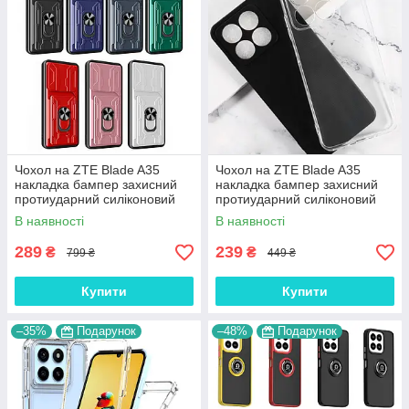
Чохол на ZTE Blade A35
Чохол на ZTE Blade A35
накладка бампер захисний
накладка бампер захисний
протиударний силіконовий
протиударний силіконовий
TPU "BUCEFAL"
TPU "Ultra-THIN"
В наявності
В наявності
289
239
₴
₴
799 ₴
449 ₴
Купити
Купити
–35%
Подарунок
–48%
Подарунок