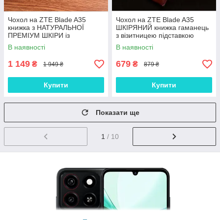
Чохол на ZTE Blade A35
Чохол на ZTE Blade A35
книжка з НАТУРАЛЬНОЇ
ШКІРЯНИЙ книжка гаманець
ПРЕМІУМ ШКІРИ із
з візитницею підставкою
підставкою протиударний
протиударний "BENTYAGA"
В наявності
В наявності
магнітний "DRAGON"
1 149
679
₴
₴
1 949 ₴
879 ₴
Купити
Купити
Показати ще
1
/ 10