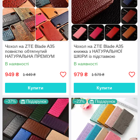
Чохол на ZTE Blade A35
Чохол на ZTE Blade A35
повністю обтягнутий
книжка з НАТУРАЛЬНОЇ
НАТУРАЛЬНА ПРЕМІУМ
ШКІРИ із підставкою
ШКІРА накладка бампер
візитницею протиударний
В наявності
В наявності
"SIGNATURE"
магнітний "BULL"
949
979
₴
₴
1 449 ₴
1 579 ₴
Купити
Купити
–37%
Подарунок
–23%
Подарунок