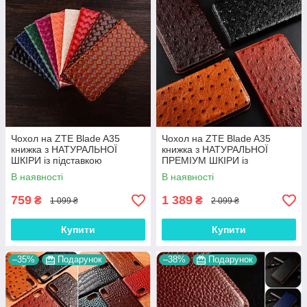
Чохол на ZTE Blade A35
Чохол на ZTE Blade A35
книжка з НАТУРАЛЬНОЇ
книжка з НАТУРАЛЬНОЇ
ШКІРИ із підставкою
ПРЕМІУМ ШКІРИ із
візитницею протиударний
підставкою протиударний
В наявності
В наявності
магнітний "VENETTA"
магнітний "OSTRICH"
759
1 389
₴
₴
1 099 ₴
2 099 ₴
Купити
Купити
–35%
Подарунок
–38%
Подарунок