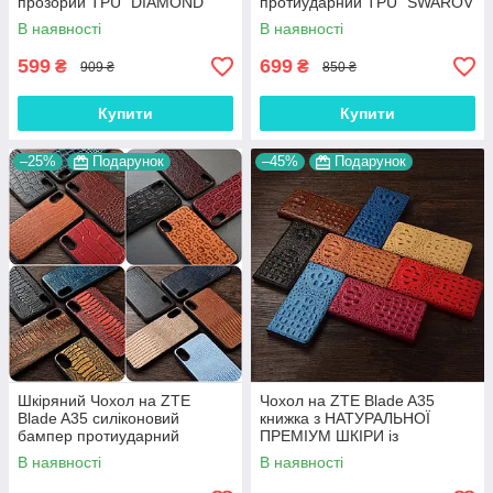
прозорий TPU "DIAMOND"
протиударний TPU "SWAROV
LUXURY"
В наявності
В наявності
599
699
₴
₴
909 ₴
850 ₴
Купити
Купити
–25%
Подарунок
–45%
Подарунок
Шкіряний Чохол на ZTE
Чохол на ZTE Blade A35
Blade A35 силіконовий
книжка з НАТУРАЛЬНОЇ
бампер протиударний
ПРЕМІУМ ШКІРИ із
накладка (вкажіть модель)
підставкою протиударний
В наявності
В наявності
"GENUINE"
магнітний 3D "CROCOHEAD"