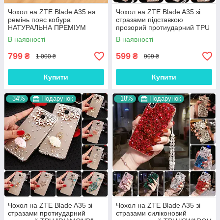
Чохол на ZTE Blade A35 на
Чохол на ZTE Blade A35 зі
ремінь пояс кобура
стразами підставкою
НАТУРАЛЬНА ПРЕМІУМ
прозорий протиударний TPU
ШКІРА "FLOTAR"
"ROYALER"
В наявності
В наявності
799
599
₴
₴
1 000 ₴
909 ₴
Купити
Купити
–34%
Подарунок
–18%
Подарунок
Чохол на ZTE Blade A35 зі
Чохол на ZTE Blade A35 зі
стразами протиударний
стразами силіконовий