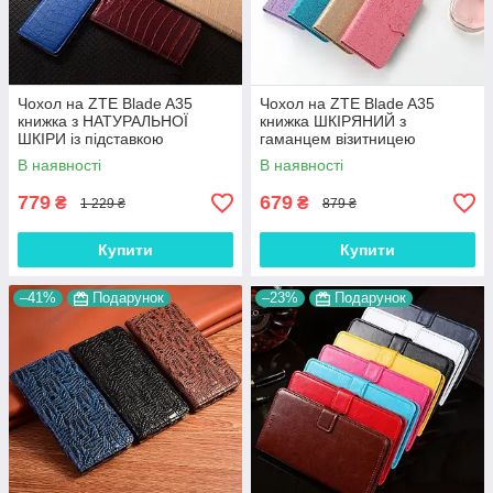
Чохол на ZTE Blade A35
Чохол на ZTE Blade A35
книжка з НАТУРАЛЬНОЇ
книжка ШКІРЯНИЙ з
ШКІРИ із підставкою
гаманцем візитницею
візитницею протиударний
ремінцем підставкою
В наявності
В наявності
магнітний "LUXOR"
протиударний "CAT & DOG "
779
679
₴
₴
1 229 ₴
879 ₴
Купити
Купити
–41%
Подарунок
–23%
Подарунок