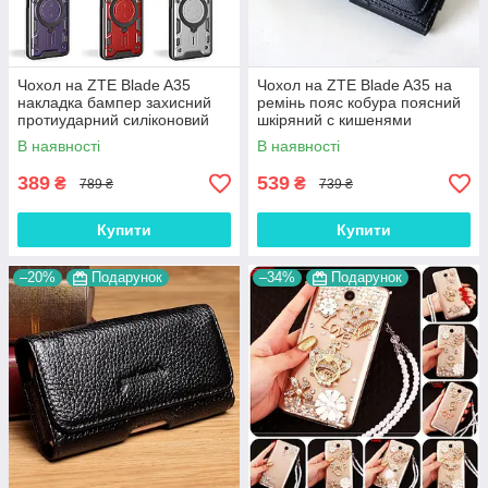
Чохол на ZTE Blade A35
Чохол на ZTE Blade A35 на
накладка бампер захисний
ремінь пояс кобура поясний
протиударний силіконовий
шкіряний c кишенями
TPU "SPACE-CASE"
"RAMOS"
В наявності
В наявності
389
539
₴
₴
789 ₴
739 ₴
Купити
Купити
–20%
Подарунок
–34%
Подарунок