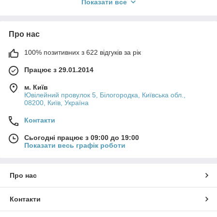
Показати все
Про нас
100% позитивних з 622 відгуків за рік
Працює з 29.01.2014
м. Київ
Ювілейний провулок 5, Білогородка, Київська обл.,
08200, Київ, Україна
Контакти
Сьогодні працює з 09:00 до 19:00
Показати весь графік роботи
ЧОХЛИ ДЛЯ ZTE BLADE A35: НАДІЙНИЙ
ЗАХИСТ І СТИЛЬ ДЛЯ ВАШОГО
СМАРТФОНУ
Про нас
Різноманітність чохлів для ZTE Blade A35: від
мінімалізму до преміальних рішень
Контакти
Чохли для ZTE Blade A35 – це не просто захист для вашого