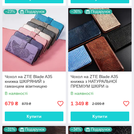
–23%
Подарунок
–36%
Подарунок
Чохол на ZTE Blade A35
Чохол на ZTE Blade A35
книжка ШКІРЯНИЙ з
книжка з НАТУРАЛЬНОЇ
гаманцем візитницею
ПРЕМІУМ ШКІРИ із
ремінцем підставкою
підставкою протиударний
В наявності
В наявності
протиударний "BUTTERFLY"
магнітний "VARAN"
679
1 349
₴
₴
879 ₴
2 099 ₴
Купити
Купити
–31%
Подарунок
–34%
Подарунок