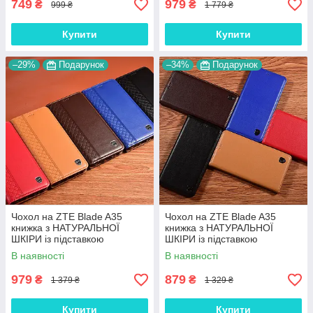
749
979
₴
₴
999 ₴
1 779 ₴
Купити
Купити
–29%
Подарунок
–34%
Подарунок
Чохол на ZTE Blade A35
Чохол на ZTE Blade A35
книжка з НАТУРАЛЬНОЇ
книжка з НАТУРАЛЬНОЇ
ШКІРИ із підставкою
ШКІРИ із підставкою
візитницею протиударний
візитницею протиударний
В наявності
В наявності
магнітний "BOTTEGA"
магнітний"CLASIC"
979
879
₴
₴
1 379 ₴
1 329 ₴
Купити
Купити