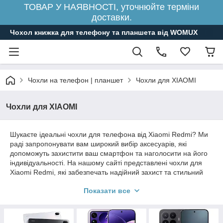
ТОВАР У НАЯВНОСТІ, уточнюйте терміни
доставки.
Чохол книжка для телефону та планшета від WOMUX
Чохли на телефон | планшет
Чохли для XIAOMI
Чохли для XIAOMI
Шукаєте ідеальні чохли для телефона від Xiaomi Redmi? Ми
раді запропонувати вам широкий вибір аксесуарів, які
допоможуть захистити ваш смартфон та наголосити на його
індивідуальності. На нашому сайті представлені чохли для
Xiaomi Redmi, які забезпечать надійний захист та стильний
зовнішній вигляд.
Показати все
Наш асортимент включає оригінальні шкіряні чохли для
Сяомі Редмі, які надають пристрою елегантного та
преміального вигляду. Ці чохли не тільки захищають від