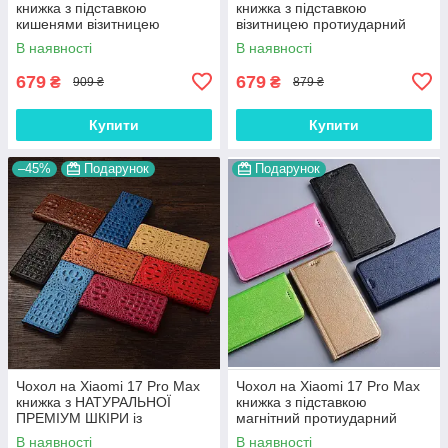
книжка з підставкою
книжка з підставкою
кишенями візитницею
візитницею протиударний
магнітний протиударний
магнітний вологостійкий
В наявності
В наявності
шкіряний "VELMAR"
"PRIVILEGE"
679
679
₴
₴
909 ₴
879 ₴
Купити
Купити
–45%
Подарунок
Подарунок
Чохол на Xiaomi 17 Pro Max
Чохол на Xiaomi 17 Pro Max
книжка з НАТУРАЛЬНОЇ
книжка з підставкою
ПРЕМІУМ ШКІРИ із
магнітний протиударний
підставкою протиударний
вологостійкий "HLT"
В наявності
В наявності