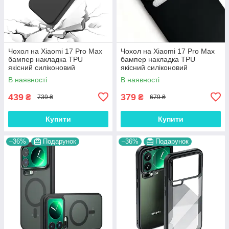
Чохол на Xiaomi 17 Pro Max
Чохол на Xiaomi 17 Pro Max
бампер накладка TPU
бампер накладка TPU
якісний силіконовий
якісний силіконовий
протиударний оригінальний
протиударний оригінальний
В наявності
В наявності
"SOFT-TOUCH" чорний
"W-SHEILD"
439
379
₴
₴
739 ₴
679 ₴
Купити
Купити
–36%
Подарунок
–36%
Подарунок