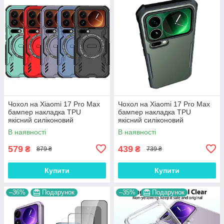
Чохол на Xiaomi 17 Pro Max
Чохол на Xiaomi 17 Pro Max
бампер накладка TPU
бампер накладка TPU
якісний силіконовий
якісний силіконовий
протиударний оригінальний
протиударний оригінальний
В наявності
В наявності
"NEO-ARMOR"
"NEO-HYBRID"
579
439
₴
₴
879 ₴
739 ₴
Купити
Купити
–36%
Подарунок
–35%
Подарунок