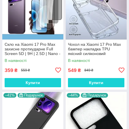
Скло на Xiaomi 17 Pro Max
Чохол на Xiaomi 17 Pro Max
захисне протиударне Full
бампер накладка TPU
Screen 5D | 9H | 2.5D | Nano -
якісний силіконовий
покриття "HYPER"
протиударний оригінальний
В наявності
В наявності
"Ultra Clear прозорий"
359
549
₴
₴
559 ₴
849 ₴
Купити
Купити
–41%
Подарунок
–44%
Подарунок