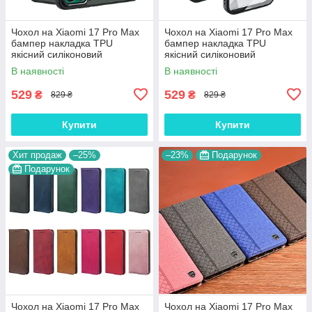
Чохол на Xiaomi 17 Pro Max
Чохол на Xiaomi 17 Pro Max
бампер накладка TPU
бампер накладка TPU
якісний силіконовий
якісний силіконовий
протиударний оригінальний
протиударний оригінальний
В наявності
В наявності
"AIR-BAG MATTE Mag Safe"
"W-SHEILD"
529
529
₴
₴
829 ₴
829 ₴
Купити
Купити
Хит продаж
–25%
–23%
Подарунок
Подарунок
Чохол на Xiaomi 17 Pro Max
Чохол на Xiaomi 17 Pro Max