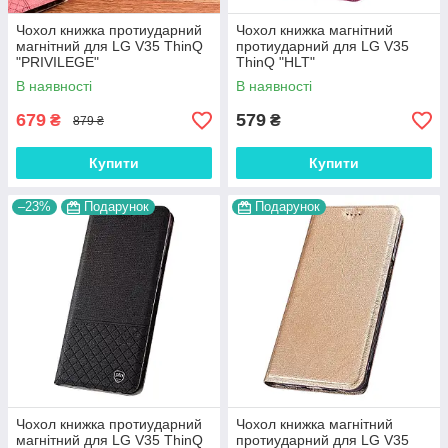
Чохол книжка протиударний
Чохол книжка магнітний
магнітний для LG V35 ThinQ
протиударний для LG V35
"PRIVILEGE"
ThinQ "HLT"
В наявності
В наявності
679
579
₴
₴
879 ₴
Купити
Купити
–23%
Подарунок
Подарунок
Чохол книжка протиударний
Чохол книжка магнітний
магнітний для LG V35 ThinQ
протиударний для LG V35