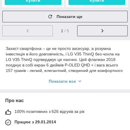
Купити
Купити
Показати ще
1
/ 5
Захист смартфона – це не просто аксесуар, а розумна
інвестиція в його довговічність, і LG V35 ThinQ без чохла на
LG V35 ThinQ підтверджує це наочно. Цей флагман 2018
поєднує в собі екран 6 дюймів P-OLED QHD + і вага всього
157 грамів - легкий, елегантний, створений для комфортного
використання в дорозі або вдома. Однак скляний корпус,
Показати все
незважаючи на свою преміальну естетику, швидко
покривається подряпинами та відбитками, а металева рамка
не забезпечує повного захисту від падіння. Після кількох днів
активного використання мій екземпляр вже виглядав
Про нас
пошарпаним, що підштовхнуло мене до пошуку відповідного
рішення. У цьому огляді я поділюся актуальними
100% позитивних з 626 відгуків за рік
рекомендаціями у діловому стилі з елементами експертного
аналізу, щоб ви могли вибрати чохол, який продовжить життя
Працює з 29.01.2014
вашого пристрою та додасть практичності.