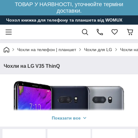
ТОВАР У НАЯВНОСТІ, уточнюйте терміни
доставки.
Чохол книжка для телефону та планшета від WOMUX
Чохли на телефон | планшет
Чохли для LG
Чохли н
Чохли на LG V35 ThinQ
Показати все