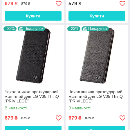
679
579
₴
₴
879 ₴
Купити
Купити
–23%
Подарунок
–23%
Подарунок
Чохол книжка протиударний
Чохол книжка протиударний
магнітний для LG V35 ThinQ
магнітний для LG V35 ThinQ
"PRIVILEGE"
"PRIVILEGE"
В наявності
В наявності
679
679
₴
₴
879 ₴
879 ₴