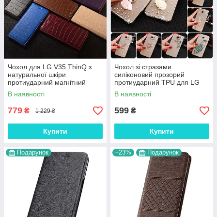
Чохол для LG V35 ThinQ з
Чохол зі стразами
натуральної шкіри
силіконовий прозорий
протиударний магнітний
протиударний TPU для LG
книжка з підставкою "LUXOR"
V35 ThinQ "DIAMOND"
В наявності
В наявності
779
599
₴
₴
1 229 ₴
Купити
Купити
Подарунок
–23%
Подарунок