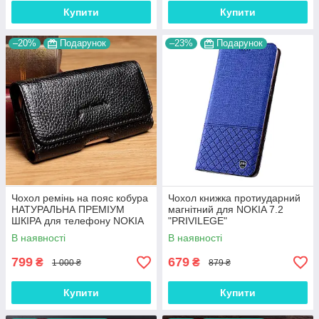
Купити
Купити
–20%
Подарунок
–23%
Подарунок
Чохол ремінь на пояс кобура
Чохол книжка протиударний
НАТУРАЛЬНА ПРЕМІУМ
магнітний для NOKIA 7.2
ШКІРА для телефону NOKIA
"PRIVILEGE"
7.2 "FLOTAR"
В наявності
В наявності
799
679
₴
₴
1 000 ₴
879 ₴
Купити
Купити