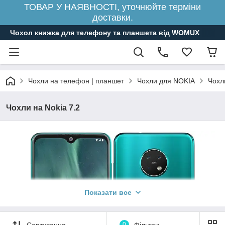
ТОВАР У НАЯВНОСТІ, уточнюйте терміни
доставки.
Чохол книжка для телефону та планшета від WOMUX
Чохли на телефон | планшет
Чохли для NOKIA
Чохл
Чохли на Nokia 7.2
Показати все
Сортування
0
Фільтри