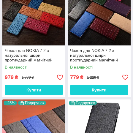
Чохол для NOKIA 7.2 з
Чохол для NOKIA 7.2 з
натуральної шкіри
натуральної шкіри
протиударний магнітний
протиударний магнітний
книжка з підставкою
книжка з підставкою "LUXOR"
В наявності
В наявності
"CROCOHEAD"
979
779
₴
₴
1 779 ₴
1 229 ₴
Купити
Купити
–23%
Подарунок
Подарунок