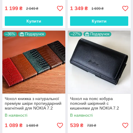
1 199
1 349
₴
₴
2 049 ₴
1 699 ₴
Купити
Купити
–36%
Подарунок
–27%
Подарунок
Чохол книжка з натуральної
Чохол на пояс кобура
преміум шкіри протиударний
поясний шкіряний c
магнітний для NOKIA 7.2
кишенями для NOKIA 7.2
"CROCODILE"
"RAMOS"
В наявності
В наявності
1 089
539
₴
₴
1 689 ₴
739 ₴