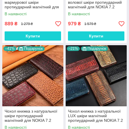
тих, хто хоче максимального захисту.
мармурової шкіри
волової шкіри протиударний
протиударний магнітний для
магнітний для NOKIA 7.2
🥈
Шкіряний чохол книжка
- Стильний аксесуар для
NOKIA 7.2 "MARBLE"
"BULL"
цінителів преміального вигляду.
В наявності
В наявності
🥉
Силіконовий чохол
– компактний та зручний варіант для
889
979
₴
₴
тих, хто не хоче обтяжувати смартфон.
1 279 ₴
1 579 ₴
Якщо у тебе
Nokia 7.2
не відкладай покупку аксесуара.
Купити
Купити
Купити чохол на Нокіа 7.2
– це розумне рішення, яке
допоможе зберегти телефон у ідеальному стані. 📱🔒
–41%
Подарунок
–21%
Подарунок
Чохол книжка з натуральної
Чохол книжка з натуральної
шкіри протиударний
LUX шкіри магнітний
магнітний для NOKIA 7.2
протиударний для NOKIA 7.2
"JACOSA"
"ZENUS"
В наявності
В наявності