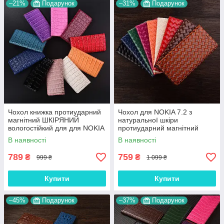
–21%
Подарунок
–31%
Подарунок
Чохол книжка протиударний
Чохол для NOKIA 7.2 з
магнітний ШКІРЯНИЙ
натуральної шкіри
вологостійкий для для NOKIA
протиударний магнітний
7.2 "LUXON"
книжка з підставкою
В наявності
В наявності
"VENETTA"
789
759
₴
₴
999 ₴
1 099 ₴
Купити
Купити
–45%
Подарунок
–37%
Подарунок