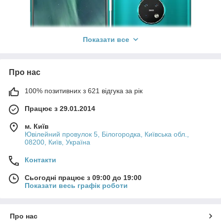
Показати все
Про нас
100% позитивних з 621 відгука за рік
Працює з 29.01.2014
м. Київ
Ювілейний провулок 5, Білогородка, Київська обл.,
08200, Київ, Україна
Контакти
Сьогодні працює з 09:00 до 19:00
Показати весь графік роботи
Я завжди вважав, що захист телефону - це не просто
забаганка, а необхідність, і з моїм новим Nokia 7.2 це стало
особливо очевидним. Цей апарат одразу виділився своїм
Про нас
екраном на 6.3 дюйми з роздільною здатністю Full HD+ та