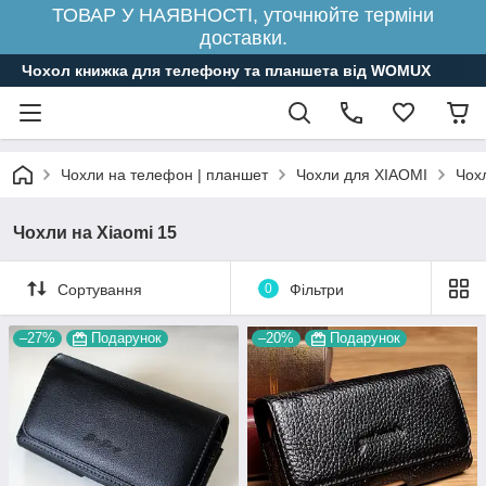
ТОВАР У НАЯВНОСТІ, уточнюйте терміни
доставки.
Чохол книжка для телефону та планшета від WOMUX
Чохли на телефон | планшет
Чохли для XIAOMI
Чох
Чохли на Xiaomi 15
Сортування
0
Фільтри
–27%
Подарунок
–20%
Подарунок