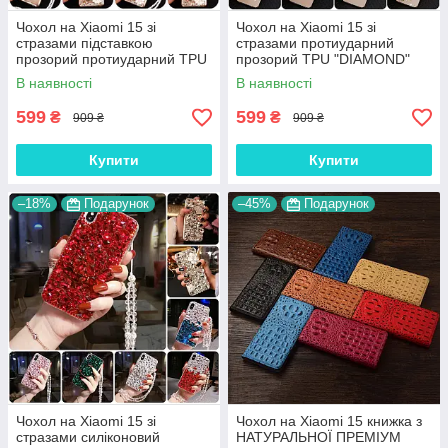
Чохол на Xiaomi 15 зі
Чохол на Xiaomi 15 зі
стразами підставкою
стразами протиударний
прозорий протиударний TPU
прозорий TPU "DIAMOND"
"ROYALER"
В наявності
В наявності
599
599
₴
₴
909 ₴
909 ₴
Купити
Купити
–18%
Подарунок
–45%
Подарунок
Чохол на Xiaomi 15 зі
Чохол на Xiaomi 15 книжка з
стразами силіконовий
НАТУРАЛЬНОЇ ПРЕМІУМ