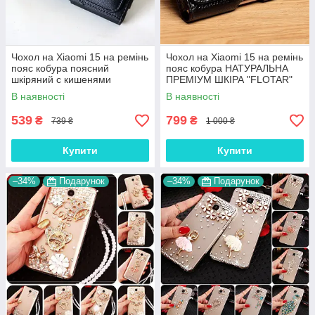
Чохол на Xiaomi 15 на ремінь
Чохол на Xiaomi 15 на ремінь
пояс кобура поясний
пояс кобура НАТУРАЛЬНА
шкіряний c кишенями
ПРЕМІУМ ШКІРА "FLOTAR"
"RAMOS"
В наявності
В наявності
539
799
₴
₴
739 ₴
1 000 ₴
Купити
Купити
–34%
Подарунок
–34%
Подарунок