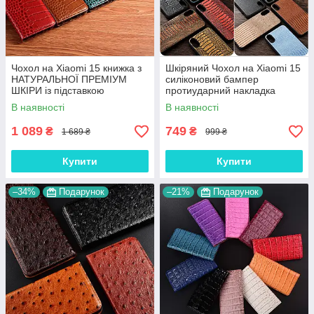
Чохол на Xiaomi 15 книжка з
Шкіряний Чохол на Xiaomi 15
НАТУРАЛЬНОЇ ПРЕМІУМ
силіконовий бампер
ШКІРИ із підставкою
протиударний накладка
протиударний магнітний
(вкажіть модель) "GENUINE"
В наявності
В наявності
"CROCODILE"
1 089
749
₴
₴
1 689 ₴
999 ₴
Купити
Купити
–34%
Подарунок
–21%
Подарунок