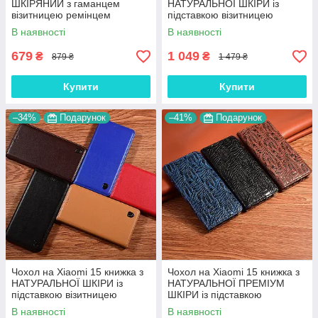
ШКІРЯНИЙ з гаманцем
НАТУРАЛЬНОЇ ШКІРИ із
візитницею ремінцем
підставкою візитницею
підставкою протиударний
протиударний магнітний
В наявності
В наявності
"ORNAMENT"
"ITALIAN"
679
1 049
₴
₴
879 ₴
1 479 ₴
Купити
Купити
–34%
Подарунок
–41%
Подарунок
Чохол на Xiaomi 15 книжка з
Чохол на Xiaomi 15 книжка з
НАТУРАЛЬНОЇ ШКІРИ із
НАТУРАЛЬНОЇ ПРЕМІУМ
підставкою візитницею
ШКІРИ із підставкою
протиударний
протиударний магнітний
В наявності
В наявності
магнітний"CLASIC"
"DRAGON"