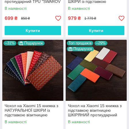
протиударний TPU "SWAROV
ШКІРИ із підставкою
LUXURY"
протиударний магнітний 3D
В наявності
В наявності
"CROCOHEAD"
699
979
₴
₴
850 ₴
1 779 ₴
Купити
Купити
–31%
Подарунок
Топ продажів
–29%
Подарунок
Чохол на Xiaomi 15 книжка з
Чохол на Xiaomi 15 книжка з
НАТУРАЛЬНОЇ ШКІРИ із
підставкою візитницею
підставкою візитницею
ШКІРЯНИЙ протиударний
протиударний магнітний
магнітний "VERSANO"
В наявності
В наявності
"VENETTA"