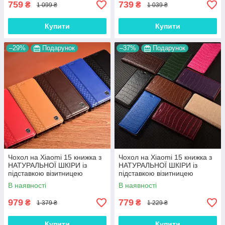
759
739
₴
₴
1 099 ₴
1 039 ₴
Купити
Купити
–29%
Подарунок
–37%
Подарунок
Чохол на Xiaomi 15 книжка з
Чохол на Xiaomi 15 книжка з
НАТУРАЛЬНОЇ ШКІРИ із
НАТУРАЛЬНОЇ ШКІРИ із
підставкою візитницею
підставкою візитницею
протиударний магнітний
протиударний магнітний
В наявності
В наявності
"BOTTEGA"
"LUXOR"
979
779
₴
₴
1 379 ₴
1 229 ₴
Купити
Купити