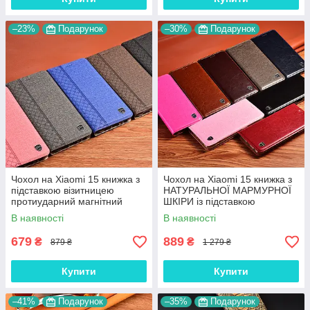
–23%
Подарунок
–30%
Подарунок
Чохол на Xiaomi 15 книжка з
Чохол на Xiaomi 15 книжка з
підставкою візитницею
НАТУРАЛЬНОЇ МАРМУРНОЇ
протиударний магнітний
ШКІРИ із підставкою
вологостійкий "PRIVILEGE"
протиударний магнітний
В наявності
В наявності
"MARBLE"
679
889
₴
₴
879 ₴
1 279 ₴
Купити
Купити
–41%
Подарунок
–35%
Подарунок