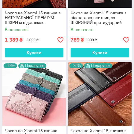
Чохол на Xiaomi 15 книжка з
Чохол на Xiaomi 15 книжка з
НАТУРАЛЬНОЇ ПРЕМІУМ
підставкою візитницею
ШКІРИ із підставкою
ШКІРЯНИЙ протиударний
протиударний магнітний
магнітний "LUXON"
В наявності
В наявності
"OSTRICH"
1 389
789
₴
₴
2 099 ₴
999 ₴
Купити
Купити
–23%
Подарунок
–29%
Подарунок
Чохол на Xiaomi 15 книжка
Чохол на Xiaomi 15 книжка з