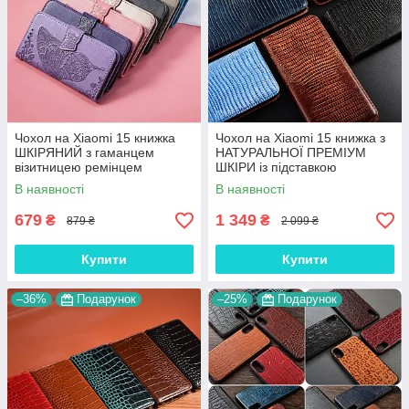
Чохол на Xiaomi 15 книжка
Чохол на Xiaomi 15 книжка з
ШКІРЯНИЙ з гаманцем
НАТУРАЛЬНОЇ ПРЕМІУМ
візитницею ремінцем
ШКІРИ із підставкою
підставкою протиударний
протиударний магнітний
В наявності
В наявності
"BUTTERFLY"
"VARAN"
679
1 349
₴
₴
879 ₴
2 099 ₴
Купити
Купити
–36%
Подарунок
–25%
Подарунок