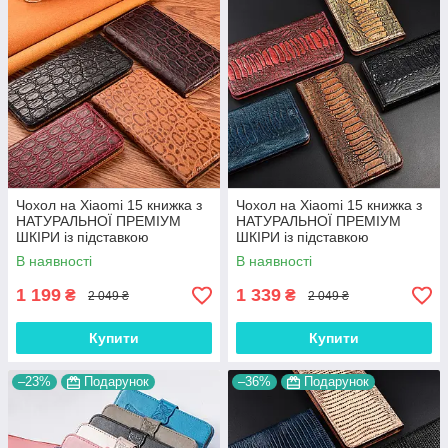
Чохол на Xiaomi 15 книжка з
Чохол на Xiaomi 15 книжка з
НАТУРАЛЬНОЇ ПРЕМІУМ
НАТУРАЛЬНОЇ ПРЕМІУМ
ШКІРИ із підставкою
ШКІРИ із підставкою
протиударний магнітний
протиударний магнітний
В наявності
В наявності
"JACOSA"
"REPTILE"
1 199
1 339
₴
₴
2 049 ₴
2 049 ₴
Купити
Купити
–23%
Подарунок
–36%
Подарунок