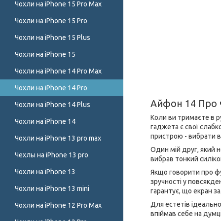
Чохли на iPhone 15 Pro Max
Чохли на iPhone 15 Pro
Чохли на iPhone 15 Plus
Чохли на iPhone 15
Чохли на iPhone 14 Pro Max
Чохли на iPhone 14 Pro
Айфон 14 Про 
Чохли на iPhone 14 Plus
Коли ви тримаєте в р
Чохли на iPhone 14
гаджета є свої слабк
пристрою - вибрати в
Чохли на iPhone 13 pro max
Один мій друг, який 
Чехлы на iPhone 13 pro
вибрав тонкий силіко
Чохли на iPhone 13
Якщо говорити про фу
зручності у повсякде
Чохли на iPhone 13 mini
гарантує, що екран з
Для естетів ідеально 
Чохли на iPhone 12 Pro Max
впіймав себе на думц