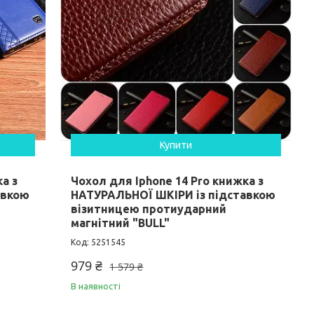
Купити
а з
Чохол для Iphone 14 Pro книжка з
авкою
НАТУРАЛЬНОЇ ШКІРИ із підставкою
візитницею протиударний
магнітний "BULL"
5251545
979 ₴
1 579 ₴
В наявності