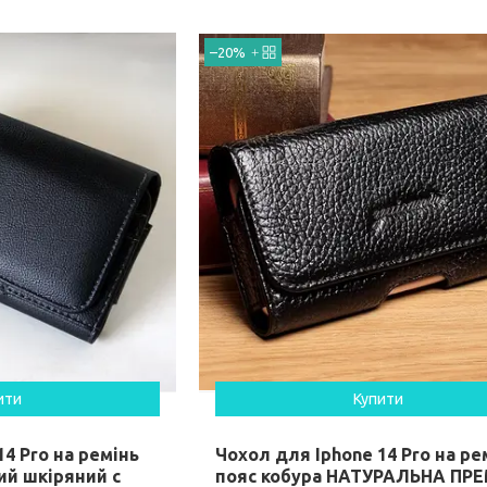
–20%
ити
Купити
14 Pro на ремінь
Чохол для Iphone 14 Pro на ре
ий шкіряний c
пояс кобура НАТУРАЛЬНА ПР