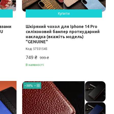
Купити
разами
Шкіряний чохол для Iphone 14 Pro
PU
силіконовий бампер протиударний
накладка (вкажіть модель)
"GENUINE"
57551545
749 ₴
999 ₴
В наявності
–38%