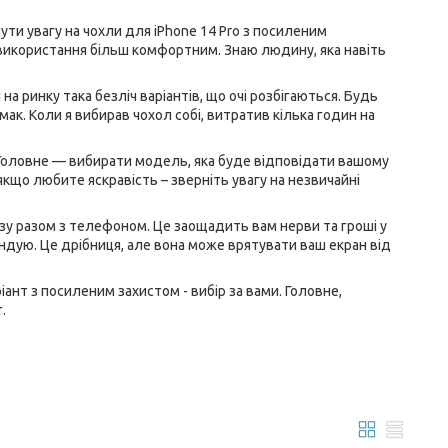
и увагу на чохли для iPhone 14 Pro з посиленим
о використання більш комфортним. Знаю людину, яка навіть
на ринку така безліч варіантів, що очі розбігаються. Будь
к. Коли я вибирав чохол собі, витратив кілька годин на
. Головне — вибирати модель, яка буде відповідати вашому
якщо любите яскравість – зверніть увагу на незвичайні
разу разом з телефоном. Це заощадить вам нерви та гроші у
ндую. Це дрібниця, але вона може врятувати ваш екран від
ант з посиленим захистом - вибір за вами. Головне,
.