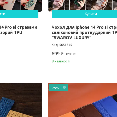
ити
Купити
4 Pro зі стразами
Чохол для Iphone 14 Pro зі ст
зорий TPU
силіконовий протиударний T
"SWAROV LUXURY"
5651545
699 ₴
850 ₴
В наявності
–29%