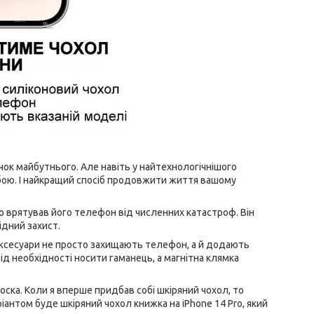
очок майбутнього. Але навіть у найтехнологічнішого
ребою. І найкращий спосіб продовжити життя вашому
Про врятував його телефон від численних катастроф. Він
ідний захист.
 аксесуари не просто захищають телефон, а й додають
ід необхідності носити гаманець, а магнітна клямка
лоска. Коли я вперше придбав собі шкіряний чохол, то
антом буде шкіряний чохол книжка на iPhone 14 Pro, який