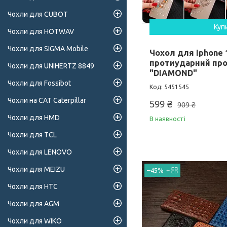
Чохли для CUBOT
Куп
Чохли для HOTWAV
Чохли для SIGMA Mobile
Чохол для Iphone 1
протиударний про
Чохли для UNIHERTZ 8849
"DIAMOND"
Чохли для Fossibot
5451545
Чохли на CAT Caterpillar
599 ₴
909 ₴
Чохли для HMD
В наявності
Чохли для TCL
Чохли для LENOVO
Чохли для MEIZU
–45%
Чохли для HTC
Чохли для AGM
Чохли для WIKO