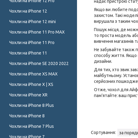
Чохли на iPhone 12 Pro
надає пристрою стат
Якщо ви любите подо
Чохли на iPhone 12
захистом. Такі модел
вирушала з таким чох
Чохли на iPhone 12 mini
Пошук місця, де можна
Чохли на iPhone 11 Pro MAX
то проста модель або
вивчення магазинів та
Чохли на iPhone 11 Pro
Не забувайте також п
Чохли на iPhone 11
способу життя. Якщо 
дизайни.
Чохли на iPhone SE 2020 2022
Для тих, хто звик за
Чохли на iPhone XS MAX
майбутньому. Установ
серйозних пошкодже
Чохли на iPhone X | XS
Отже, чохол для Айфо
Чохли на iPhone XR
пам'ятайте: ваш прис
Чохли на iPhone 8 Plus
Чохли на iPhone 8
Чохли на iPhone 7 Plus
Чохли на iPhone 7