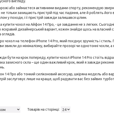
усного вигляду.
рожі або займаєтеся активними видами спорту, рекомендую звернут
і не тільки захищають пристрій під час падіння, але й роблять йог
лом у походи, і її пристрій завжди залишався цілим.
 купити чохол на Айфон 14 Про, - це завдання не з легких. Сьогодні 
 яскравий дизайнерський варіант, кожен знайде щось на власний сма
 оглядів.
ро чохол на телефон iPhone 14 Pro, який поєднує зручність і стиль
ви звикли до мінімалізму, вибирайте прозорі чи однотонні чохли, а 
вжди бути на крок попереду, купити чохол iPhone 14 Pro стоїть від
ка захисного скла – ще один важливий крок, який я завжди рекоме
нь.
н 14 Про або тонкий силіконовий аксесуар, шкіряна модель або варі
трій заслуговує лише на краще, щоб радувати вас без зайвих турбот