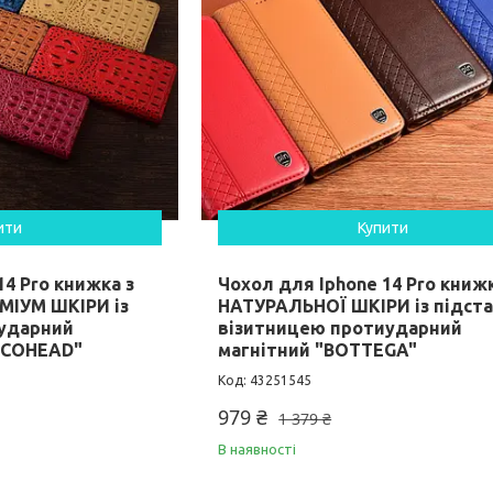
ити
Купити
14 Pro книжка з
Чохол для Iphone 14 Pro книжк
МІУМ ШКІРИ із
НАТУРАЛЬНОЇ ШКІРИ із підст
иударний
візитницею протиударний
OCOHEAD"
магнітний "BOTTEGA"
43251545
979 ₴
1 379 ₴
В наявності