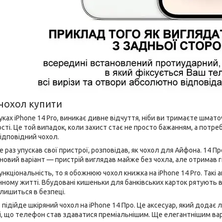
чохол купити
уках iPhone 14 Pro, виникає дивне відчуття, ніби ви тримаєте шмат
ості. Це той випадок, коли захист стає не просто бажанням, а пот
ідповідний чохол.
не раз упускав свої пристрої, розповідав, як чохол для Айфона. 14 
новий варіант — пристрій виглядав майже без чохла, але отримав г
нкціональність, то я обожнюю чохол книжка на iPhone 14 Pro. Такі
нному житті. Вбудовані кишеньки для банківських карток рятують в
алишиться в безпеці.
підійде шкіряний чохол на iPhone 14 Про. Це аксесуар, який додає 
і, що телефон став здаватися преміальнішим. Ще елегантнішим варі