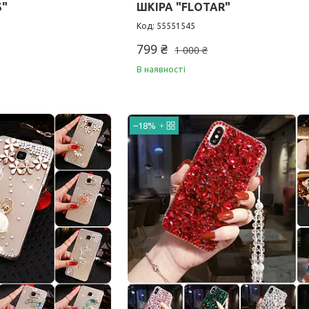
S"
ШКІРА "FLOTAR"
55551545
799 ₴
1 000 ₴
В наявності
–18%