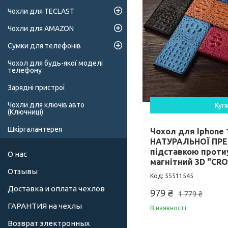
Чохли для TECLAST
Чохли для AMAZON
Сумки для телефонів
Чохол для будь-якої моделі
телефону
Зарядні пристрої
Чохли для ключів авто
Куп
(Ключниці)
Шкіргалантерея
Чохол для Iphone 
НАТУРАЛЬНОЇ ПРЕ
підставкою прот
О нас
магнітний 3D "CR
Отзывы
55511545
Доставка и оплата чехлов
979 ₴
1 779 ₴
ГАРАНТИЯ на чехлы
В наявності
Возврат электронных