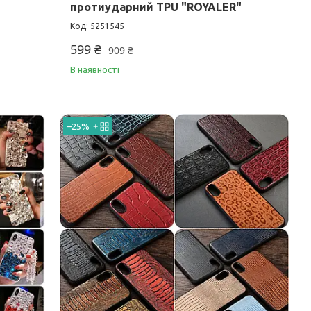
протиударний TPU "ROYALER"
5251545
599 ₴
909 ₴
В наявності
–25%