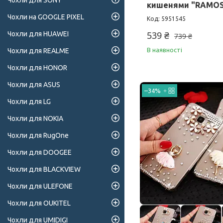
Чохли для SONY
кишенями "RAMO
Чохли на GOOGLE PIXEL
5951545
539 ₴
Чохли для HUAWEI
739 ₴
В наявності
Чохли для REALME
Чохли для HONOR
Чохли для ASUS
–34%
Чохли для LG
Чохли для NOKIA
Чохли для RugOne
Чохли для DOOGEE
Чохли для BLACKVIEW
Чохли для ULEFONE
Чохли для OUKITEL
Чохли для UMIDIGI