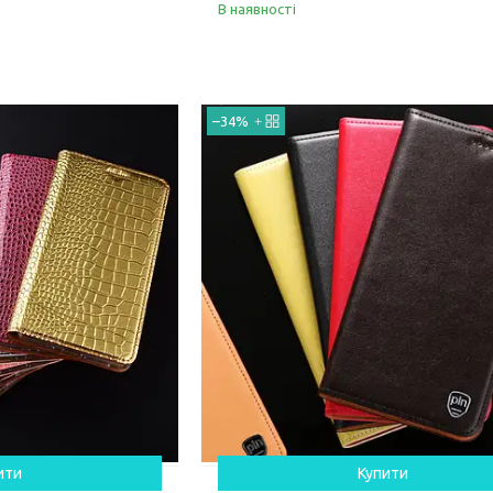
В наявності
–34%
ити
Купити