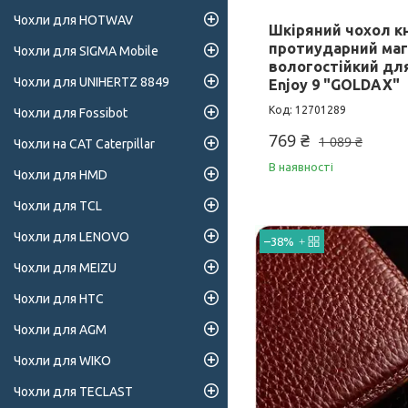
Чохли для HOTWAV
Шкіряний чохол к
протиударний маг
Чохли для SIGMA Mobile
вологостійкий для
Чохли для UNIHERTZ 8849
Enjoy 9 "GOLDAX"
12701289
Чохли для Fossibot
769 ₴
1 089 ₴
Чохли на CAT Caterpillar
В наявності
Чохли для HMD
Чохли для TCL
Чохли для LENOVO
–38%
Чохли для MEIZU
Чохли для HTC
Чохли для AGM
Чохли для WIKO
Чохли для TECLAST