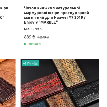
кіри
Чохол книжка з натуральної
мармурової шкіри протиударний
IC"
магнітний для Huawei Y7 2019 /
Enjoy 9 "MARBLE"
1270327
889 ₴
1 279 ₴
В наявності
–21%