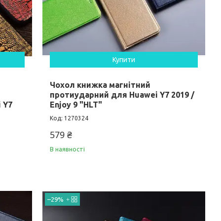
Купити
Чохол книжка магнітний
протиударний для Huawei Y7 2019 /
 Y7
Enjoy 9 "HLT"
1270324
579 ₴
В наявності
–29%