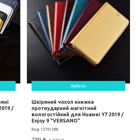
Купити
ряні
Шкіряний чохол книжка
019 /
протиударний магнітний
вологостійкий для Huawei Y7 2019 /
Enjoy 9 "VERSANO"
12701288
739 ₴