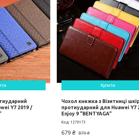
ити
Купити
отиударний
Чохол книжка з Візитниці шкі
wei Y7 2019 /
протиударний для Huawei Y7 2
"
Enjoy 9 "BENTYAGA"
1270173
679 ₴
879 ₴