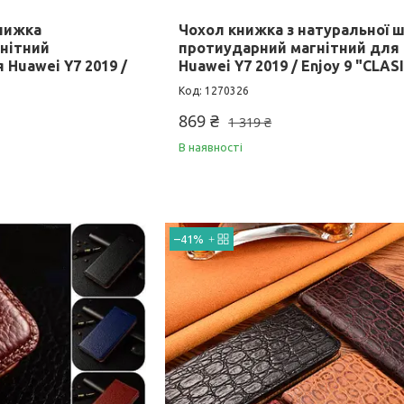
нижка
Чохол книжка з натуральної ш
нітний
протиударний магнітний для
 Huawei Y7 2019 /
Huawei Y7 2019 / Enjoy 9 "CLAS
1270326
869 ₴
1 319 ₴
В наявності
–41%