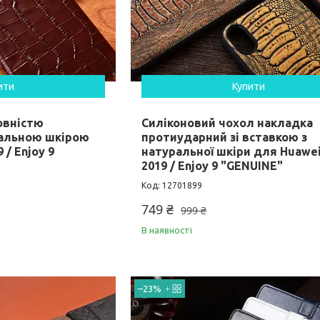
ити
Купити
овністю
Силіконовий чохол накладка
ральною шкірою
протиударний зі вставкою з
 / Enjoy 9
натуральної шкіри для Huawei
2019 / Enjoy 9 "GENUINE"
12701899
749 ₴
999 ₴
В наявності
–23%