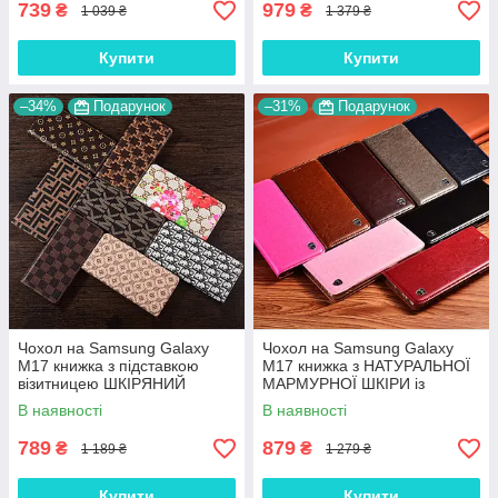
739
979
₴
₴
1 039 ₴
1 379 ₴
Купити
Купити
–34%
Подарунок
–31%
Подарунок
Чохол на Samsung Galaxy
Чохол на Samsung Galaxy
M17 книжка з підставкою
M17 книжка з НАТУРАЛЬНОЇ
візитницею ШКІРЯНИЙ
МАРМУРНОЇ ШКІРИ із
протиударний магнітний
підставкою протиударний
В наявності
В наявності
"COUTURE"
магнітний "MARBLE"
789
879
₴
₴
1 189 ₴
1 279 ₴
Купити
Купити