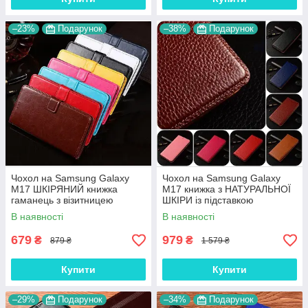
–23%
Подарунок
–38%
Подарунок
Чохол на Samsung Galaxy
Чохол на Samsung Galaxy
M17 ШКІРЯНИЙ книжка
M17 книжка з НАТУРАЛЬНОЇ
гаманець з візитницею
ШКІРИ із підставкою
підставкою протиударний
візитницею протиударний
В наявності
В наявності
"BENTYAGA"
магнітний "BULL"
679
979
₴
₴
879 ₴
1 579 ₴
Купити
Купити
–29%
Подарунок
–34%
Подарунок