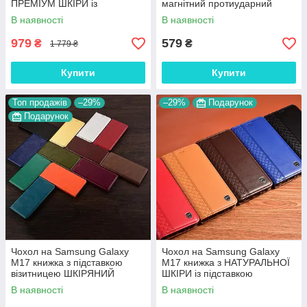
ПРЕМІУМ ШКІРИ із
магнітний протиударний
підставкою протиударний
вологостійкий "HLT"
В наявності
В наявності
магнітний 3D "CROCOHEAD"
979
579
₴
₴
1 779 ₴
Купити
Купити
Топ продажів
–29%
–29%
Подарунок
Подарунок
Чохол на Samsung Galaxy
Чохол на Samsung Galaxy
M17 книжка з підставкою
M17 книжка з НАТУРАЛЬНОЇ
візитницею ШКІРЯНИЙ
ШКІРИ із підставкою
протиударний магнітний
візитницею протиударний
В наявності
В наявності
"VERSANO"
магнітний "BOTTEGA"