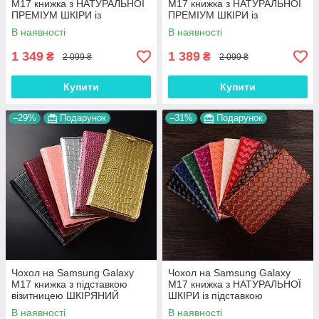
M17 книжка з НАТУРАЛЬНОЇ
M17 книжка з НАТУРАЛЬНОЇ
ПРЕМІУМ ШКІРИ із
ПРЕМІУМ ШКІРИ із
підставкою протиударний
підставкою протиударний
В наявності
В наявності
магнітний "VARAN"
магнітний "OSTRICH"
1 349
1 389
₴
₴
2 099 ₴
2 099 ₴
Купити
Купити
–29%
Подарунок
–31%
Подарунок
Чохол на Samsung Galaxy
Чохол на Samsung Galaxy
M17 книжка з підставкою
M17 книжка з НАТУРАЛЬНОЇ
візитницею ШКІРЯНИЙ
ШКІРИ із підставкою
протиударний магнітний
візитницею протиударний
В наявності
В наявності
"GOLDAX"
магнітний "VENETTA"