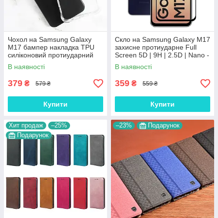
Чохол на Samsung Galaxy
Скло на Samsung Galaxy M17
M17 бампер накладка TPU
захисне протиударне Full
силіконовий протиударний
Screen 5D | 9H | 2.5D | Nano -
оригінальний "W-SHEILD"
покриття "HYPER"
В наявності
В наявності
379
359
₴
₴
579 ₴
559 ₴
Купити
Купити
Хит продаж
–25%
–23%
Подарунок
Подарунок