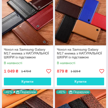
Чохол на Samsung Galaxy
Чохол на Samsung Galaxy
M17 книжка з НАТУРАЛЬНОЇ
M17 книжка з НАТУРАЛЬНОЇ
ШКІРИ із підставкою
ШКІРИ із підставкою
візитницею протиударний
візитницею протиударний
В наявності
В наявності
магнітний "ITALIAN"
магнітний"CLASIC"
1 049
879
₴
₴
1 479 ₴
1 329 ₴
Купити
Купити
–41%
Подарунок
–41%
Подарунок