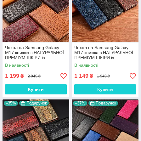
Чохол на Samsung Galaxy
Чохол на Samsung Galaxy
M17 книжка з НАТУРАЛЬНОЇ
M17 книжка з НАТУРАЛЬНОЇ
ПРЕМІУМ ШКІРИ із
ПРЕМІУМ ШКІРИ із
підставкою протиударний
підставкою протиударний
В наявності
В наявності
магнітний "JACOSA"
магнітний "DRAGON"
1 199
1 149
₴
₴
2 049 ₴
1 949 ₴
Купити
Купити
–35%
Подарунок
–37%
Подарунок