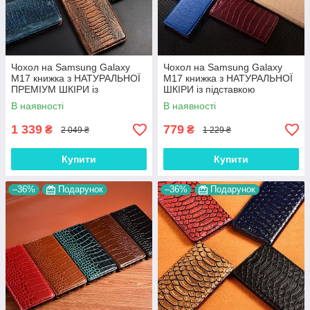
Чохол на Samsung Galaxy
Чохол на Samsung Galaxy
M17 книжка з НАТУРАЛЬНОЇ
M17 книжка з НАТУРАЛЬНОЇ
ПРЕМІУМ ШКІРИ із
ШКІРИ із підставкою
підставкою протиударний
візитницею протиударний
В наявності
В наявності
магнітний "REPTILE"
магнітний "LUXOR"
1 339
779
₴
₴
2 049 ₴
1 229 ₴
Купити
Купити
–36%
Подарунок
–36%
Подарунок