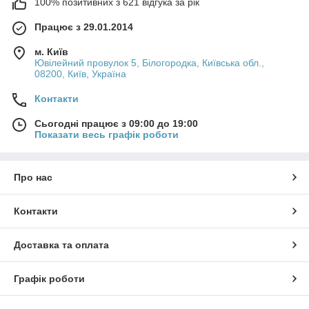
100% позитивних з 621 відгука за рік
🛡️ ЧОМУ ЧОХОЛ — ЦЕ ПЕРША КУПІВЛЯ ПІСЛЯ
Працює з 29.01.2014
ТЕЛЕФОНУ
Щодня смартфон проходить десятки “випробувань”: тереться
м. Київ
Ювілейний провулок 5, Білогородка, Київська обл.,
об стіл, вислизає з рук, лежить поряд із ключами чи
08200, Київ, Україна
металевими предметами. Один необережний рух — і на
корпусі з'являється подряпина, інколи ж і тріщина.
Контакти
Якісний чохол захищає:
Сьогодні працює з 09:00 до 19:00
корпус та кути при падінні;
Показати весь графік роботи
екран - рахунок бортиків, що виступають над склом;
Про нас
модуль камери від сколів та тріщин;
Контакти
корпус від вицвітання та потертостей;
Доставка та оплата
руки - завдяки протиковзкій текстурі.
Графік роботи
Він не просто продовжує термін служби смартфона, а робить
його використання безпечним та приємним.