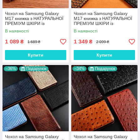
Чохол на Samsung Galaxy
Чохол на Samsung Galaxy
M17 книжка з НАТУРАЛЬНОЇ
M17 книжка з НАТУРАЛЬНОЇ
ПРЕМІУМ ШКІРИ із
ПРЕМІУМ ШКІРИ із
підставкою протиударний
підставкою протиударний
В наявності
В наявності
магнітний "CROCODILE"
магнітний "PYTHON"
1 089
1 349
₴
₴
1 689 ₴
2 099 ₴
Купити
Купити
–36%
Подарунок
–34%
Подарунок
Чохол на Samsung Galaxy
Чохол на Samsung Galaxy