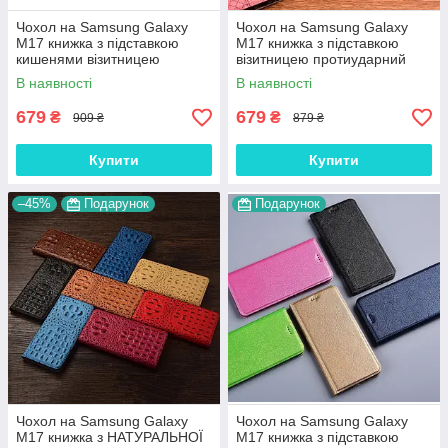
Чохол на Samsung Galaxy
Чохол на Samsung Galaxy
M17 книжка з підставкою
M17 книжка з підставкою
кишенями візитницею
візитницею протиударний
магнітний протиударний
магнітний вологостійкий
В наявності
В наявності
шкіряний "VELMAR"
"PRIVILEGE"
679
679
₴
₴
909 ₴
879 ₴
Купити
Купити
–45%
Подарунок
Подарунок
Чохол на Samsung Galaxy
Чохол на Samsung Galaxy
M17 книжка з НАТУРАЛЬНОЇ
M17 книжка з підставкою