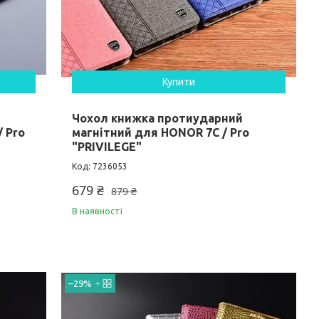
Купити
Чохол книжка протиударний
 Pro
магнітний для HONOR 7C / Pro
"PRIVILEGE"
7236053
679 ₴
879 ₴
В наявності
–29%