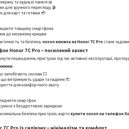
екрану та задньої панелі 📖
ки для зручного перегляду 🎬
і для карт та готівки 💳
льшити товщину смартфона
ння до механізму кришки
ктичність та безпека,
чохол книжка на Honor 7C Pro
стане чудови
фон Honor 7C Pro – посилений захист
икнути пошкоджень пристрою під час активної експлуатації, протиу
чними:
що запобігають сколам 💥
, що витримують удари та падіння 🏗
криття для комфортного хвату
кладнити смартфон
сумісні з бездротовою зарядкою
ксимальна безпека пристрою, варто
купити чохол на телефон Х
r 7C Pro із силікону – мінімалізм та комфорт