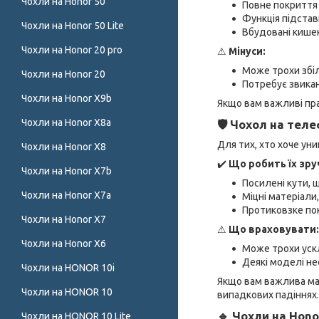
Чохли на Honor 50
Повне покриття 
Функція підстав
Чохли на Honor 50 Lite
Вбудовані кишен
Чохли на Honor 20 pro
⚠
Мінуси:
Може трохи збі
Чохли на Honor 20
Потребує звика
Чохли на Honor X9b
Якщо вам важливі пра
Чохли на Honor X8a
🛡 Чохол на теле
Для тих, хто хоче ун
Чохли на Honor X8
✔️
Що робить їх зру
Чохли на Honor X7b
Посилені кути, 
Чохли на Honor X7a
Міцні матеріали
Протиковзке по
Чохли на Honor X7
⚠
Що враховувати:
Чохли на Honor X6
Може трохи ус
Деякі моделі не
Чохли на HONOR 10i
Якщо вам важлива ма
Чохли на HONOR 10
випадкових падіннях.
🔹 Чохли на Hono
Чохли на HONOR 10 Lite