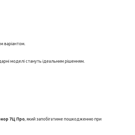
м варіантом.
дарні моделі стануть ідеальним рішенням.
онор 7Ц Про
, який запобігатиме пошкодженню при