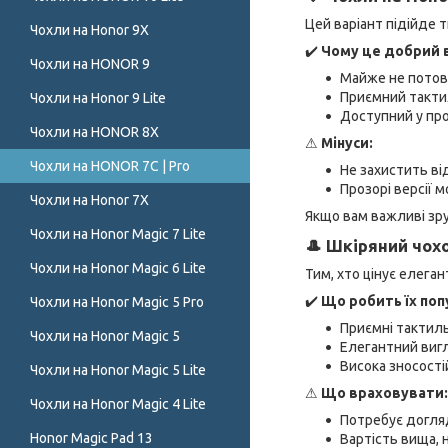
Цей варіант підійде 
Чохли на Honor 9X
✔️
Чому це добрий в
Чохли на HONOR 9
Майже не потов
Приємний такти
Чохли на Honor 9 Lite
Доступний у про
Чохли на HONOR 8X
⚠
Мінуси:
Чохли на HONOR 7C | Pro
Не захистить ві
Прозорі версії 
Чохли на Honor 7X
Якщо вам важливі зру
Чохли на Honor Magic 7 Lite
🎩 Шкіряний чохо
Чохли на Honor Magic 6 Lite
Тим, хто цінує елеган
✔️
Що робить їх по
Чохли на Honor Magic 5 Pro
Приємні тактиль
Чохли на Honor Magic 5
Елегантний виг
Висока зносості
Чохли на Honor Magic 5 Lite
⚠
Що враховувати:
Чохли на Honor Magic 4 Lite
Потребує догля
Honor Magic Pad 13
Вартість вища, 