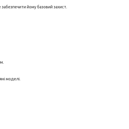
е забезпечити йому базовий захист.
м.
яні моделі.