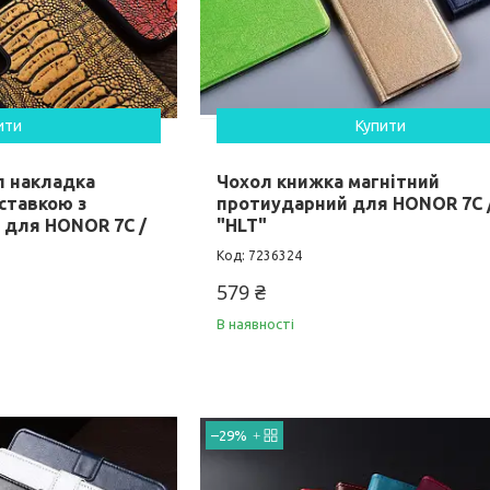
ити
Купити
л накладка
Чохол книжка магнітний
ставкою з
протиударний для HONOR 7C /
 для HONOR 7C /
"HLT"
7236324
579 ₴
В наявності
–29%