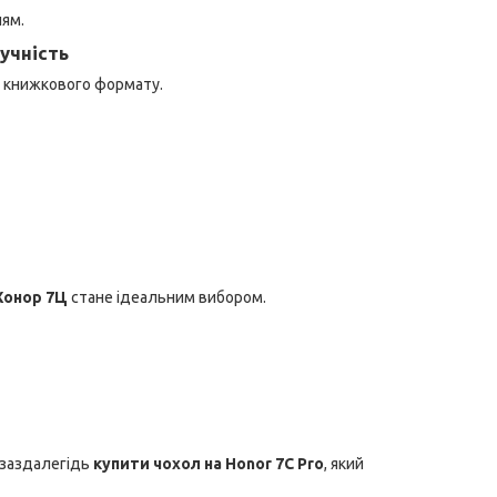
ям.
ручність
ть книжкового формату.
Хонор 7Ц
стане ідеальним вибором.
 заздалегідь
купити чохол на Honor 7C Pro
, який