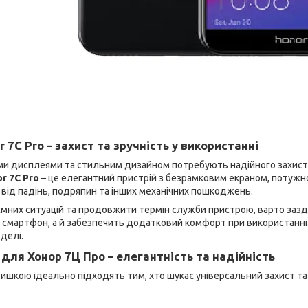
r 7C Pro – захист та зручність у використанні
и дисплеями та стильним дизайном потребують надійного захисту,
r 7C Pro
– це елегантний пристрій з безрамковим екраном, потужн
від падінь, подряпин та інших механічних пошкоджень.
мних ситуацій та продовжити термін служби пристрою, варто заз
 смартфон, а й забезпечить додатковий комфорт при використанні.
делі.
для Хонор 7Ц Про – елегантність та надійність
ишкою ідеально підходять тим, хто шукає універсальний захист та 