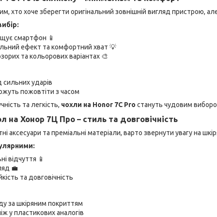
тим, хто хоче зберегти оригінальний зовнішній вигляд пристрою, ал
ибір:
щує смартфон 📱
льний ефект та комфортний хват 💡
зорих та кольорових варіантах 🎨
д сильних ударів
можуть пожовтіти з часом
чність та легкість,
чохли на Honor 7C Pro
стануть чудовим виборо
л на Хонор 7Ц Про – стиль та довговічність
тні аксесуари та преміальні матеріали, варто звернути увагу на шкір
пулярними:
ні відчуття 📱
ляд 💼
йкість та довговічність
ду за шкіряним покриттям
ніж у пластикових аналогів