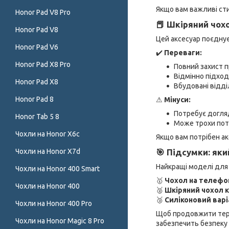
Якщо вам важливі сти
Honor Pad V8 Pro
📕 Шкіряний чохо
Honor Pad V8
Цей аксесуар поєднує
Honor Pad V6
✔️
Переваги:
Honor Pad X8 Pro
Повний захист 
Відмінно підход
Honor Pad X8
Вбудовані відді
Honor Pad 8
⚠
Мінуси:
Потребує догля
Honor Tab 5 8
Може трохи по
Чохли на Honor X6c
Якщо вам потрібен ак
Чохли на Honor X7d
🎯 Підсумки: яки
Найкращі моделі дл
Чохли на Honor 400 Smart
🥇
Чохол на телефон
Чохли на Honor 400
🥈
Шкіряний чохол 
🥉
Силіконовий варі
Чохли на Honor 400 Pro
Щоб продовжити терм
Чохли на Honor Magic 8 Pro
забезпечить безпеку 