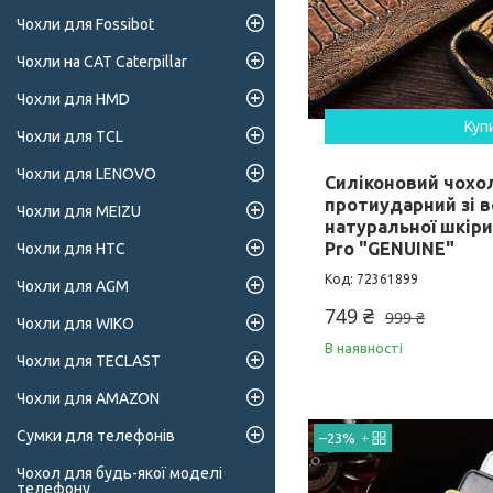
Чохли для Fossibot
Чохли на CAT Caterpillar
Чохли для HMD
Куп
Чохли для TCL
Чохли для LENOVO
Силіконовий чохо
протиударний зі в
Чохли для MEIZU
натуральної шкіри
Pro "GENUINE"
Чохли для HTC
72361899
Чохли для AGM
749 ₴
999 ₴
Чохли для WIKO
В наявності
Чохли для TECLAST
Чохли для AMAZON
Сумки для телефонів
–23%
Чохол для будь-якої моделі
телефону