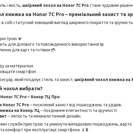
ль і якість,
шкіряний чохол на Honor 7C Pro
стане чудовим рішенн
л книжка на Honor 7C Pro – преміальний захист та з
 в собі статусний зовнішній вигляд шкіряного покриття та зручніс
пристрою 💎
ить для ділового та повсякденного використання 📖
лення для карт та готівки 💳
ду за матеріалом
товщати смартфон
сесуар, який поєднує стиль та захист,
шкіряний чохол книжка на 
й чохол вибрати?
я
Honor 7C Pro – Хонор 7Ц Про
:
 Honor 7C Pro
– посилений захист від пошкоджень та ударів.
книжка на Хонор 7Ц
– поєднання елегантності та зручності.
ант
– легкість та мінімалістичний дизайн.
ін служби пристрою та уникнути випадкових пошкоджень, варто
та комфорт при експлуатації смартфона. 📱🔒