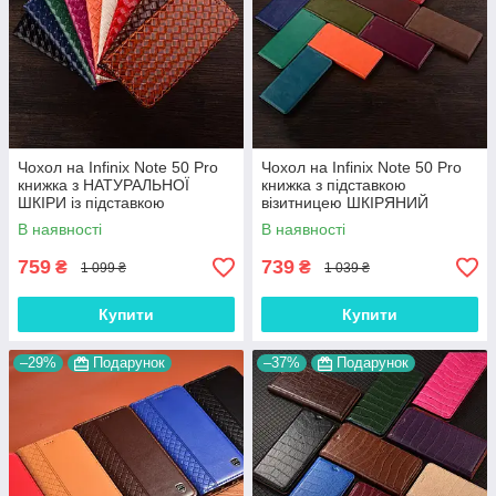
Чохол на Infinix Note 50 Pro
Чохол на Infinix Note 50 Pro
книжка з НАТУРАЛЬНОЇ
книжка з підставкою
ШКІРИ із підставкою
візитницею ШКІРЯНИЙ
візитницею протиударний
протиударний магнітний
В наявності
В наявності
магнітний "VENETTA"
"VERSANO"
759
739
₴
₴
1 099 ₴
1 039 ₴
Купити
Купити
–29%
Подарунок
–37%
Подарунок