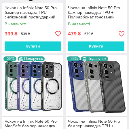
Чохол на Infinix Note 50 Pro
Чохол на Infinix Note 50 Pro
бампер накладка TPU
бампер накладка TPU +
силіконовий протиударний
Полікарбонат тонований
оригінальний "W-SHEILD"
антивідбиток протиударний
В наявності
В наявності
"STATUS"
339
479
₴
₴
539 ₴
679 ₴
Купити
Купити
–38%
Подарунок
–36%
Подарунок
Чохол на Infinix Note 50 Pro
Чохол на Infinix Note 50 Pro
MagSafe бампер накладка
бампер накладка TPU +