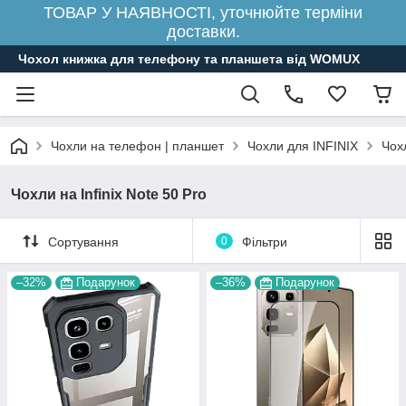
ТОВАР У НАЯВНОСТІ, уточнюйте терміни
доставки.
Чохол книжка для телефону та планшета від WOMUX
Чохли на телефон | планшет
Чохли для INFINIX
Чохл
Чохли на Infinix Note 50 Pro
Сортування
0
Фільтри
–32%
Подарунок
–36%
Подарунок