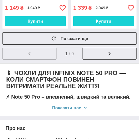
1 149
1 339
₴
₴
1 949 ₴
2 049 ₴
Купити
Купити
Показати ще
1
/ 9
📱 ЧОХЛИ ДЛЯ INFINIX NOTE 50 PRO —
КОЛИ СМАРТФОН ПОВИНЕН
ВИТРИМАТИ РЕАЛЬНЕ ЖИТТЯ
⚡ Note 50 Pro – впевнений, швидкий та великий.
Чохол робить його по-справжньому готовим до
експлуатації
Показати все
Infinix Note 50 Pro - з тих пристроїв, які не просто лежать на
столі, а постійно беруть участь у житті власника: робочі
Про нас
дзвінки, нотатки, відео, навігація, ігри, месенджери, покупки,
музика.