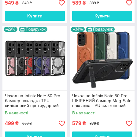
549
589
₴
₴
849 ₴
889 ₴
Купити
Купити
–29%
Подарунок
–34%
Подарунок
Чохол на Infinix Note 50 Pro
Чохол на Infinix Note 50 Pro
бампер накладка TPU
ШКІРЯНИЙ бампер Mag-Safe
силіконовий протиударний
накладка TPU силіконовий
оригінальний "SPACE CASE"
протиударний оригінальний
В наявності
В наявності
"LEATHER-STAND"
499
579
₴
₴
699 ₴
879 ₴
Купити
Купити