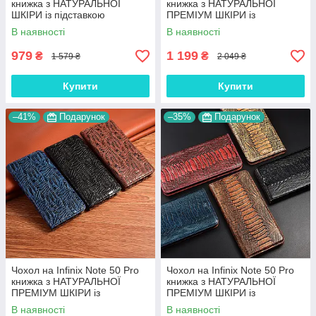
книжка з НАТУРАЛЬНОЇ
книжка з НАТУРАЛЬНОЇ
ШКІРИ із підставкою
ПРЕМІУМ ШКІРИ із
візитницею протиударний
підставкою протиударний
В наявності
В наявності
магнітний "BULL"
магнітний "JACOSA"
979
1 199
₴
₴
1 579 ₴
2 049 ₴
Купити
Купити
–41%
Подарунок
–35%
Подарунок
Чохол на Infinix Note 50 Pro
Чохол на Infinix Note 50 Pro
книжка з НАТУРАЛЬНОЇ
книжка з НАТУРАЛЬНОЇ
ПРЕМІУМ ШКІРИ із
ПРЕМІУМ ШКІРИ із
підставкою протиударний
підставкою протиударний
В наявності
В наявності
магнітний "DRAGON"
магнітний "REPTILE"