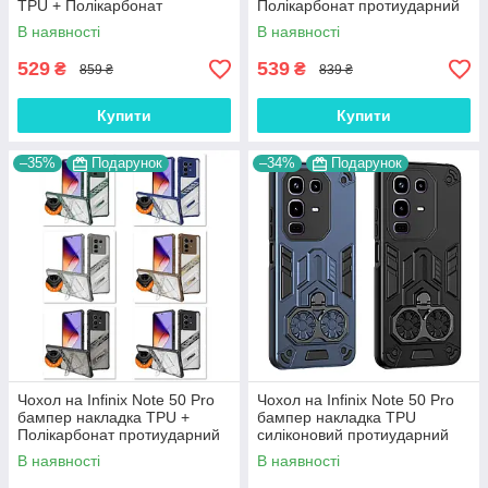
TPU + Полікарбонат
Полікарбонат протиударний
протиударний оригінальний
оригінальний "TOP-COVER"
В наявності
В наявності
"CLEAR-HYBRID"
529
539
₴
₴
859 ₴
839 ₴
Купити
Купити
–35%
Подарунок
–34%
Подарунок
Чохол на Infinix Note 50 Pro
Чохол на Infinix Note 50 Pro
бампер накладка TPU +
бампер накладка TPU
Полікарбонат протиударний
силіконовий протиударний
оригінальний з підставкою
оригінальний "TECH-COVER"
В наявності
В наявності
"LINE-ARMOR"