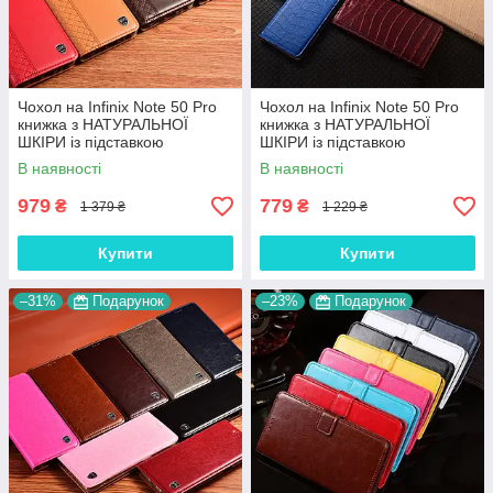
Чохол на Infinix Note 50 Pro
Чохол на Infinix Note 50 Pro
книжка з НАТУРАЛЬНОЇ
книжка з НАТУРАЛЬНОЇ
ШКІРИ із підставкою
ШКІРИ із підставкою
візитницею протиударний
візитницею протиударний
В наявності
В наявності
магнітний "BOTTEGA"
магнітний "LUXOR"
979
779
₴
₴
1 379 ₴
1 229 ₴
Купити
Купити
–31%
Подарунок
–23%
Подарунок