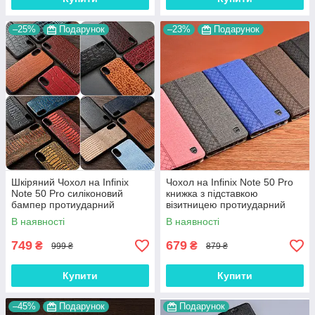
–25%
Подарунок
–23%
Подарунок
Шкіряний Чохол на Infinix
Чохол на Infinix Note 50 Pro
Note 50 Pro силіконовий
книжка з підставкою
бампер протиударний
візитницею протиударний
накладка (вкажіть модель)
магнітний вологостійкий
В наявності
В наявності
"GENUINE"
"PRIVILEGE"
749
679
₴
₴
999 ₴
879 ₴
Купити
Купити
–45%
Подарунок
Подарунок