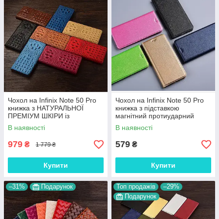
Чохол на Infinix Note 50 Pro
Чохол на Infinix Note 50 Pro
книжка з НАТУРАЛЬНОЇ
книжка з підставкою
ПРЕМІУМ ШКІРИ із
магнітний протиударний
підставкою протиударний
вологостійкий "HLT"
В наявності
В наявності
магнітний 3D "CROCOHEAD"
979
579
₴
₴
1 779 ₴
Купити
Купити
–31%
Подарунок
Топ продажів
–29%
Подарунок