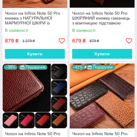
Чохол на Infinix Note 50 Pro
Чохол на Infinix Note 50 Pro
книжка з НАТУРАЛЬНОЇ
ШКІРЯНИЙ книжка гаманець
МАРМУРНОЇ ШКІРИ із
з візитницею підставкою
підставкою протиударний
протиударний "BENTYAGA"
В наявності
В наявності
магнітний "MARBLE"
879
679
₴
₴
1 279 ₴
879 ₴
Купити
Купити
–38%
Подарунок
–41%
Подарунок
Чохол на Infinix Note 50 Pro
Чохол на Infinix Note 50 Pro