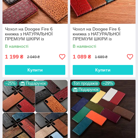
Чохол на Doogee Fire 6
Чохол на Doogee Fire 6
книжка з НАТУРАЛЬНОЇ
книжка з НАТУРАЛЬНОЇ
ПРЕМІУМ ШКІРИ із
ПРЕМІУМ ШКІРИ із
підставкою протиударний
підставкою протиударний
В наявності
В наявності
магнітний "JACOSA"
магнітний "CROCODILE"
1 199
1 089
₴
₴
2 049 ₴
1 689 ₴
Купити
Купити
–25%
Подарунок
Топ продажів
–29%
Подарунок