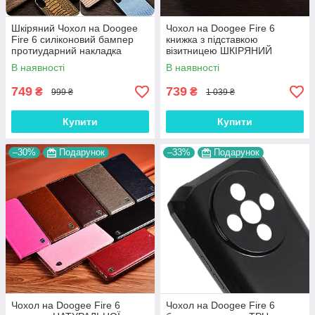
Шкіряний Чохол на Doogee
Чохол на Doogee Fire 6
Fire 6 силіконовий бампер
книжка з підставкою
протиударний накладка
візитницею ШКІРЯНИЙ
(вкажіть модель) "GENUINE"
протиударний магнітний
В наявності
В наявності
"VERSANO"
749
739
₴
₴
999 ₴
1 039 ₴
Купити
Купити
–30%
Подарунок
–33%
Подарунок
Чохол на Doogee Fire 6
Чохол на Doogee Fire 6