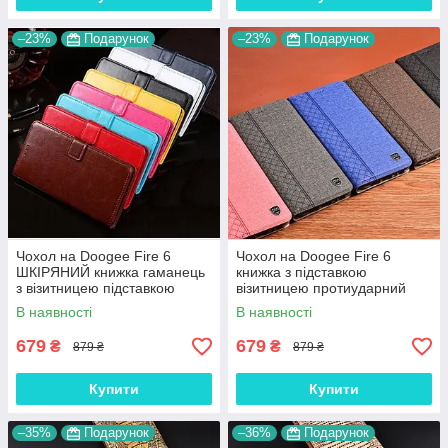
–23%
Подарунок
–23%
Подарунок
Чохол на Doogee Fire 6
Чохол на Doogee Fire 6
ШКІРЯНИЙ книжка гаманець
книжка з підставкою
з візитницею підставкою
візитницею протиударний
протиударний "BENTYAGA"
магнітний вологостійкий
В наявності
В наявності
"PRIVILEGE"
679
679
₴
₴
879 ₴
879 ₴
Купити
Купити
–35%
Подарунок
–36%
Подарунок