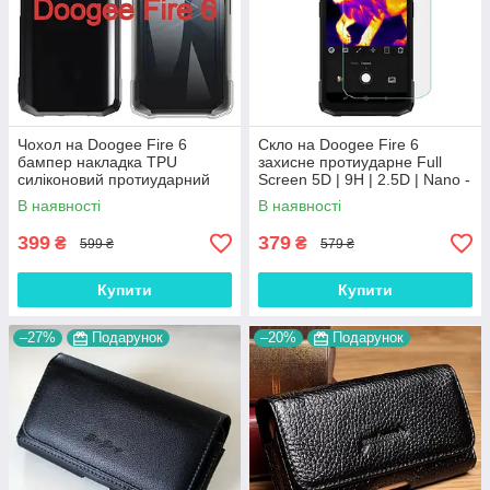
Чохол на Doogee Fire 6
Скло на Doogee Fire 6
бампер накладка TPU
захисне протиударне Full
силіконовий протиударний
Screen 5D | 9H | 2.5D | Nano -
оригінальний "W-SHEILD"
покриття "HYPER"
В наявності
В наявності
399
379
₴
₴
599 ₴
579 ₴
Купити
Купити
–27%
Подарунок
–20%
Подарунок