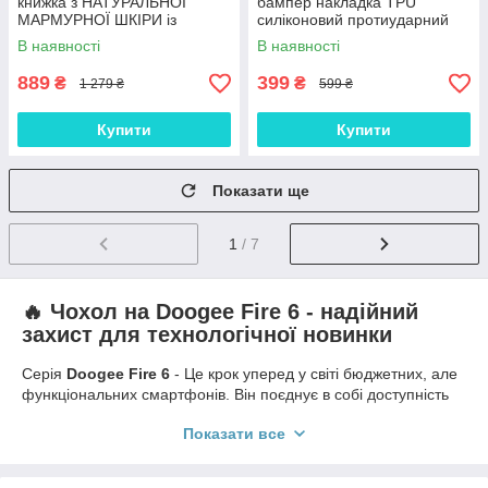
книжка з НАТУРАЛЬНОЇ
бампер накладка TPU
МАРМУРНОЇ ШКІРИ із
силіконовий протиударний
підставкою протиударний
оригінальний "W-SHEILD"
В наявності
В наявності
магнітний "MARBLE"
чорний
889
399
₴
₴
1 279 ₴
599 ₴
Купити
Купити
Показати ще
1
/ 7
🔥 Чохол на Doogee Fire 6 - надійний
захист для технологічної новинки
Серія
Doogee Fire 6
- Це крок уперед у світі бюджетних, але
функціональних смартфонів. Він поєднує в собі доступність
та сучасний підхід до повсякденних завдань. Модель
Показати все
орієнтована на тих, хто цінує стабільну роботу, стильний
дизайн та автономність. Однак, як і будь-який смартфон,
навіть із міцним корпусом,
Doogee Fire 6 потребує якісного