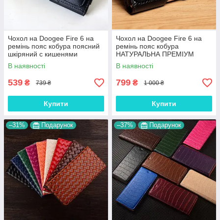
Чохол на Doogee Fire 6 на
Чохол на Doogee Fire 6 на
ремінь пояс кобура поясний
ремінь пояс кобура
шкіряний c кишенями
НАТУРАЛЬНА ПРЕМІУМ
"RAMOS"
ШКІРА "FLOTAR"
В наявності
В наявності
539
799
₴
₴
739 ₴
1 000 ₴
Купити
Купити
–31%
Подарунок
–37%
Подарунок