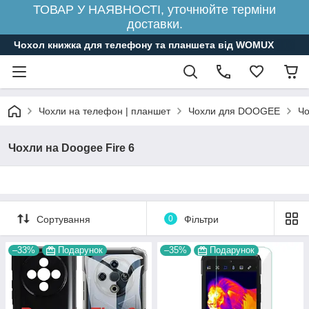
ТОВАР У НАЯВНОСТІ, уточнюйте терміни
доставки.
Чохол книжка для телефону та планшета від WOMUX
Чохли на телефон | планшет
Чохли для DOOGEE
Чо
Чохли на Doogee Fire 6
Сортування
0
Фільтри
–33%
Подарунок
–35%
Подарунок