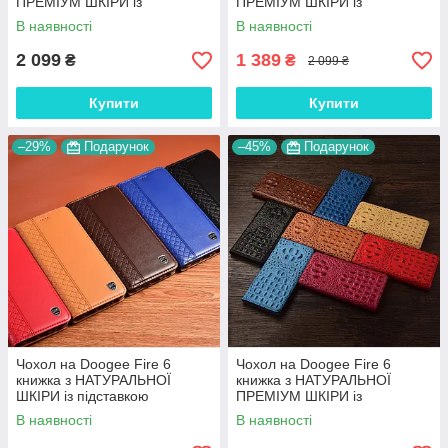
ПРЕМІУМ ШКІРИ із
ПРЕМІУМ ШКІРИ із
підставкою протиударний
підставкою протиударний
В наявності
В наявності
магнітний "PYTHON"
магнітний "OSTRICH"
2 099
1 389
₴
₴
2 099 ₴
Купити
Купити
–29%
Подарунок
–45%
Подарунок
Чохол на Doogee Fire 6
Чохол на Doogee Fire 6
книжка з НАТУРАЛЬНОЇ
книжка з НАТУРАЛЬНОЇ
ШКІРИ із підставкою
ПРЕМІУМ ШКІРИ із
візитницею протиударний
підставкою протиударний
В наявності
В наявності
магнітний "BOTTEGA"
магнітний 3D "CROCOHEAD"