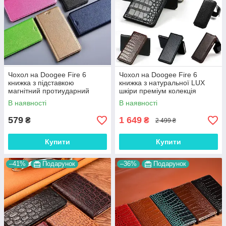
Чохол на Doogee Fire 6
Чохол на Doogee Fire 6
книжка з підставкою
книжка з натуральної LUX
магнітний протиударний
шкіри преміум колекція
вологостійкий "HLT"
"SIGNATURE"
В наявності
В наявності
579
1 649
₴
₴
2 499 ₴
Купити
Купити
–41%
Подарунок
–36%
Подарунок