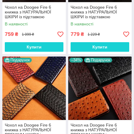
Чохол на Doogee Fire 6
Чохол на Doogee Fire 6
книжка з НАТУРАЛЬНОЇ
книжка з НАТУРАЛЬНОЇ
ШКІРИ із підставкою
ШКІРИ із підставкою
візитницею протиударний
візитницею протиударний
В наявності
В наявності
магнітний "VENETTA"
магнітний "LUXOR"
759
779
₴
₴
1 099 ₴
1 229 ₴
Купити
Купити
Подарунок
–34%
Подарунок
Чохол на Doogee Fire 6
Чохол на Doogee Fire 6
книжка з НАТУРАЛЬНОЇ
книжка з НАТУРАЛЬНОЇ