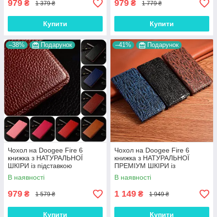
979
979
₴
₴
1 379 ₴
1 779 ₴
Купити
Купити
–38%
Подарунок
–41%
Подарунок
Чохол на Doogee Fire 6
Чохол на Doogee Fire 6
книжка з НАТУРАЛЬНОЇ
книжка з НАТУРАЛЬНОЇ
ШКІРИ із підставкою
ПРЕМІУМ ШКІРИ із
візитницею протиударний
підставкою протиударний
В наявності
В наявності
магнітний "BULL"
магнітний "DRAGON"
979
1 149
₴
₴
1 579 ₴
1 949 ₴
Купити
Купити