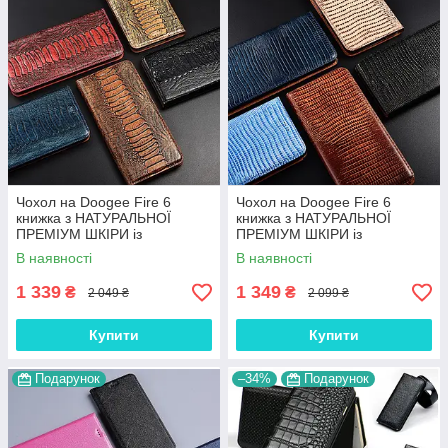
Чохол на Doogee Fire 6
Чохол на Doogee Fire 6
книжка з НАТУРАЛЬНОЇ
книжка з НАТУРАЛЬНОЇ
ПРЕМІУМ ШКІРИ із
ПРЕМІУМ ШКІРИ із
підставкою протиударний
підставкою протиударний
В наявності
В наявності
магнітний "REPTILE"
магнітний "VARAN"
1 339
1 349
₴
₴
2 049 ₴
2 099 ₴
Купити
Купити
Подарунок
–34%
Подарунок