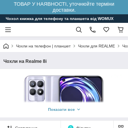
ТОВАР У НАЯВНОСТІ, уточнюйте терміни
доставки.
Чохол книжка для телефону та планшета від WOMUX
Чохли на телефон | планшет
Чохли для REALME
Чо
Чохли на Realme 8i
Показати все
Сортування
0
Фільтри