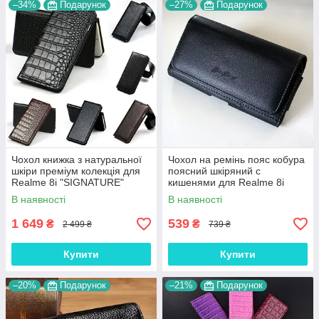
–34%
Подарунок
–27%
Подарунок
Чохол книжка з натуральної
Чохол на ремінь пояс кобура
шкіри преміум колекція для
поясний шкіряний c
Realme 8i "SIGNATURE"
кишенями для Realme 8i
"RAMOS"
В наявності
В наявності
1 649
539
₴
₴
2 499 ₴
739 ₴
Купити
Купити
–20%
Подарунок
–21%
Подарунок