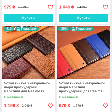
979
1 049
₴
₴
1 579 ₴
1 479 ₴
Купити
Купити
–41%
Подарунок
–29%
Подарунок
Чохол книжка з натуральної
Чохол книжка з натуральної
шкіри протиударний
шкіри магнітний
магнітний для Realme 8i
протиударний для Realme 8i
"JACOSA"
"BOTTEGA"
В наявності
В наявності
1 199
979
₴
₴
2 049 ₴
1 379 ₴