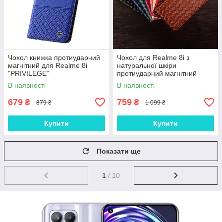
Чохол книжка протиударний
Чохол для Realme 8i з
магнітний для Realme 8i
натуральної шкіри
"PRIVILEGE"
протиударний магнітний
книжка з підставкою
В наявності
В наявності
"VENETTA"
679
759
₴
₴
879 ₴
1 099 ₴
Купити
Купити
Показати ще
1
/ 10