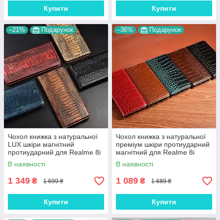
Купити
Купити
–21%
Подарунок
–36%
Подарунок
Чохол книжка з натуральної
Чохол книжка з натуральної
LUX шкіри магнітний
преміум шкіри протиударний
протиударний для Realme 8i
магнітний для Realme 8i
"ZENUS"
"CROCODILE"
В наявності
В наявності
1 349
1 089
₴
₴
1 699 ₴
1 689 ₴
Купити
Купити