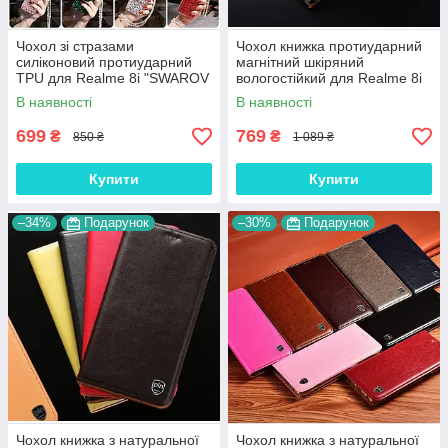
Чохол зі стразами
Чохол книжка протиударний
силіконовий протиударний
магнітний шкіряний
TPU для Realme 8i "SWAROV
вологостійкий для Realme 8i
LUXURY"
"GOLDAX"
В наявності
В наявності
699
769
₴
₴
850 ₴
1 089 ₴
Купити
Купити
–34%
Подарунок
–30%
Подарунок
Чохол книжка з натуральної
Чохол книжка з натуральної