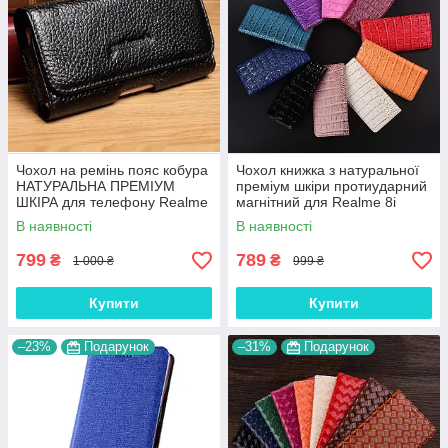
Чохол на ремінь пояс кобура
Чохол книжка з натуральної
НАТУРАЛЬНА ПРЕМІУМ
преміум шкіри протиударний
ШКІРА для телефону Realme
магнітний для Realme 8i
8i "FLOTAR"
"CROCODILE"
В наявності
В наявності
799
789
₴
₴
1 000 ₴
999 ₴
Купити
Купити
–23%
Подарунок
–31%
Подарунок