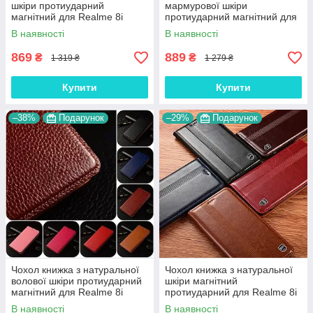
шкіри протиударний
мармурової шкіри
магнітний для Realme 8i
протиударний магнітний для
"CLASIC"
Realme 8i "MARBLE"
В наявності
В наявності
869
889
₴
₴
1 319 ₴
1 279 ₴
Купити
Купити
–38%
Подарунок
–29%
Подарунок
Чохол книжка з натуральної
Чохол книжка з натуральної
волової шкіри протиударний
шкіри магнітний
магнітний для Realme 8i
протиударний для Realme 8i
"BULL"
"ITALIAN"
В наявності
В наявності