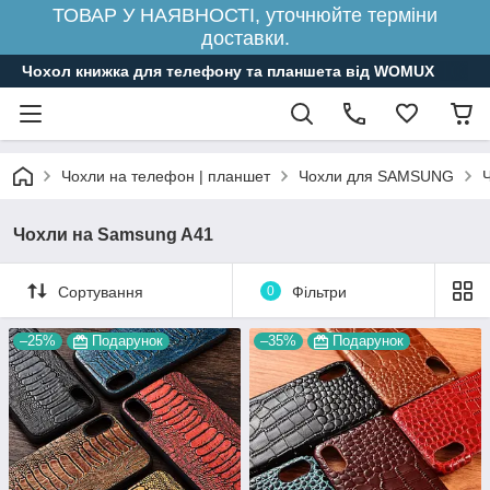
ТОВАР У НАЯВНОСТІ, уточнюйте терміни
доставки.
Чохол книжка для телефону та планшета від WOMUX
Чохли на телефон | планшет
Чохли для SAMSUNG
Чохли на Samsung A41
Сортування
0
Фільтри
–25%
Подарунок
–35%
Подарунок