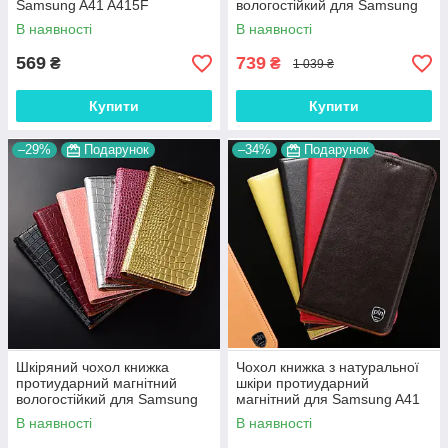
Samsung A41 A415F
вологостійкий для Samsung
"WOODER"
A41 A415F "VERSANO"
В наявності
В наявності
569
739
₴
₴
1 039 ₴
Купити
Купити
–29%
Подарунок
–34%
Подарунок
Шкіряний чохол книжка
Чохол книжка з натуральної
протиударний магнітний
шкіри протиударний
вологостійкий для Samsung
магнітний для Samsung A41
A41 A415F "GOLDAX"
A415F "CLASIC"
В наявності
В наявності