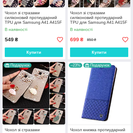
Чохол зі стразами
Чохол зі стразами
силіконовий протиударний
силіконовий протиударний
TPU для Samsung A41 A415F
TPU для Samsung A41 A415F
"WALL STAR"
"SWAROV LUXURY"
В наявності
В наявності
549
699
₴
₴
850 ₴
Купити
Купити
Подарунок
–23%
Подарунок
Чохол зі стразами
Чохол книжка протиударний