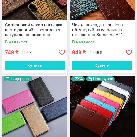
Силіконовий чохол накладка
Чохол накладка повністю
протиударний зі вставкою з
обтягнутий натуральною
натуральної шкіри для
шкірою для Samsung A41
Samsung A41 A415F
A415F "SIGNATURE"
В наявності
В наявності
"GENUINE"
749
949
₴
₴
999 ₴
1 449 ₴
Купити
Купити
Подарунок
–23%
Подарунок