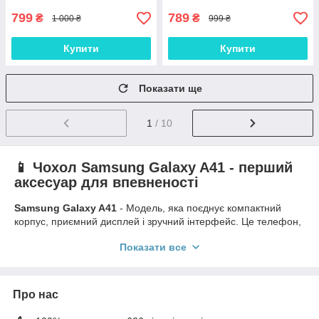
799
789
₴
₴
1 000 ₴
999 ₴
Купити
Купити
Показати ще
1
/ 10
📱 Чохол Samsung Galaxy A41 - перший
аксесуар для впевненості
Samsung Galaxy A41
- Модель, яка поєднує компактний
корпус, приємний дисплей і зручний інтерфейс. Це телефон,
який налаштовується під ваш ритм: робота, відпочинок,
Показати все
спілкування. Але за всієї ергономічності корпус залишається
вразливим до подряпин і сколів, які з'являються буквально
після кількох тижнів активного використання.
Про нас
Чохол допомагає уникнути дрібних проблем, які можуть
коштувати ремонту або втрати зовнішнього вигляду.