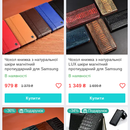
Чохол книжка з натуральної
Чохол книжка з натуральної
шкіри магнітний
LUX шкіри магнітний
протиударний для Samsung
протиударний для Samsung
A41 A415F "BOTTEGA"
A41 A415F "ZENUS"
В наявності
В наявності
979
1 349
₴
₴
1 379 ₴
1 699 ₴
Купити
Купити
–36%
Подарунок
–34%
Подарунок