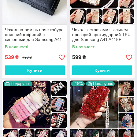
Чохол на ремінь пояс кобура
Чохол зі стразами з кільцем
поясний шкіряний c
прозорий протиударний TPU
кишенями для Samsung A41
для Samsung A41 A415F
A415F "RAMOS"
"ROYALER"
В наявності
В наявності
539
599
₴
₴
739 ₴
Купити
Купити
Подарунок
–18%
Подарунок