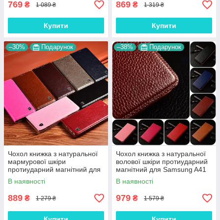
769
869
₴
₴
1 089 ₴
1 319 ₴
Купити
Купити
–30%
Подарунок
–38%
Подарунок
Чохол книжка з натуральної
Чохол книжка з натуральної
мармурової шкіри
волової шкіри протиударний
протиударний магнітний для
магнітний для Samsung A41
Samsung A41 A415F
A415F "BULL"
В наявності
В наявності
"MARBLE"
889
979
₴
₴
1 279 ₴
1 579 ₴
Купити
Купити