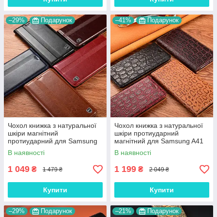
–29%
Подарунок
–41%
Подарунок
Чохол книжка з натуральної
Чохол книжка з натуральної
шкіри магнітний
шкіри протиударний
протиударний для Samsung
магнітний для Samsung A41
A41 A415F "ITALIAN"
A415F "JACOSA"
В наявності
В наявності
1 049
1 199
₴
₴
1 479 ₴
2 049 ₴
Купити
Купити
–29%
Подарунок
–21%
Подарунок