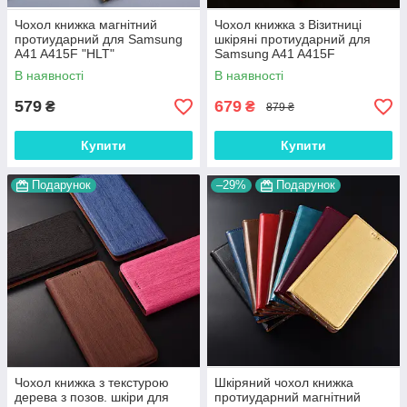
Чохол книжка магнітний
Чохол книжка з Візитниці
протиударний для Samsung
шкіряні протиударний для
A41 A415F "HLT"
Samsung A41 A415F
"BENTYAGA"
В наявності
В наявності
579
679
₴
₴
879 ₴
Купити
Купити
Подарунок
–29%
Подарунок
Чохол книжка з текстурою
Шкіряний чохол книжка
дерева з позов. шкіри для
протиударний магнітний