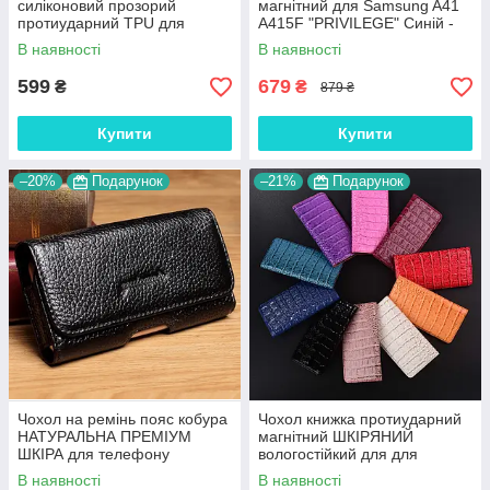
силіконовий прозорий
магнітний для Samsung A41
протиударний TPU для
A415F "PRIVILEGE" Синій -
Samsung A41 A415F
№1
В наявності
В наявності
"DIAMOND"
599
679
₴
₴
879 ₴
Купити
Купити
–20%
Подарунок
–21%
Подарунок
Чохол на ремінь пояс кобура
Чохол книжка протиударний
НАТУРАЛЬНА ПРЕМІУМ
магнітний ШКІРЯНИЙ
ШКІРА для телефону
вологостійкий для для
Samsung A41 A415F
Samsung A41 A415F "LUXON"
В наявності
В наявності
"FLOTAR"