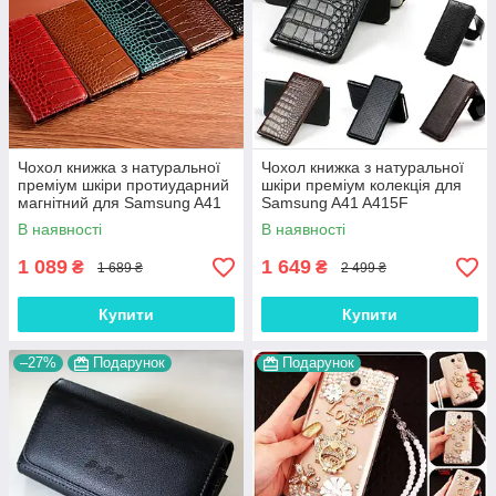
Чохол книжка з натуральної
Чохол книжка з натуральної
преміум шкіри протиударний
шкіри преміум колекція для
магнітний для Samsung A41
Samsung A41 A415F
A415F "CROCODILE"
"SIGNATURE"
В наявності
В наявності
1 089
1 649
₴
₴
1 689 ₴
2 499 ₴
Купити
Купити
–27%
Подарунок
Подарунок