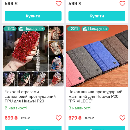
599
599
₴
₴
Купити
Купити
–18%
Подарунок
–23%
Подарунок
Чохол зі стразами
Чохол книжка протиударний
силіконовий протиударний
магнітний для Huawei P20
TPU для Huawei P20
"PRIVILEGE"
"SWAROV LUXURY"
В наявності
В наявності
699
679
₴
₴
850 ₴
879 ₴