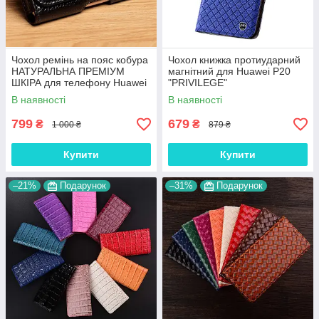
Чохол ремінь на пояс кобура
Чохол книжка протиударний
НАТУРАЛЬНА ПРЕМІУМ
магнітний для Huawei P20
ШКІРА для телефону Huawei
"PRIVILEGE"
P20 "FLOTAR"
В наявності
В наявності
799
679
₴
₴
1 000 ₴
879 ₴
Купити
Купити
–21%
Подарунок
–31%
Подарунок