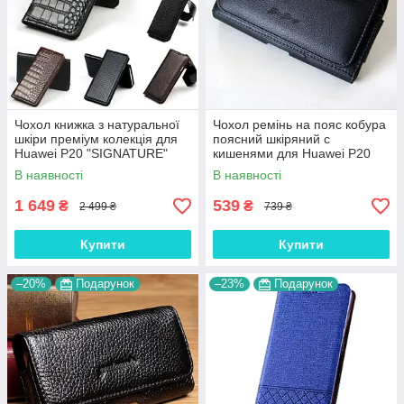
Чохол книжка з натуральної
Чохол ремінь на пояс кобура
шкіри преміум колекція для
поясний шкіряний c
Huawei P20 "SIGNATURE"
кишенями для Huawei P20
"RAMOS"
В наявності
В наявності
1 649
539
₴
₴
2 499 ₴
739 ₴
Купити
Купити
–20%
Подарунок
–23%
Подарунок