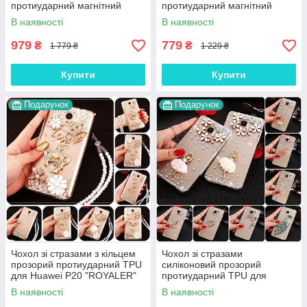
протиударний магнітний
протиударний магнітний
книжка з підставкою
книжка з підставкою "LUXOR"
В наявності
В наявності
"CROCOHEAD"
979
779
₴
₴
1 779 ₴
1 229 ₴
Купити
Купити
Подарунок
Подарунок
Чохол зі стразами з кільцем
Чохол зі стразами
прозорий протиударний TPU
силіконовий прозорий
для Huawei P20 "ROYALER"
протиударний TPU для
Huawei P20 "DIAMOND"
В наявності
В наявності