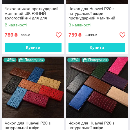
Чохол книжка протиударний
Чохол для Huawei P20 з
магнітний ШКІРЯНИЙ
натуральної шкіри
вологостійкий для для
протиударний магнітний
Huawei P20 "LUXON"
книжка з підставкою
В наявності
В наявності
"VENETTA"
789
759
₴
₴
999 ₴
1 099 ₴
Купити
Купити
–45%
Подарунок
–37%
Подарунок
Чохол для Huawei P20 з
Чохол для Huawei P20 з
натуральної шкіри
натуральної шкіри