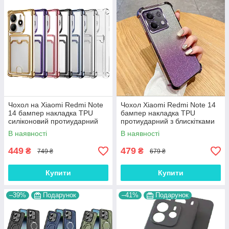
Чохол на Xiaomi Redmi Note
Чохол Xiaomi Redmi Note 14
14 бампер накладка TPU
бампер накладка TPU
силіконовий протиударний
протиударний з блискітками
оригінальний "GLAME-
шиммером "SHINE BRIGHT"
В наявності
В наявності
SHINE"
449
479
₴
₴
749 ₴
679 ₴
Купити
Купити
–39%
Подарунок
–41%
Подарунок