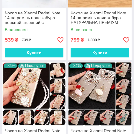
Чохол на Xiaomi Redmi Note
Чохол на Xiaomi Redmi Note
14 на ремінь пояс кобура
14 на ремінь пояс кобура
поясний шкіряний c
НАТУРАЛЬНА ПРЕМІУМ
кишенями "RAMOS"
ШКІРА "FLOTAR"
В наявності
В наявності
539
799
₴
₴
739 ₴
1 000 ₴
Купити
Купити
–34%
Подарунок
–34%
Подарунок
Чохол на Xiaomi Redmi Note
Чохол на Xiaomi Redmi Note