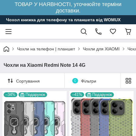
ТОВАР У НАЯВНОСТІ, уточнюйте терміни
доставки.
Чохол книжка для телефону та планшета від WOMUX
Чохли на телефон | планшет
Чохли для XIAOMI
Чох
Чохли на Xiaomi Redmi Note 14 4G
Сортування
0
Фільтри
–34%
Подарунок
–41%
Подарунок