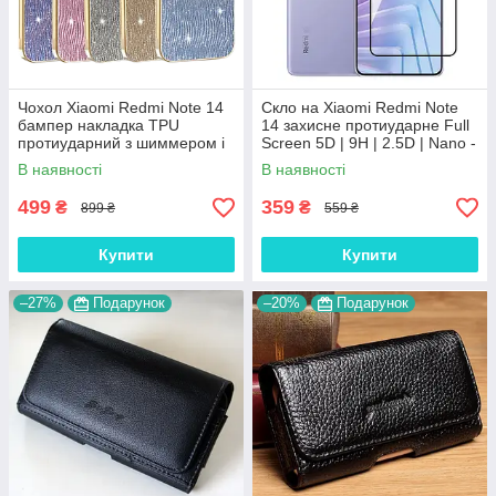
Чохол Xiaomi Redmi Note 14
Скло на Xiaomi Redmi Note
бампер накладка TPU
14 захисне протиударне Full
протиударний з шиммером і
Screen 5D | 9H | 2.5D | Nano -
блискітками "DIMOND"
покриття "HYPER"
В наявності
В наявності
499
359
₴
₴
899 ₴
559 ₴
Купити
Купити
–27%
Подарунок
–20%
Подарунок