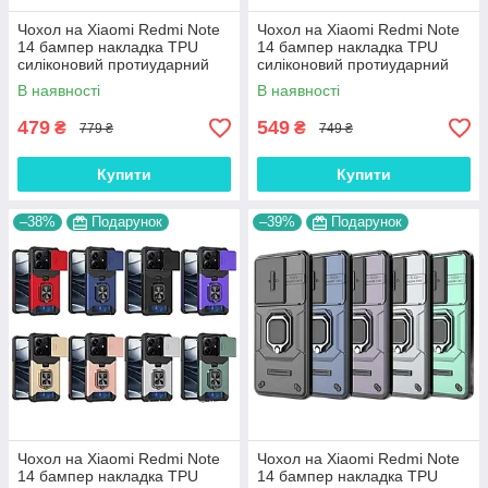
Чохол на Xiaomi Redmi Note
Чохол на Xiaomi Redmi Note
14 бампер накладка TPU
14 бампер накладка TPU
силіконовий протиударний
силіконовий протиударний
оригінальний "ROG-ARMOR"
оригінальний "LINE-ARMOR"
В наявності
В наявності
479
549
₴
₴
779 ₴
749 ₴
Купити
Купити
–38%
Подарунок
–39%
Подарунок
Чохол на Xiaomi Redmi Note
Чохол на Xiaomi Redmi Note
14 бампер накладка TPU
14 бампер накладка TPU