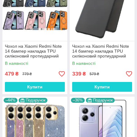
Чохол на Xiaomi Redmi Note
Чохол на Xiaomi Redmi Note
14 бампер накладка TPU
14 бампер накладка TPU
силіконовий протиударний
силіконовий протиударний
оригінальний "ROG-FORCE"
оригінальний "W-SHEILD"
В наявності
В наявності
479
339
₴
₴
779 ₴
579 ₴
Купити
Купити
–44%
Подарунок
–36%
Подарунок