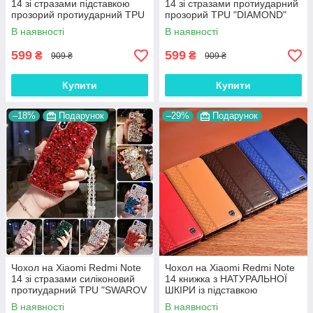
14 зі стразами підставкою
14 зі стразами протиударний
прозорий протиударний TPU
прозорий TPU "DIAMOND"
"ROYALER"
В наявності
В наявності
599
599
₴
₴
909 ₴
909 ₴
Купити
Купити
–18%
Подарунок
–29%
Подарунок
Чохол на Xiaomi Redmi Note
Чохол на Xiaomi Redmi Note
14 зі стразами силіконовий
14 книжка з НАТУРАЛЬНОЇ
протиударний TPU "SWAROV
ШКІРИ із підставкою
LUXURY"
візитницею протиударний
В наявності
В наявності
магнітний "BOTTEGA"