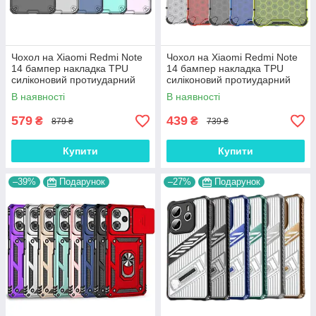
Чохол на Xiaomi Redmi Note
Чохол на Xiaomi Redmi Note
14 бампер накладка TPU
14 бампер накладка TPU
силіконовий протиударний
силіконовий протиударний
оригінальний "VANGUARD"
оригінальний "FRAGMENT "
В наявності
В наявності
579
439
₴
₴
879 ₴
739 ₴
Купити
Купити
–39%
Подарунок
–27%
Подарунок