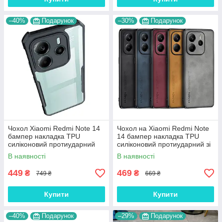
–40%
Подарунок
–30%
Подарунок
Чохол Xiaomi Redmi Note 14
Чохол на Xiaomi Redmi Note
бампер накладка TPU
14 бампер накладка TPU
силіконовий протиударний
силіконовий протиударний зі
прозорий "NEO-HYBRID"
шкіряною вставкою
В наявності
В наявності
"LEATHER"
449
469
₴
₴
749 ₴
669 ₴
Купити
Купити
–40%
Подарунок
–29%
Подарунок