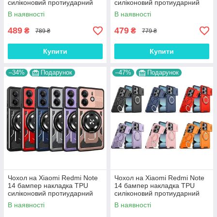
силіконовий протиударний
силіконовий протиударний
оригінальний "STABIL-
оригінальний "RONIN"
В наявності
В наявності
ARMOR"
489
479
₴
₴
789 ₴
779 ₴
Купити
Купити
–34%
Подарунок
–47%
Подарунок
Чохол на Xiaomi Redmi Note
Чохол на Xiaomi Redmi Note
14 бампер накладка TPU
14 бампер накладка TPU
силіконовий протиударний
силіконовий протиударний
оригінальний "RUGED
оригінальний "S-ARMOR"
В наявності
В наявності
ARMOR "