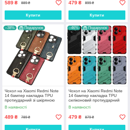
589
479
₴
₴
889 ₴
899 ₴
Купити
Купити
–38%
Подарунок
–46%
Подарунок
Чохол на Xiaomi Redmi Note
Чохол на Xiaomi Redmi Note
14 бампер накладка TPU
14 бампер накладка TPU
протиударний зі шкіряною
силіконовий протиударний
вставкою "LEATHERES"
оригінальний "STRYKER"
В наявності
В наявності
489
479
₴
₴
789 ₴
879 ₴
Купити
Купити