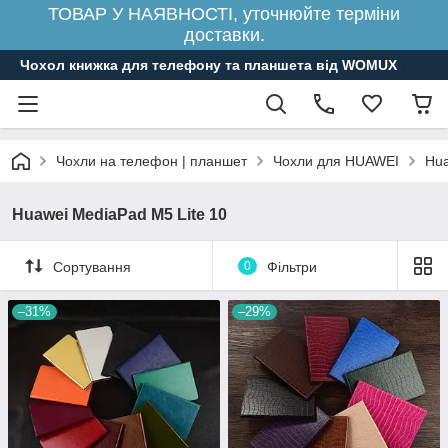
ТОВАР У НАЯВНОСТІ, уточнюйте терміни
доставки.
Чохол книжка для телефону та планшета від WOMUX
Чохли на телефон | планшет
Чохли для HUAWEI
Hua
Huawei MediaPad M5 Lite 10
Сортування
0
Фільтри
–31%
–29%