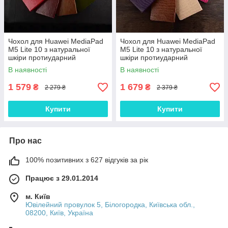
Чохол для Huawei MediaPad
Чохол для Huawei MediaPad
M5 Lite 10 з натуральної
M5 Lite 10 з натуральної
шкіри протиударний
шкіри протиударний
вологостійкий книжка з
вологостійкий книжка з
В наявності
В наявності
підставкою "GRAVITY"
підставкою "ALPINEX"
1 579
1 679
₴
₴
2 279 ₴
2 379 ₴
Купити
Купити
Про нас
100% позитивних з 627 відгуків за рік
Працює з 29.01.2014
м. Київ
Ювілейний провулок 5, Білогородка, Київська обл.,
08200, Київ, Україна