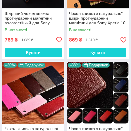
Шкіряний чохол книжка
Чохол книжка з натуральної
протиударний магнітний
шкіри протиударний
вологостійкий для Sony
магнітний для Sony Xperia 10
Xperia 10 III "GOLDAX"
III "CLASIC"
В наявності
В наявності
769
869
₴
₴
1 089 ₴
1 319 ₴
Купити
Купити
–30%
Подарунок
–38%
Подарунок
Чохол книжка з натуральної
Чохол книжка з натуральної