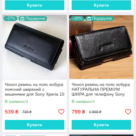
Купити
Купити
–27%
Подарунок
–20%
Подарунок
Чохол ремінь на пояс кобура
Чохол ремінь на пояс кобура
поясний шкіряний c
НАТУРАЛЬНА ПРЕМІУМ
кишенями для Sony Xperia 10
ШКІРА для телефону Sony
III "RAMOS"
Xperia 10 III "FLOTAR"
В наявності
В наявності
539
799
₴
₴
739 ₴
1 000 ₴
Купити
Купити