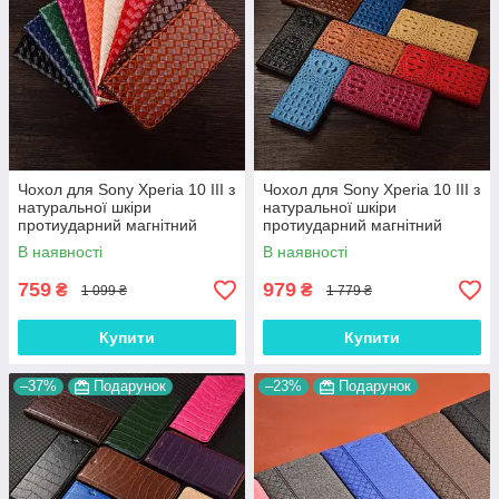
Чохол для Sony Xperia 10 III з
Чохол для Sony Xperia 10 III з
натуральної шкіри
натуральної шкіри
протиударний магнітний
протиударний магнітний
книжка з підставкою
книжка з підставкою
В наявності
В наявності
"VENETTA"
"CROCOHEAD"
759
979
₴
₴
1 099 ₴
1 779 ₴
Купити
Купити
–37%
Подарунок
–23%
Подарунок