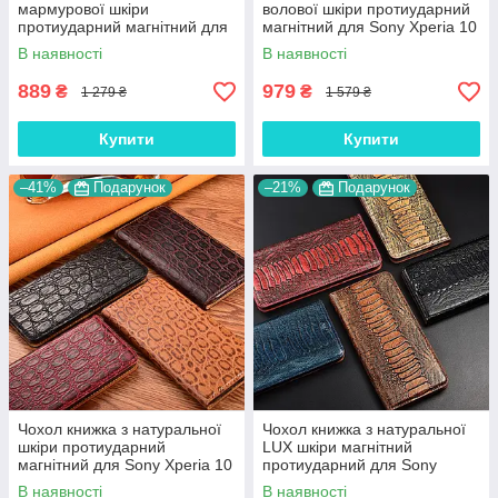
мармурової шкіри
волової шкіри протиударний
протиударний магнітний для
магнітний для Sony Xperia 10
Sony Xperia 10 III "MARBLE"
III "BULL"
В наявності
В наявності
889
979
₴
₴
1 279 ₴
1 579 ₴
Купити
Купити
–41%
Подарунок
–21%
Подарунок
Чохол книжка з натуральної
Чохол книжка з натуральної
шкіри протиударний
LUX шкіри магнітний
магнітний для Sony Xperia 10
протиударний для Sony
III "JACOSA"
Xperia 10 III "ZENUS"
В наявності
В наявності