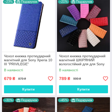
–23%
Подарунок
–21%
Подарунок
Чохол книжка протиударний
Чохол книжка протиударний
магнітний для Sony Xperia 10
магнітний ШКІРЯНИЙ
III "PRIVILEGE"
вологостійкий для для Sony
Xperia 10 III "LUXON"
В наявності
В наявності
679
789
₴
₴
879 ₴
999 ₴
Купити
Купити
–31%
Подарунок
–45%
Подарунок