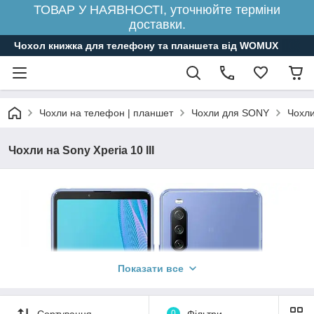
ТОВАР У НАЯВНОСТІ, уточнюйте терміни
доставки.
Чохол книжка для телефону та планшета від WOMUX
Чохли на телефон | планшет
Чохли для SONY
Чохли
Чохли на Sony Xperia 10 III
Показати все
Сортування
0
Фільтри