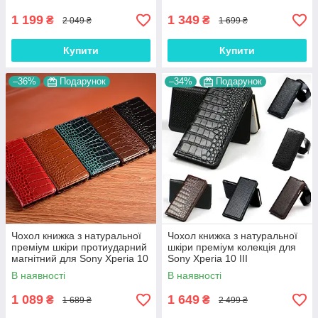
1 199
1 349
₴
₴
2 049 ₴
1 699 ₴
Купити
Купити
–36%
Подарунок
–34%
Подарунок
Чохол книжка з натуральної
Чохол книжка з натуральної
преміум шкіри протиударний
шкіри преміум колекція для
магнітний для Sony Xperia 10
Sony Xperia 10 III
III "CROCODILE"
"SIGNATURE"
В наявності
В наявності
1 089
1 649
₴
₴
1 689 ₴
2 499 ₴