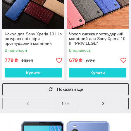
Чохол для Sony Xperia 10 III з
Чохол книжка протиударний
натуральної шкіри
магнітний для Sony Xperia 10
протиударний магнітний
III "PRIVILEGE"
книжка з підставкою "LUXOR"
В наявності
В наявності
779
679
₴
₴
1 229 ₴
879 ₴
Купити
Купити
Показати ще
1
/ 6