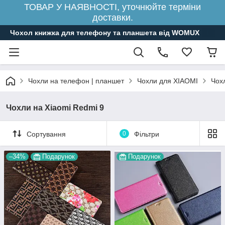
ТОВАР У НАЯВНОСТІ, уточнюйте терміни
доставки.
Чохол книжка для телефону та планшета від WOMUX
Чохли на телефон | планшет
Чохли для XIAOMI
Чох
Чохли на Xiaomi Redmi 9
Сортування
0
Фільтри
–34%
Подарунок
Подарунок