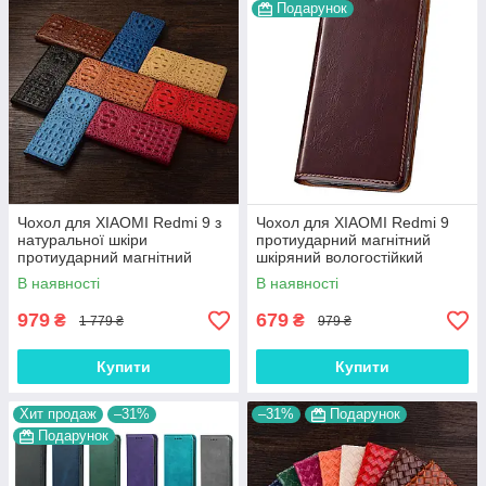
Подарунок
Чохол для XIAOMI Redmi 9 з
Чохол для XIAOMI Redmi 9
натуральної шкіри
протиударний магнітний
протиударний магнітний
шкіряний вологостійкий
книжка з підставкою
книжка з підставкою
В наявності
В наявності
"CROCOHEAD"
"VERSANO" Темно-
коричневий
979
679
₴
₴
1 779 ₴
979 ₴
Купити
Купити
Хит продаж
–31%
–31%
Подарунок
Подарунок