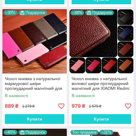
–30%
Подарунок
–38%
Подарунок
Чохол книжка з натуральної
Чохол книжка з натуральної
мармурової шкіри
волової шкіри протиударний
протиударний магнітний для
магнітний для XIAOMI Redmi
XIAOMI Redmi 9 "MARBLE"
9 "BULL"
В наявності
В наявності
889
979
₴
₴
1 279 ₴
1 579 ₴
Купити
Купити
–45%
Подарунок
Топ продажів
–31%