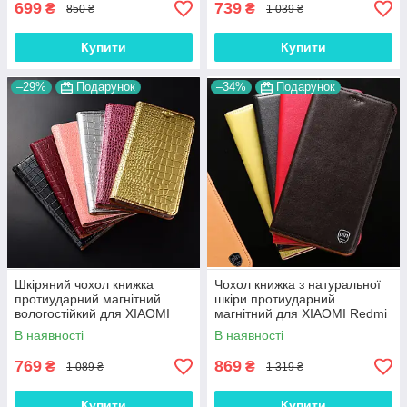
699
739
₴
₴
850 ₴
1 039 ₴
Купити
Купити
–29%
Подарунок
–34%
Подарунок
Шкіряний чохол книжка
Чохол книжка з натуральної
протиударний магнітний
шкіри протиударний
вологостійкий для XIAOMI
магнітний для XIAOMI Redmi
Redmi 9 "GOLDAX"
9 "CLASIC"
В наявності
В наявності
769
869
₴
₴
1 089 ₴
1 319 ₴
Купити
Купити