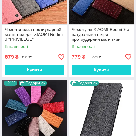
Чохол книжка протиударний
Чохол для XIAOMI Redmi 9 з
магнітний для XIAOMI Redmi
натуральної шкіри
9 "PRIVILEGE"
протиударний магнітний
книжка з підставкою "LUXOR"
В наявності
В наявності
679
779
₴
₴
879 ₴
1 229 ₴
Купити
Купити
–21%
Подарунок
Подарунок