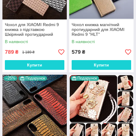
Чохол для XIAOMI Redmi 9
Чохол книжка магнітний
книжка з підставкою
протиударний для XIAOMI
Шкіряний протиударний
Redmi 9 "HLT"
магнітний вологостійкий
В наявності
В наявності
"COUTURE"
789
579
₴
₴
1 189 ₴
Купити
Купити
–25%
Подарунок
Подарунок