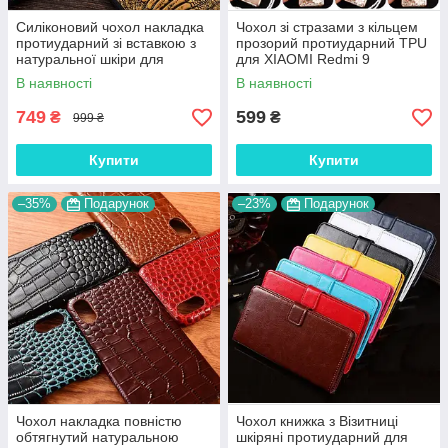
Силіконовий чохол накладка
Чохол зі стразами з кільцем
протиударний зі вставкою з
прозорий протиударний TPU
натуральної шкіри для
для XIAOMI Redmi 9
XIAOMI Redmi 9 "GENUINE"
"ROYALER"
В наявності
В наявності
749
599
₴
₴
999 ₴
Купити
Купити
–35%
Подарунок
–23%
Подарунок
Чохол накладка повністю
Чохол книжка з Візитниці
обтягнутий натуральною
шкіряні протиударний для