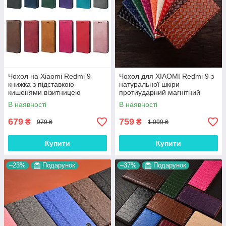
Чохол на Xiaomi Redmi 9
Чохол для XIAOMI Redmi 9 з
книжка з підставкою
натуральної шкіри
кишенями візитницею
протиударний магнітний
магнітний протиударний
книжка з підставкою
В наявності
В наявності
шкіряний "VELMAR"
"VENETTA"
679
759
₴
₴
979 ₴
1 099 ₴
Купити
Купити
–23%
Подарунок
–37%
Подарунок