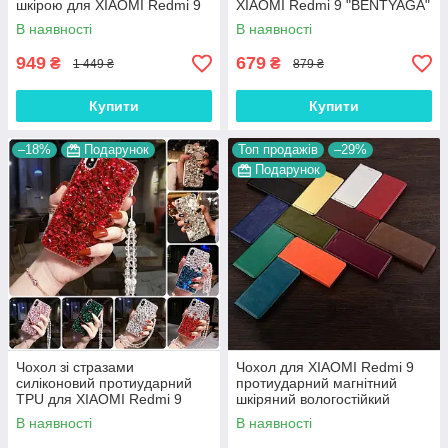
шкірою для XIAOMI Redmi 9
XIAOMI Redmi 9 "BENTYAGA"
"SIGNATURE"
В наявності
В наявності
949
679
₴
₴
1 449 ₴
879 ₴
Купити
Купити
–18%
Подарунок
Топ продажів
–29%
Подарунок
Чохол зі стразами
Чохол для XIAOMI Redmi 9
силіконовий протиударний
протиударний магнітний
TPU для XIAOMI Redmi 9
шкіряний вологостійкий
"SWAROV LUXURY"
книжка з підставкою
В наявності
В наявності
"VERSANO"