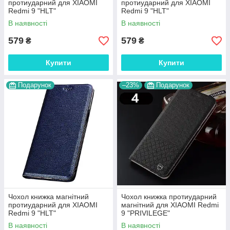
протиударний для XIAOMI
протиударний для XIAOMI
Redmi 9 "HLT"
Redmi 9 "HLT"
В наявності
В наявності
579
579
₴
₴
Купити
Купити
Подарунок
–23%
Подарунок
Чохол книжка магнітний
Чохол книжка протиударний
протиударний для XIAOMI
магнітний для XIAOMI Redmi
Redmi 9 "HLT"
9 "PRIVILEGE"
В наявності
В наявності