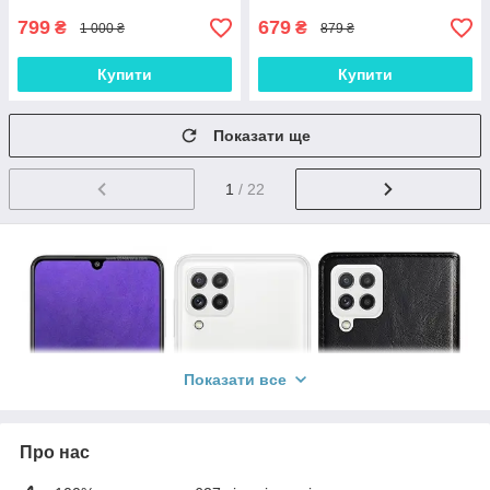
799
679
₴
₴
1 000 ₴
879 ₴
Купити
Купити
Показати ще
1
/ 22
Показати все
Про нас