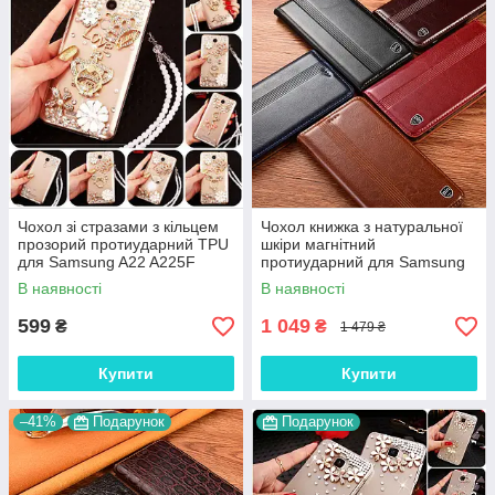
Чохол зі стразами з кільцем
Чохол книжка з натуральної
прозорий протиударний TPU
шкіри магнітний
для Samsung A22 A225F
протиударний для Samsung
"ROYALER"
A22 A225F "ITALIAN"
В наявності
В наявності
599
1 049
₴
₴
1 479 ₴
Купити
Купити
–41%
Подарунок
Подарунок