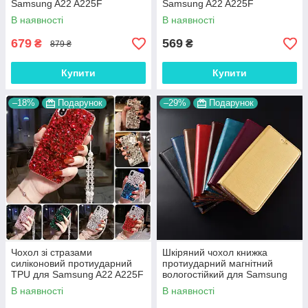
Samsung A22 A225F
Samsung A22 A225F
"BENTYAGA"
"WOODER"
В наявності
В наявності
679
569
₴
₴
879 ₴
Купити
Купити
–18%
Подарунок
–29%
Подарунок
Чохол зі стразами
Шкіряний чохол книжка
силіконовий протиударний
протиударний магнітний
TPU для Samsung A22 A225F
вологостійкий для Samsung
"SWAROV LUXURY"
A22 A225F "VERSANO"
В наявності
В наявності