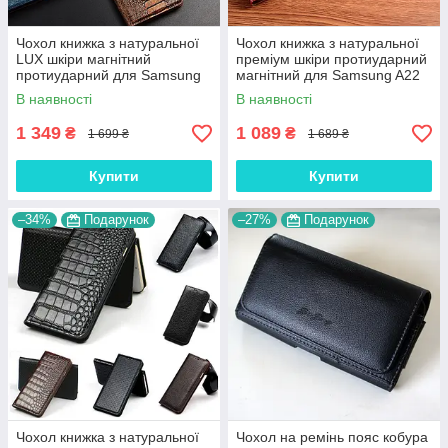
Чохол книжка з натуральної
Чохол книжка з натуральної
LUX шкіри магнітний
преміум шкіри протиударний
протиударний для Samsung
магнітний для Samsung A22
A22 A225F "ZENUS"
A225F "CROCODILE"
В наявності
В наявності
1 349
1 089
₴
₴
1 699 ₴
1 689 ₴
Купити
Купити
–34%
Подарунок
–27%
Подарунок
Чохол книжка з натуральної
Чохол на ремінь пояс кобура