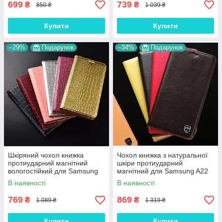
699
739
₴
₴
850 ₴
1 039 ₴
Купити
Купити
–29%
Подарунок
–34%
Подарунок
Шкіряний чохол книжка
Чохол книжка з натуральної
протиударний магнітний
шкіри протиударний
вологостійкий для Samsung
магнітний для Samsung A22
A22 A225F "GOLDAX"
A225F "CLASIC"
В наявності
В наявності
769
869
₴
₴
1 089 ₴
1 319 ₴
Купити
Купити