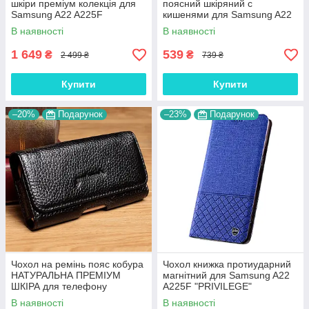
шкіри преміум колекція для
поясний шкіряний c
Samsung A22 A225F
кишенями для Samsung A22
"SIGNATURE"
A225F "RAMOS"
В наявності
В наявності
1 649
539
₴
₴
2 499 ₴
739 ₴
Купити
Купити
–20%
Подарунок
–23%
Подарунок
Чохол на ремінь пояс кобура
Чохол книжка протиударний
НАТУРАЛЬНА ПРЕМІУМ
магнітний для Samsung A22
ШКІРА для телефону
A225F "PRIVILEGE"
Samsung A22 A225F
В наявності
В наявності
"FLOTAR"