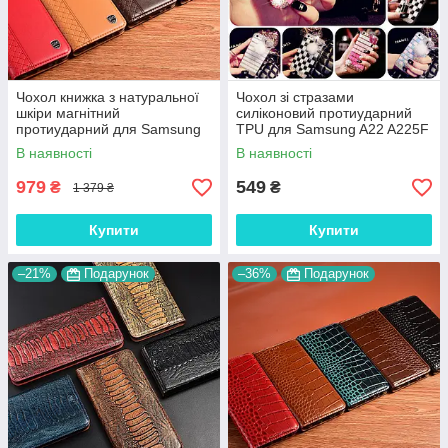
Чохол книжка з натуральної
Чохол зі стразами
шкіри магнітний
силіконовий протиударний
протиударний для Samsung
TPU для Samsung A22 A225F
A22 A225F "BOTTEGA"
"WALL STAR"
В наявності
В наявності
979
549
₴
₴
1 379 ₴
Купити
Купити
–21%
Подарунок
–36%
Подарунок