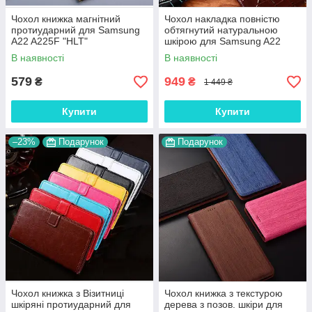
Чохол книжка магнітний
Чохол накладка повністю
протиударний для Samsung
обтягнутий натуральною
A22 A225F "HLT"
шкірою для Samsung A22
A225F "SIGNATURE"
В наявності
В наявності
579
949
₴
₴
1 449 ₴
Купити
Купити
–23%
Подарунок
Подарунок
Чохол книжка з Візитниці
Чохол книжка з текстурою
шкіряні протиударний для
дерева з позов. шкіри для