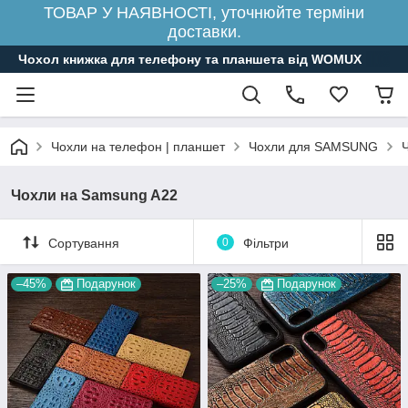
ТОВАР У НАЯВНОСТІ, уточнюйте терміни
доставки.
Чохол книжка для телефону та планшета від WOMUX
Чохли на телефон | планшет
Чохли для SAMSUNG
Чохли на Samsung A22
Сортування
0
Фільтри
–45%
Подарунок
–25%
Подарунок