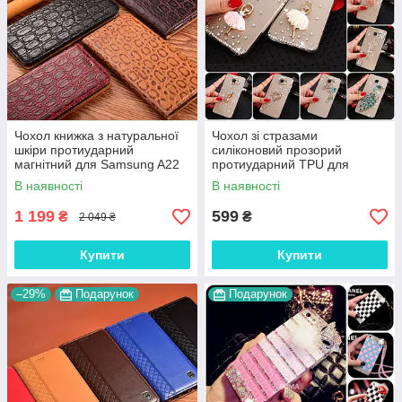
Чохол книжка з натуральної
Чохол зі стразами
шкіри протиударний
силіконовий прозорий
магнітний для Samsung A22
протиударний TPU для
A225F "JACOSA"
Samsung A22 A225F
В наявності
В наявності
"DIAMOND"
1 199
599
₴
₴
2 049 ₴
Купити
Купити
–29%
Подарунок
Подарунок