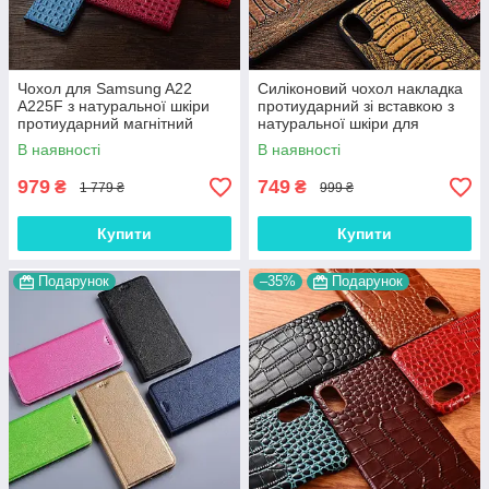
Чохол для Samsung A22
Силіконовий чохол накладка
A225F з натуральної шкіри
протиударний зі вставкою з
протиударний магнітний
натуральної шкіри для
книжка з підставкою
Samsung A22 A225F
В наявності
В наявності
"CROCOHEAD"
"GENUINE"
979
749
₴
₴
1 779 ₴
999 ₴
Купити
Купити
Подарунок
–35%
Подарунок