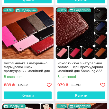
–30%
Подарунок
–38%
Подарунок
Чохол книжка з натуральної
Чохол книжка з натуральної
мармурової шкіри
волової шкіри протиударний
протиударний магнітний для
магнітний для Samsung A22
Samsung A22 A225F
A225F "BULL"
В наявності
В наявності
"MARBLE"
889
979
₴
₴
1 279 ₴
1 579 ₴
Купити
Купити
Подарунок
–29%
Подарунок