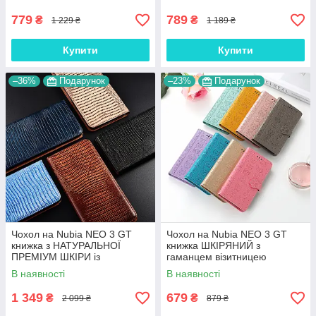
магнітний "LUXOR"
"COUTURE"
779
789
₴
₴
1 229 ₴
1 189 ₴
Купити
Купити
–36%
Подарунок
–23%
Подарунок
Чохол на Nubia NEO 3 GT
Чохол на Nubia NEO 3 GT
книжка з НАТУРАЛЬНОЇ
книжка ШКІРЯНИЙ з
ПРЕМІУМ ШКІРИ із
гаманцем візитницею
підставкою протиударний
ремінцем підставкою
В наявності
В наявності
магнітний "VARAN"
протиударний "CAT & DOG "
1 349
679
₴
₴
2 099 ₴
879 ₴