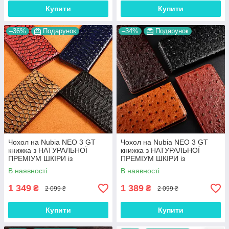
Купити
Купити
–36%
Подарунок
–34%
Подарунок
Чохол на Nubia NEO 3 GT
Чохол на Nubia NEO 3 GT
книжка з НАТУРАЛЬНОЇ
книжка з НАТУРАЛЬНОЇ
ПРЕМІУМ ШКІРИ із
ПРЕМІУМ ШКІРИ із
підставкою протиударний
підставкою протиударний
В наявності
В наявності
магнітний "PYTHON"
магнітний "OSTRICH"
1 349
1 389
₴
₴
2 099 ₴
2 099 ₴
Купити
Купити