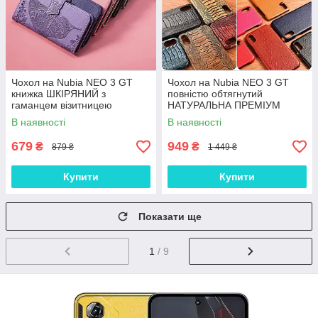
Чохол на Nubia NEO 3 GT
Чохол на Nubia NEO 3 GT
книжка ШКІРЯНИЙ з
повністю обтягнутий
гаманцем візитницею
НАТУРАЛЬНА ПРЕМІУМ
ремінцем підставкою
ШКІРА накладка бампер
В наявності
В наявності
протиударний "BUTTERFLY"
"SIGNATURE"
679
949
₴
₴
879 ₴
1 449 ₴
Купити
Купити
Показати ще
1
/ 9