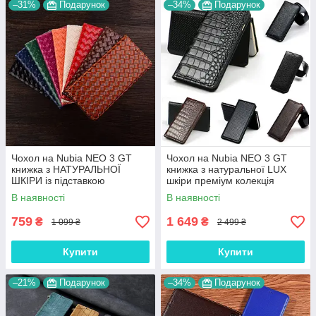
–31%
Подарунок
–34%
Подарунок
Чохол на Nubia NEO 3 GT
Чохол на Nubia NEO 3 GT
книжка з НАТУРАЛЬНОЇ
книжка з натуральної LUX
ШКІРИ із підставкою
шкіри преміум колекція
візитницею протиударний
"SIGNATURE"
В наявності
В наявності
магнітний "VENETTA"
759
1 649
₴
₴
1 099 ₴
2 499 ₴
Купити
Купити
–21%
Подарунок
–34%
Подарунок