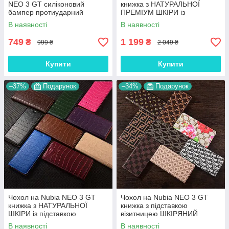
NEO 3 GT силіконовий
книжка з НАТУРАЛЬНОЇ
бампер протиударний
ПРЕМІУМ ШКІРИ із
накладка (вкажіть модель)
підставкою протиударний
В наявності
В наявності
"GENUINE"
магнітний "JACOSA"
749
1 199
₴
₴
999 ₴
2 049 ₴
Купити
Купити
–37%
Подарунок
–34%
Подарунок
Чохол на Nubia NEO 3 GT
Чохол на Nubia NEO 3 GT
книжка з НАТУРАЛЬНОЇ
книжка з підставкою
ШКІРИ із підставкою
візитницею ШКІРЯНИЙ
візитницею протиударний
протиударний магнітний
В наявності
В наявності