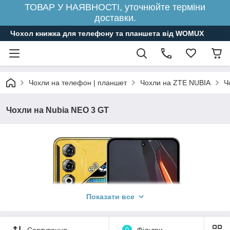
ТОВАР У НАЯВНОСТІ, уточнюйте терміни
доставки.
Чохол книжка для телефону та планшета від WOMUX
Чохли на телефон | планшет
Чохли на ZTE NUBIA
Ч
Чохли на Nubia NEO 3 GT
Показати все
Сортування
0
Фільтри