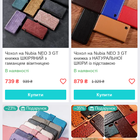
Чохол на Nubia NEO 3 GT
Чохол на Nubia NEO 3 GT
книжка ШКІРЯНИЙ з
книжка з НАТУРАЛЬНОЇ
гаманцем візитницею
ШКІРИ із підставкою
ремінцем підставкою
візитницею протиударний
В наявності
В наявності
протиударний "LINERO"
магнітний"CLASIC"
739
879
₴
₴
939 ₴
1 329 ₴
Купити
Купити
–23%
Подарунок
–35%
Подарунок