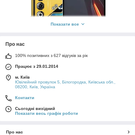
Показати все
Про нас
100% позитивних з 627 відгуків за рік
Працює з 29.01.2014
м. Київ
Ювілейний провулок 5, Білогородка, Київська обл.,
08200, Київ, Україна
Контакти
Сьогодні вихідний
Показати весь графік роботи
ZTE Nubia NEO 3 GT відразу вразив мене своїм яскравим
екраном та потужним процесором, але я швидко усвідомив,
що без захисту його стильний корпус не збереже свого
Про нас
вигляду. Цей смартфон оснащений IPS LCD-дисплеєм з