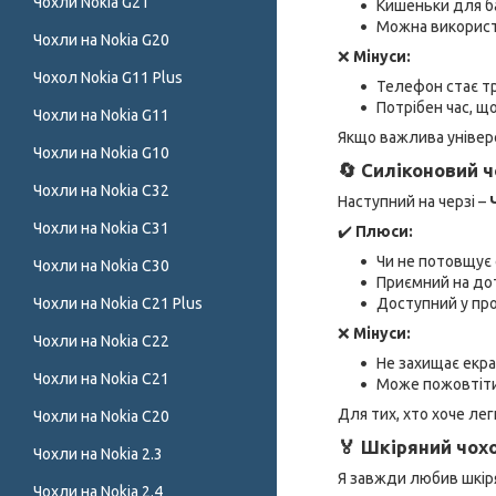
Чохли Nokia G21
Кишеньки для ба
Можна використ
Чохли на Nokia G20
❌
Мінуси:
Чохол Nokia G11 Plus
Телефон стає т
Потрібен час, щ
Чохли на Nokia G11
Якщо важлива універс
Чохли на Nokia G10
🔄 Силіконовий ч
Чохли на Nokia C32
Наступний на черзі –
Чохли на Nokia C31
✔️
Плюси:
Чи не потовщує
Чохли на Nokia C30
Приємний на дот
Чохли на Nokia C21 Plus
Доступний у про
❌
Мінуси:
Чохли на Nokia C22
Не захищає екра
Чохли на Nokia C21
Може пожовтіти
Для тих, хто хоче лег
Чохли на Nokia C20
🏅 Шкіряний чохо
Чохли на Nokia 2.3
Я завжди любив шкіря
Чохли на Nokia 2.4