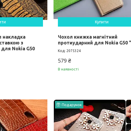
ити
Купити
л накладка
Чохол книжка магнітний
ставкою з
протиударний для Nokia G50 
 для Nokia G50
2075324
579 ₴
В наявності
Подарунок