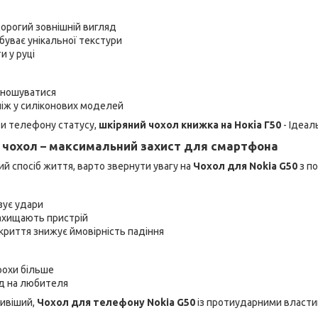
орогий зовнішній вигляд
буває унікальної текстури
 у руці
ношуватися
ніж у силіконових моделей
и телефону статусу,
шкіряний чохол книжка на Нокіа Г50
- Ідеал
 чохол – максимальний захист для смартфона
ий спосіб життя, варто звернути увагу на
Чохол для Nokia G50
з п
зує удари
захищають пристрій
криття знижує ймовірність падіння
рохи більше
яд на любителя
ивіший,
Чохол для телефону Nokia G50
із протиударними власти