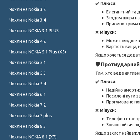
✔️
Плюси:
Чохли на Nokia 3.2
Елегантний та д
Згодом шкіра на
Чохли на Nokia 3.4
Приємно тримати
Чохли на NOKIA 3.1 PLUS
❌
Мінуси:
Може швидше з
Чохли на Nokia 4.2
Вартість вища, 
Чохли на NOKIA 5.1 Plus (X5)
Якщо хочеться додат
Чохли на Nokia 5.1
🛡 Протиударний
Чохли на Nokia 5.3
Тим, хто веде активн
✔️
Плюси:
Чохли на Nokia 5.4
Надійно аморти
Чохли на Nokia 6.1
Посилені кути 
Прогумоване по
Чохли на Nokia 7.2
❌
Мінуси:
Чохли на Nokia 7 plus
Телефон стає т
Зовнішній вигл
Чохли на Nokia 8.3
Якщо захист найважл
Чохли на NOKIA 8.1 (X7)