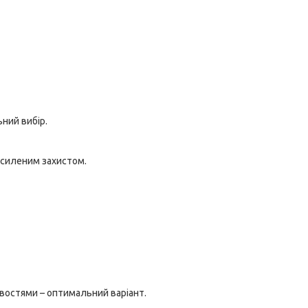
ьний вибір.
осиленим захистом.
востями – оптимальний варіант.