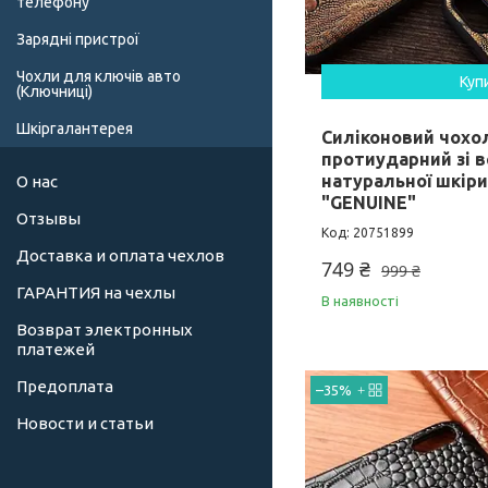
телефону
Зарядні пристрої
Чохли для ключів авто
Куп
(Ключниці)
Шкіргалантерея
Силіконовий чохо
протиударний зі в
натуральної шкіри
О нас
"GENUINE"
Отзывы
20751899
Доставка и оплата чехлов
749 ₴
999 ₴
ГАРАНТИЯ на чехлы
В наявності
Возврат электронных
платежей
Предоплата
–35%
Новости и статьи