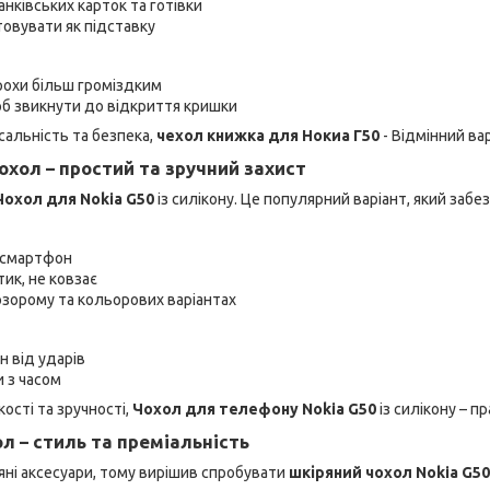
нківських карток та готівки
овувати як підставку
рохи більш громіздким
об звикнути до відкриття кришки
альність та безпека,
чехол книжка для Нокиа Г50
- Відмінний вар
охол – простий та зручний захист
Чохол для Nokia G50
із силікону. Це популярний варіант, який забе
 смартфон
ик, не ковзає
зорому та кольорових варіантах
н від ударів
 з часом
кості та зручності,
Чохол для телефону Nokia G50
із силікону – п
л – стиль та преміальність
ні аксесуари, тому вирішив спробувати
шкіряний чохол Nokia G50