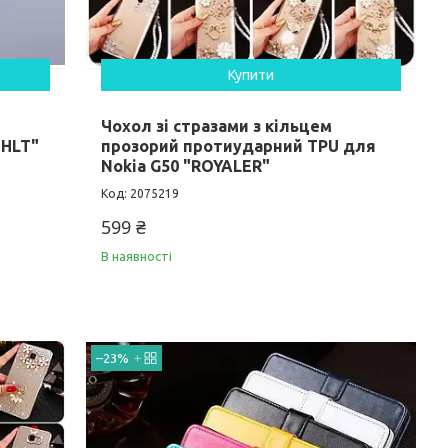
Купити
Чохол зі стразами з кільцем
"HLT"
прозорий протиударний TPU для
Nokia G50 "ROYALER"
2075219
599 ₴
В наявності
–23%