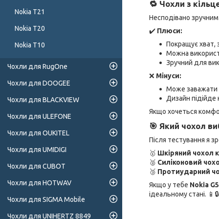
🔁 Чохли з кіль
Nokia T21
Несподівано зручним
Nokia T20
✔️
Плюси:
Покращує хват, 
Nokia T10
Можна використ
Зручний для ви
Чохли для RugOne
❌
Мінуси:
Чохли для DOOGEE
Може заважати п
Дизайн підійде 
Чохли для BLACKVIEW
Якщо хочеться комфо
Чохли для ULEFONE
🎯 Який чохол в
Чохли для OUKITEL
Після тестування я з
Чохли для UMIDIGI
🥇
Шкіряний чохол к
🥈
Силіконовий чох
Чохли для CUBOT
🥉
Протиударний ч
Чохли для HOTWAV
Якщо у тебе
Nokia G
ідеальному стані. 📱🔒
Чохли для SIGMA Mobile
Чохли для UNIHERTZ 8849