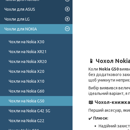
Чохли для ASUS
Чохли для LG
Чохли для NOKIA
Чохли на Nokia X30
Чохли на Nokia XR21
📱 Чохол Nokia
Чохли на Nokia XR20
Коли
Nokia G50
вияви
Чохли на Nokia X20
без додаткового захи
щоб уникнути неприє
Чохли на Nokia X10
Вибір виявився вели
Чохли на Nokia G60
ідеальний варіант, я
Чохли на Nokia G50
📖 Чохол-книжка
Перший аксесуар, яки
Чохли на Nokia G42 5G
✔️
Плюси:
Чохли на Nokia G22
Надійний захист