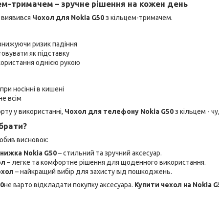
цем-тримачем – зручне рішення на кожен день
 виявився
Чохол для Nokia G50
з кільцем-тримачем.
знижуючи ризик падіння
овувати як підставку
користання однією рукою
ри носінні в кишені
не всім
рту у використанні,
Чохол для телефону Nokia G50
з кільцем - ч
ибрати?
робив висновок:
нижка Nokia G50
– стильний та зручний аксесуар.
ол
– легке та комфортне рішення для щоденного використання.
охол
– найкращий вибір для захисту від пошкоджень.
50
не варто відкладати покупку аксесуара.
Купити чехол на Nokia G