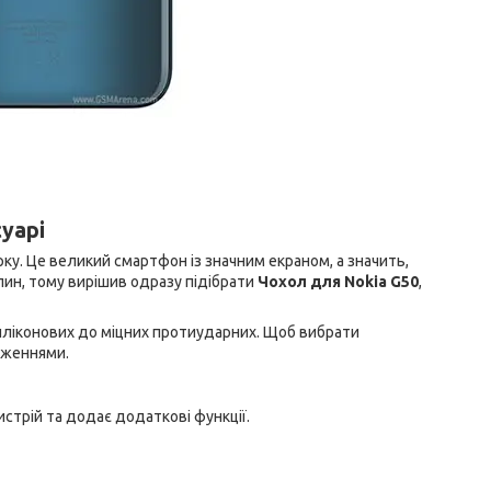
суарі
ірку. Це великий смартфон із значним екраном, а значить,
пин, тому вирішив одразу підібрати
Чохол для Nokia G50
,
силіконових до міцних протиударних. Щоб вибрати
аженнями.
ристрій та додає додаткові функції.