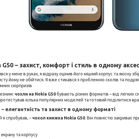
 G50 – захист, комфорт і стиль в одному аксе
вся у мене в руках, я відразу оцінив його міцний корпус та якісну зб
сту йому не обійтися. Я вже стикався з проблемою сколів та подря
мних сюрпризів
чезним:
чохли на Nokia G50
бувають різних форматів – від легких 
 протестував кілька популярних моделей та готовий поділитися вр
 – елегантність та захист в одному форматі
й я спробував, –
чохол книжка Nokia G50
. Він повністю закриває п
 екрану та корпусу