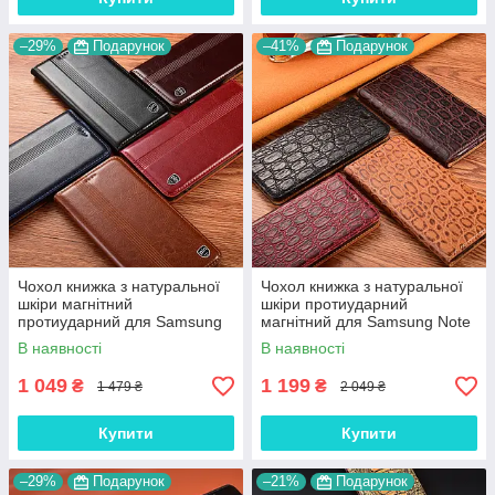
–29%
Подарунок
–41%
Подарунок
Чохол книжка з натуральної
Чохол книжка з натуральної
шкіри магнітний
шкіри протиударний
протиударний для Samsung
магнітний для Samsung Note
Note 9 N960 "ITALIAN"
9 N960 "JACOSA"
В наявності
В наявності
1 049
1 199
₴
₴
1 479 ₴
2 049 ₴
Купити
Купити
–29%
Подарунок
–21%
Подарунок