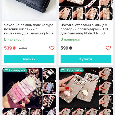
Чохол на ремінь пояс кобура
Чохол зі стразами з кільцем
поясний шкіряний c
прозорий протиударний TPU
кишенями для Samsung Note
для Samsung Note 9 N960
9 N960 "RAMOS"
"ROYALER"
В наявності
В наявності
539
599
₴
₴
739 ₴
Купити
Купити
Подарунок
Подарунок