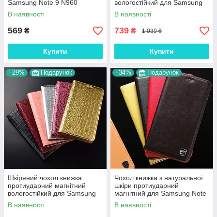
Samsung Note 9 N960
вологостійкий для Samsung
"WOODER"
Note 9 N960 "VERSANO"
В наявності
В наявності
569
739
₴
₴
1 039 ₴
Купити
Купити
–29%
Подарунок
–34%
Подарунок
Шкіряний чохол книжка
Чохол книжка з натуральної
протиударний магнітний
шкіри протиударний
вологостійкий для Samsung
магнітний для Samsung Note
Note 9 N960 "GOLDAX"
9 N960 "CLASIC"
В наявності
В наявності