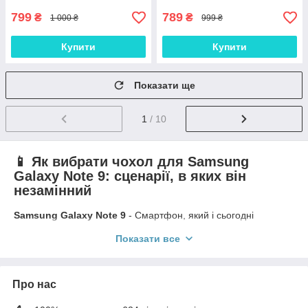
799
789
₴
₴
1 000 ₴
999 ₴
Купити
Купити
Показати ще
1
/ 10
📱 Як вибрати чохол для Samsung
Galaxy Note 9: сценарії, в яких він
незамінний
Samsung Galaxy Note 9
- Смартфон, який і сьогодні
залишається актуальним.
Показати все
Великий екран, зручний стілус та преміальний корпус
роблять його універсальним помічником.
Але саме поєднання скла та габаритів потребує продуманого
захисту.
Про нас
Ось п'ять сценаріїв, у яких чохол не просто бажаний, а
обов'язковий.