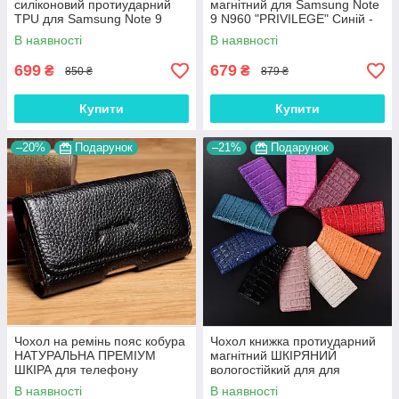
силіконовий протиударний
магнітний для Samsung Note
TPU для Samsung Note 9
9 N960 "PRIVILEGE" Синій -
N960 "SWAROV LUXURY"
№1
В наявності
В наявності
699
679
₴
₴
850 ₴
879 ₴
Купити
Купити
–20%
Подарунок
–21%
Подарунок
Чохол на ремінь пояс кобура
Чохол книжка протиударний
НАТУРАЛЬНА ПРЕМІУМ
магнітний ШКІРЯНИЙ
ШКІРА для телефону
вологостійкий для для
Samsung Note 9 N960
Samsung Note 9 N960
В наявності
В наявності
"FLOTAR"
"LUXON"