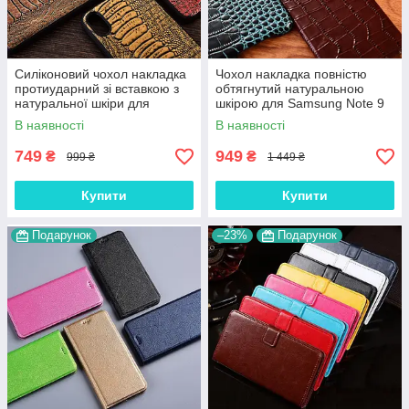
Силіконовий чохол накладка
Чохол накладка повністю
протиударний зі вставкою з
обтягнутий натуральною
натуральної шкіри для
шкірою для Samsung Note 9
Samsung Note 9 N960
N960 "SIGNATURE"
В наявності
В наявності
"GENUINE"
749
949
₴
₴
999 ₴
1 449 ₴
Купити
Купити
Подарунок
–23%
Подарунок