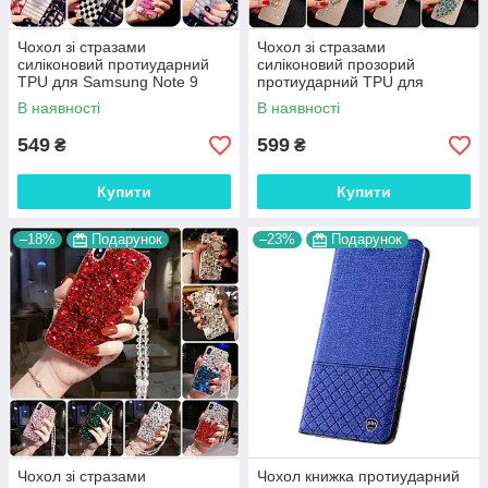
Чохол зі стразами
Чохол зі стразами
силіконовий протиударний
силіконовий прозорий
TPU для Samsung Note 9
протиударний TPU для
N960 "WALL STAR"
Samsung Note 9 N960
В наявності
В наявності
"DIAMOND"
549
599
₴
₴
Купити
Купити
–18%
Подарунок
–23%
Подарунок
Чохол зі стразами
Чохол книжка протиударний