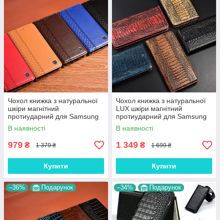
Чохол книжка з натуральної
Чохол книжка з натуральної
шкіри магнітний
LUX шкіри магнітний
протиударний для Samsung
протиударний для Samsung
Note 9 N960 "BOTTEGA"
Note 9 N960 "ZENUS"
В наявності
В наявності
979
1 349
₴
₴
1 379 ₴
1 699 ₴
Купити
Купити
–36%
Подарунок
–34%
Подарунок