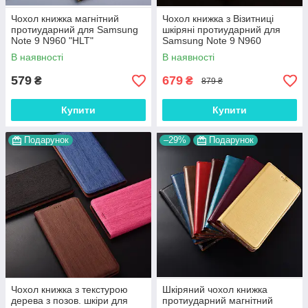
Чохол книжка магнітний
Чохол книжка з Візитниці
протиударний для Samsung
шкіряні протиударний для
Note 9 N960 "HLT"
Samsung Note 9 N960
"BENTYAGA"
В наявності
В наявності
579
679
₴
₴
879 ₴
Купити
Купити
Подарунок
–29%
Подарунок
Чохол книжка з текстурою
Шкіряний чохол книжка
дерева з позов. шкіри для
протиударний магнітний