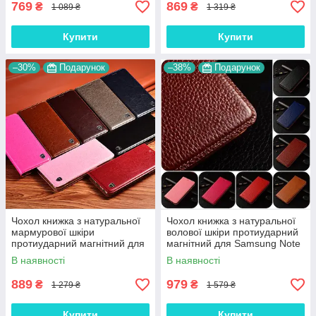
769
869
₴
₴
1 089 ₴
1 319 ₴
Купити
Купити
–30%
Подарунок
–38%
Подарунок
Чохол книжка з натуральної
Чохол книжка з натуральної
мармурової шкіри
волової шкіри протиударний
протиударний магнітний для
магнітний для Samsung Note
Samsung Note 9 N960
9 N960 "BULL"
В наявності
В наявності
"MARBLE"
889
979
₴
₴
1 279 ₴
1 579 ₴
Купити
Купити