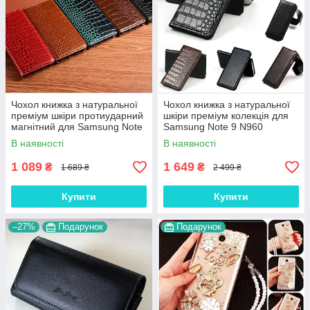
Чохол книжка з натуральної
Чохол книжка з натуральної
преміум шкіри протиударний
шкіри преміум колекція для
магнітний для Samsung Note
Samsung Note 9 N960
9 N960 "CROCODILE"
"SIGNATURE"
В наявності
В наявності
1 089
1 649
₴
₴
1 689 ₴
2 499 ₴
Купити
Купити
–27%
Подарунок
Подарунок