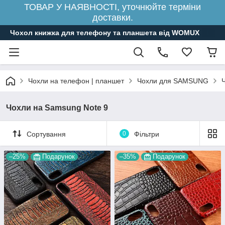
ТОВАР У НАЯВНОСТІ, уточнюйте терміни
доставки.
Чохол книжка для телефону та планшета від WOMUX
Чохли на телефон | планшет
Чохли для SAMSUNG
Чохли на Samsung Note 9
Сортування
0
Фільтри
–25%
Подарунок
–35%
Подарунок