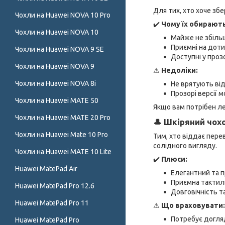
Для тих, хто хоче зб
Чохли на Huawei NOVA 10 Pro
✔️
Чому їх обирають
Чохли на Huawei NOVA 10
Майже не збіль
Приємні на доти
Чохли на Huawei NOVA 9 SE
Доступні у проз
Чохли на Huawei NOVA 9
⚠
Недоліки:
Чохли на Huawei NOVA 8i
Не врятують від
Прозорі версії 
Чохли на Huawei MATE 50
Якщо вам потрібен ле
Чохли на Huawei MATE 20 Pro
🎩 Шкіряний чохо
Чохли на Huawei Mate 10 Pro
Тим, хто віддає пере
солідного вигляду.
Чохли на Huawei MATE 10 Lite
✔️
Плюси:
Huawei MatePad Air
Елегантний та п
Приємна тактил
Huawei MatePad Pro 12.6
Довговічність та
Huawei MatePad Pro 11
⚠
Що враховувати:
Потребує догля
Huawei MatePad Pro