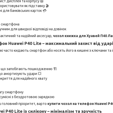
ист дисплея та корпусу 📖
ристовувати як підставку 🎬
і для банківських карток 💳
р смартфона
чним для швидкої відповіді на дзвінок
актичний та надійний аксесуар,
чохол книжка для Хуавей П40 Л
фон Huawei P40 Lite – максимальний захист від удар
 які часто кидають смартфон або носять його в кишені з ключами т
и, що запобігають пошкодженню 🏗
що амортизують удари 💥
криття для надійного хвату
агу смартфону
сумісні з бездротовою зарядкою
ш головний пріоритет, варто
купити чохол на телефон Huawei P40
i P40 Lite із силікону – мінімалізм та зручність