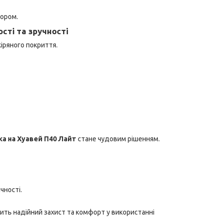
ором.
сті та зручності
іряного покриття.
а на Хуавей П40 Лайт
стане чудовим рішенням.
чності.
чить надійний захист та комфорт у використанні