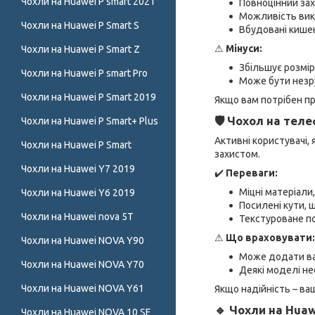
Чохли на Huawei P smart 2021
Повноцінний зах
Можливість вико
Чохли на Huawei P Smart S
Вбудовані кишен
⚠
Мінуси:
Чохли на Huawei P Smart Z
Збільшує розмі
Чохли на Huawei P smart Pro
Може бути незру
Чохли на Huawei P Smart 2019
Якщо вам потрібен пр
🛡 Чохол на теле
Чохли на Huawei P Smart+ Plus
Активні користувачі,
Чохли на Huawei P Smart
захистом.
Чохли на Huawei Y7 2019
✔️
Переваги:
Міцні матеріал
Чохли на Huawei Y6 2019
Посилені кути, 
Чохли на Huawei nova 5T
Текстуроване по
⚠
Що враховувати:
Чохли на Huawei NOVA Y90
Може додати в
Чохли на Huawei NOVA Y70
Деякі моделі не
Чохли на Huawei NOVA Y61
Якщо надійність – ва
🔹 Чохли на Huawe
Чохли на Huawei NOVA 10 SE