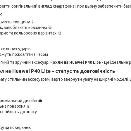
ерегти оригінальний вигляд смартфона і при цьому забезпечити базо
:
шують товщину 📱
к, запобігають ковзанню 💡
орих та кольорових варіантах 🎨
 сильних ударів
можуть пожовтіти з часом
гкий та зручний аксесуар,
чохли на Huawei P40 Lite
- Це ідеальне 
л на Huawei P40 Lite – статус та довговічність
вагу стильним аксесуарам, варто звернути увагу на шкіряні моделі
реміальний дизайн 💼
ьна поверхня 📱
 стійкість до зносу
ду за поверхнею