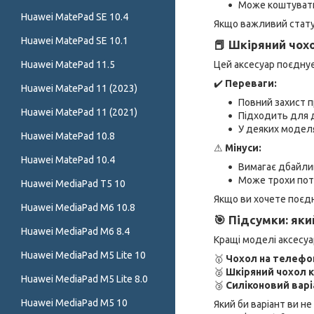
Може коштувати
Huawei MatePad SE 10.4
Якщо важливий статус
Huawei MatePad SE 10.1
📕 Шкіряний чох
Huawei MatePad 11.5
Цей аксесуар поєднує
✔️
Переваги:
Huawei MatePad 11 (2023)
Повний захист пр
Huawei MatePad 11 (2021)
Підходить для 
У деяких моделя
Huawei MatePad 10.8
⚠
Мінуси:
Huawei MatePad 10.4
Вимагає дбайли
Може трохи по
Huawei MediaPad T5 10
Якщо ви хочете поєд
Huawei MediaPad M6 10.8
🎯 Підсумки: яки
Huawei MediaPad M6 8.4
Кращі моделі аксесуа
Huawei MediaPad M5 Lite 10
🥇
Чохол на телефон
🥈
Шкіряний чохол к
Huawei MediaPad M5 Lite 8.0
🥉
Силіконовий варі
Huawei MediaPad M5 10
Який би варіант ви не