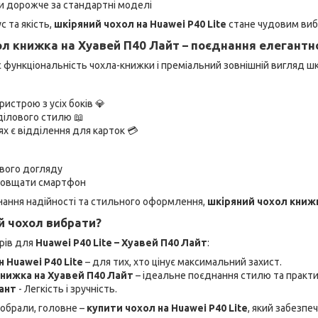
 дорожче за стандартні моделі
 та якість,
шкіряний чохол на Huawei P40 Lite
стане чудовим виб
ол книжка на Хуавей П40 Лайт – поєднання елегантно
 функціональність чохла-книжки і преміальний зовнішній вигляд шк
истрою з усіх боків 💎
ділового стилю 📖
х є відділення для карток 💳
вого догляду
товщати смартфон
нання надійності та стильного оформлення,
шкіряний чохол книжк
й чохол вибрати?
рів для
Huawei P40 Lite – Хуавей П40 Лайт
:
 Huawei P40 Lite
– для тих, хто цінує максимальний захист.
нижка на Хуавей П40 Лайт
– ідеальне поєднання стилю та практи
ант
- Легкість і зручність.
 обрали, головне –
купити чохол на Huawei P40 Lite
, який забезпе