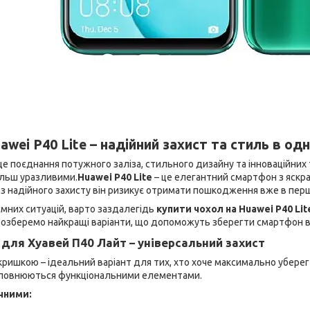
awei P40 Lite – надійний захист та стиль в од
це поєднання потужного заліза, стильного дизайну та інноваційних
ільш уразливими.
Huawei P40 Lite
– це елегантний смартфон з яскр
з надійного захисту він ризикує отримати пошкодження вже в перш
мних ситуацій, варто заздалегідь
купити чохол на Huawei P40 Lit
Розберемо найкращі варіанти, що допоможуть зберегти смартфон в 
 для Хуавей П40 Лайт – універсальний захист
кришкою – ідеальний варіант для тих, хто хоче максимально убере
 доповнюються функціональними елементами.
чними: