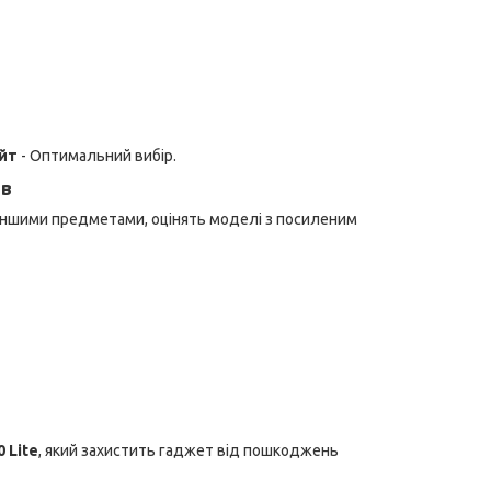
айт
- Оптимальний вибір.
ів
а іншими предметами, оцінять моделі з посиленим
 Lite
, який захистить гаджет від пошкоджень