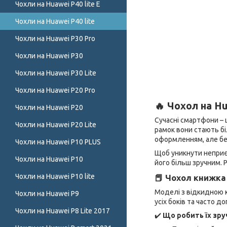
Чохли на Huawei P40 lite E
Чохли на Huawei P40 lite
Чохли на Huawei P30 Pro
Чохли на Huawei P30
Чохли на Huawei P30 Lite
Чохли на Huawei P20 Pro
🔥 Чохол на Hu
Чохли на Huawei P20
Сучасні смартфони – 
Чохли на Huawei P20 Lite
рамок вони стають б
оформленням, але бе
Чохли на Huawei P10 PLUS
Щоб уникнути неприє
Чохли на Huawei P10
його більш зручним. 
Чохли на Huawei P10 lite
📕 Чохол книжка
Моделі з відкидною 
Чохли на Huawei P9
усіх боків та часто
Чохли на Huawei P8 Lite 2017
✔️
Що робить їх зру