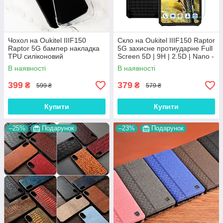
Чохол на Oukitel IIIF150
Скло на Oukitel IIIF150 Raptor
Raptor 5G бампер накладка
5G захисне протиударне Full
TPU силіконовий
Screen 5D | 9H | 2.5D | Nano -
протиударний оригінальний
покриття "HYPER"
В наявності
В наявності
"W-SHEILD"
399
379
₴
₴
599 ₴
579 ₴
Купити
Купити
–25%
Подарунок
–23%
Подарунок