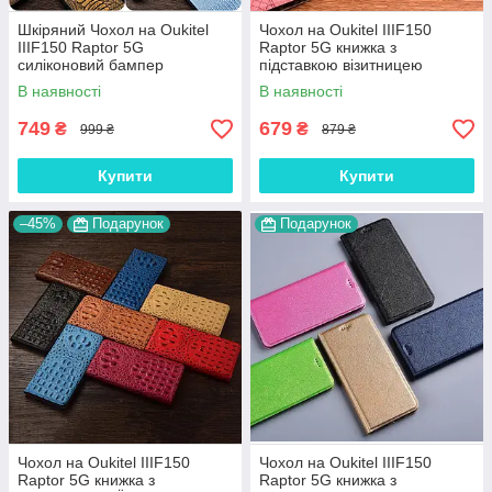
Шкіряний Чохол на Oukitel
Чохол на Oukitel IIIF150
IIIF150 Raptor 5G
Raptor 5G книжка з
силіконовий бампер
підставкою візитницею
протиударний накладка
протиударний магнітний
В наявності
В наявності
(вкажіть модель) "GENUINE"
вологостійкий "PRIVILEGE"
749
679
₴
₴
999 ₴
879 ₴
Купити
Купити
–45%
Подарунок
Подарунок
Чохол на Oukitel IIIF150
Чохол на Oukitel IIIF150
Raptor 5G книжка з
Raptor 5G книжка з