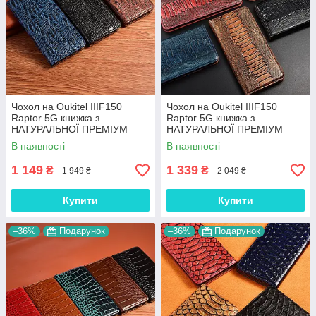
Чохол на Oukitel IIIF150
Чохол на Oukitel IIIF150
Raptor 5G книжка з
Raptor 5G книжка з
НАТУРАЛЬНОЇ ПРЕМІУМ
НАТУРАЛЬНОЇ ПРЕМІУМ
ШКІРИ із підставкою
ШКІРИ із підставкою
В наявності
В наявності
протиударний магнітний
протиударний магнітний
"DRAGON"
"REPTILE"
1 149
1 339
₴
₴
1 949 ₴
2 049 ₴
Купити
Купити
–36%
Подарунок
–36%
Подарунок