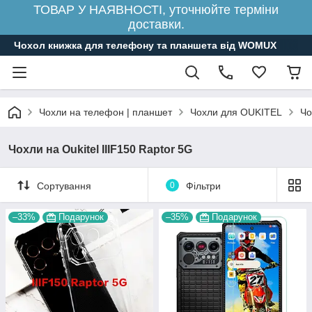
ТОВАР У НАЯВНОСТІ, уточнюйте терміни
доставки.
Чохол книжка для телефону та планшета від WOMUX
Чохли на телефон | планшет
Чохли для OUKITEL
Чо
Чохли на Oukitel IIIF150 Raptor 5G
Сортування
0
Фільтри
–33%
Подарунок
–35%
Подарунок