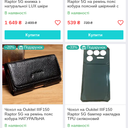
Raptor 5G книжка з
Raptor 5G на ремінь пояс
натуральної LUX шкіри
кобура поясний шкіряний c
преміум колекція
кишенями "RAMOS"
В наявності
В наявності
"SIGNATURE"
1 649
539
₴
₴
2 499 ₴
739 ₴
Купити
Купити
–20%
Подарунок
–33%
Подарунок
Чохол на Oukitel IIIF150
Чохол на Oukitel IIIF150
Raptor 5G на ремінь пояс
Raptor 5G бампер накладка
кобура НАТУРАЛЬНА
TPU силіконовий
ПРЕМІУМ ШКІРА "FLOTAR"
протиударний оригінальний
В наявності
В наявності
"W-SHEILD"