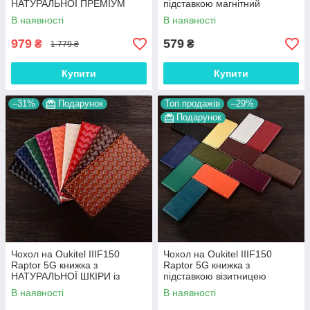
НАТУРАЛЬНОЇ ПРЕМІУМ
підставкою магнітний
ШКІРИ із підставкою
протиударний вологостійкий
В наявності
В наявності
протиударний магнітний 3D
"HLT"
"CROCOHEAD"
979
579
₴
₴
1 779 ₴
Купити
Купити
–31%
Подарунок
Топ продажів
–29%
Подарунок
Чохол на Oukitel IIIF150
Чохол на Oukitel IIIF150
Raptor 5G книжка з
Raptor 5G книжка з
НАТУРАЛЬНОЇ ШКІРИ із
підставкою візитницею
підставкою візитницею
ШКІРЯНИЙ протиударний
В наявності
В наявності
протиударний магнітний
магнітний "VERSANO"
"VENETTA"