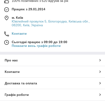
100% позитивних з 620 відгуків за рік
телефону Oukitel Raptor 5G
.
Працює з 29.01.2014
🧠 Чому варто використовувати чохол, навіть
якщо смартфон захищений?
м. Київ
Ювілейний провулок 5, Білогородка, Київська обл.,
Надійність корпусу не скасовує фізику. При падінні з висоти
08200, Київ, Україна
навіть кілька десятків сантиметрів, особливо на кут, сила
удару може зашкодити камері, роз'ємам або екрану. А у разі
Контакти
контакту з дрібними абразивними частинками – подряпини
практично неминучі.
Сьогодні працює з 09:00 до 19:00
Наявність чохла:
Показати весь графік роботи
амортизує силу удару рахунок вбудованих
повітряних подушок;
Про нас
захищає від подряпин, сколів та тріщин;
Контакти
мінімізує ризик деформації під час падіння на жорсткі
поверхні;
Доставка та оплата
запобігає забрудненню портів;
Графік роботи
дозволяє зберегти товарний вигляд за активного