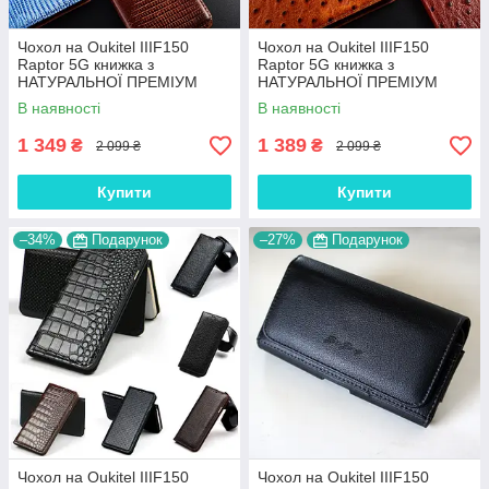
Чохол на Oukitel IIIF150
Чохол на Oukitel IIIF150
Raptor 5G книжка з
Raptor 5G книжка з
НАТУРАЛЬНОЇ ПРЕМІУМ
НАТУРАЛЬНОЇ ПРЕМІУМ
ШКІРИ із підставкою
ШКІРИ із підставкою
В наявності
В наявності
протиударний магнітний
протиударний магнітний
"VARAN"
"OSTRICH"
1 349
1 389
₴
₴
2 099 ₴
2 099 ₴
Купити
Купити
–34%
Подарунок
–27%
Подарунок
Чохол на Oukitel IIIF150
Чохол на Oukitel IIIF150