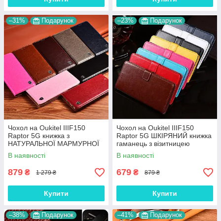
–31%
Подарунок
–23%
Подарунок
Чохол на Oukitel IIIF150
Чохол на Oukitel IIIF150
Raptor 5G книжка з
Raptor 5G ШКІРЯНИЙ книжка
НАТУРАЛЬНОЇ МАРМУРНОЇ
гаманець з візитницею
ШКІРИ із підставкою
підставкою протиударний
В наявності
В наявності
протиударний магнітний
"BENTYAGA"
"MARBLE"
879
679
₴
₴
1 279 ₴
879 ₴
Купити
Купити
–38%
Подарунок
–41%
Подарунок