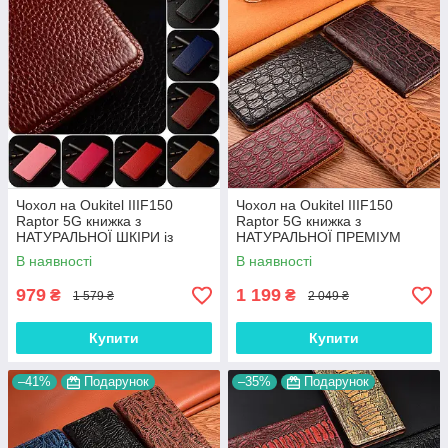
Чохол на Oukitel IIIF150
Чохол на Oukitel IIIF150
Raptor 5G книжка з
Raptor 5G книжка з
НАТУРАЛЬНОЇ ШКІРИ із
НАТУРАЛЬНОЇ ПРЕМІУМ
підставкою візитницею
ШКІРИ із підставкою
В наявності
В наявності
протиударний магнітний
протиударний магнітний
"BULL"
"JACOSA"
979
1 199
₴
₴
1 579 ₴
2 049 ₴
Купити
Купити
–41%
Подарунок
–35%
Подарунок