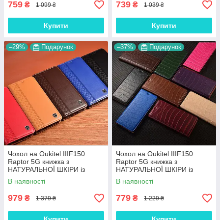
759
739
₴
₴
1 099 ₴
1 039 ₴
Купити
Купити
–29%
Подарунок
–37%
Подарунок
Чохол на Oukitel IIIF150
Чохол на Oukitel IIIF150
Raptor 5G книжка з
Raptor 5G книжка з
НАТУРАЛЬНОЇ ШКІРИ із
НАТУРАЛЬНОЇ ШКІРИ із
підставкою візитницею
підставкою візитницею
В наявності
В наявності
протиударний магнітний
протиударний магнітний
"BOTTEGA"
"LUXOR"
979
779
₴
₴
1 379 ₴
1 229 ₴
Купити
Купити