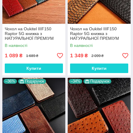
Чохол на Oukitel IIIF150
Чохол на Oukitel IIIF150
Raptor 5G книжка з
Raptor 5G книжка з
НАТУРАЛЬНОЇ ПРЕМІУМ
НАТУРАЛЬНОЇ ПРЕМІУМ
ШКІРИ із підставкою
ШКІРИ із підставкою
В наявності
В наявності
протиударний магнітний
протиударний магнітний
"CROCODILE"
"PYTHON"
1 089
1 349
₴
₴
1 689 ₴
2 099 ₴
Купити
Купити
–36%
Подарунок
–34%
Подарунок