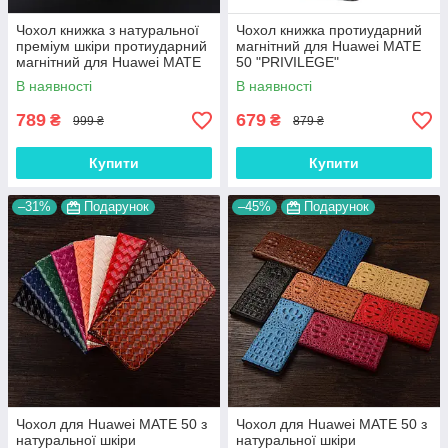
Чохол книжка з натуральної
Чохол книжка протиударний
преміум шкіри протиударний
магнітний для Huawei MATE
магнітний для Huawei MATE
50 "PRIVILEGE"
50 "CROCODILE"
В наявності
В наявності
789
679
₴
₴
999 ₴
879 ₴
Купити
Купити
–31%
Подарунок
–45%
Подарунок
Чохол для Huawei MATE 50 з
Чохол для Huawei MATE 50 з
натуральної шкіри
натуральної шкіри