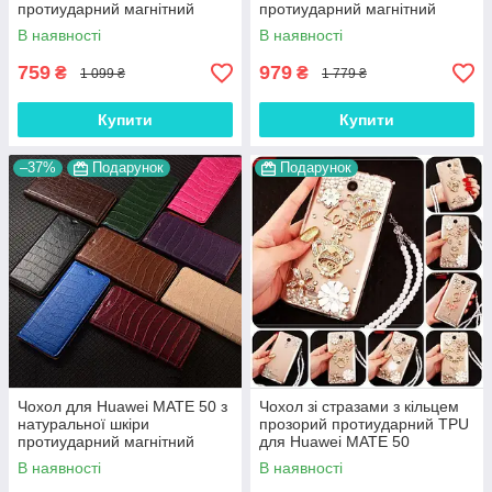
протиударний магнітний
протиударний магнітний
книжка з підставкою
книжка з підставкою
В наявності
В наявності
"VENETTA"
"CROCOHEAD"
759
979
₴
₴
1 099 ₴
1 779 ₴
Купити
Купити
–37%
Подарунок
Подарунок
Чохол для Huawei MATE 50 з
Чохол зі стразами з кільцем
натуральної шкіри
прозорий протиударний TPU
протиударний магнітний
для Huawei MATE 50
книжка з підставкою "LUXOR"
"ROYALER"
В наявності
В наявності