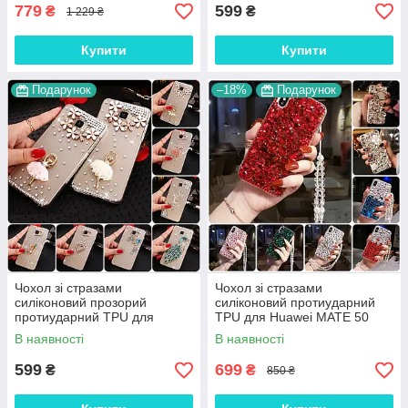
779
599
₴
₴
1 229 ₴
Купити
Купити
Подарунок
–18%
Подарунок
Чохол зі стразами
Чохол зі стразами
силіконовий прозорий
силіконовий протиударний
протиударний TPU для
TPU для Huawei MATE 50
Huawei MATE 50 "DIAMOND"
"SWAROV LUXURY"
В наявності
В наявності
599
699
₴
₴
850 ₴