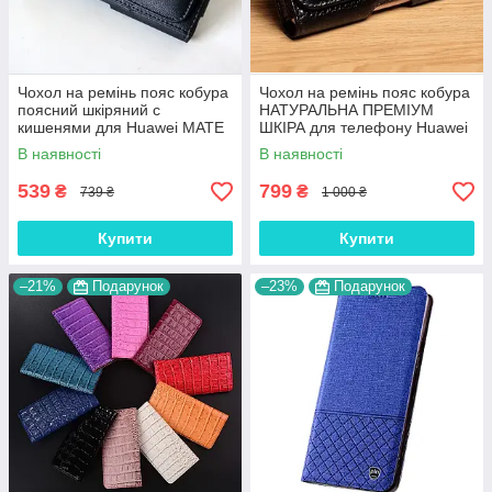
Чохол на ремінь пояс кобура
Чохол на ремінь пояс кобура
поясний шкіряний c
НАТУРАЛЬНА ПРЕМІУМ
кишенями для Huawei MATE
ШКІРА для телефону Huawei
50 "RAMOS"
MATE 50 "FLOTAR"
В наявності
В наявності
539
799
₴
₴
739 ₴
1 000 ₴
Купити
Купити
–21%
Подарунок
–23%
Подарунок