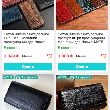
Чохол книжка з натуральної
Чохол книжка з натуральної
LUX шкіри магнітний
преміум шкіри протиударний
протиударний для Huawei
магнітний для Huawei MATE
MATE 50 "ZENUS"
50 "CROCODILE"
В наявності
В наявності
1 349
1 089
₴
₴
1 699 ₴
1 689 ₴
Купити
Купити
–27%
Подарунок
–20%
Подарунок