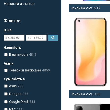
Новости и статьи
Чохли на VIVO V17
Фільтри
Ціна
Наявність
В наявності
4813
Акція
Товари зі знижками
4860
Сумісність з
Asus
233
Doogee
233
Чохли на VIVO X50
Google Pixel
233
HTC
233