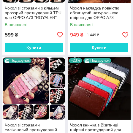
Чохол зі стразами з кільцем
Чохол накладка повністю
прозорий протиударний TPU
обтягнутий натуральною
для OPPO A73 "ROYALER"
шкірою для OPPO A73
"SIGNATURE"
В наявності
В наявності
599
949
₴
₴
1 449 ₴
Купити
Купити
Подарунок
–23%
Подарунок
Чохол зі стразами
Чохол книжка з Візитниці
силіконовий протиударний
шкіряні протиударний для