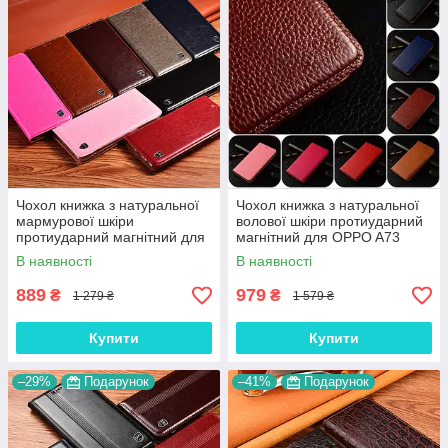
Чохол книжка з натуральної
Чохол книжка з натуральної
мармурової шкіри
волової шкіри протиударний
протиударний магнітний для
магнітний для OPPO A73
OPPO A73 "MARBLE"
"BULL"
В наявності
В наявності
889
979
₴
₴
1 279 ₴
1 579 ₴
Купити
Купити
–29%
Подарунок
–41%
Подарунок