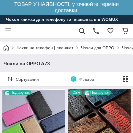
ТОВАР У НАЯВНОСТІ, уточнюйте терміни
доставки.
Чохол книжка для телефону та планшета від WOMUX
Чохли на телефон | планшет
Чохли для OPPO
Чохл
Чохли на OPPO A73
Сортування
0
Фільтри
Подарунок
–25%
Подарунок