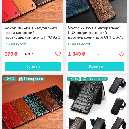
Чохол книжка з натуральної
Чохол книжка з натуральної
шкіри магнітний
LUX шкіри магнітний
протиударний для OPPO A73
протиударний для OPPO A73
"BOTTEGA"
"ZENUS"
В наявності
В наявності
979
1 349
₴
₴
1 379 ₴
1 699 ₴
Купити
Купити
–36%
Подарунок
–34%
Подарунок