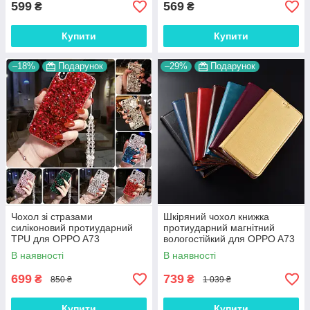
599
569
₴
₴
Купити
Купити
–18%
Подарунок
–29%
Подарунок
Чохол зі стразами
Шкіряний чохол книжка
силіконовий протиударний
протиударний магнітний
TPU для OPPO A73
вологостійкий для OPPO A73
"SWAROV LUXURY"
"VERSANO"
В наявності
В наявності
699
739
₴
₴
850 ₴
1 039 ₴
Купити
Купити