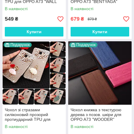
TPU для OPPO A73 "WALL
OPPO A73 "BENTYAGA"
STAR"
В наявності
В наявності
549
679
₴
₴
879 ₴
Купити
Купити
Подарунок
Подарунок
Чохол зі стразами
Чохол книжка з текстурою
силіконовий прозорий
дерева з позов. шкіри для
протиударний TPU для
OPPO A73 "WOODER"
OPPO A73 "DIAMOND"
В наявності
В наявності