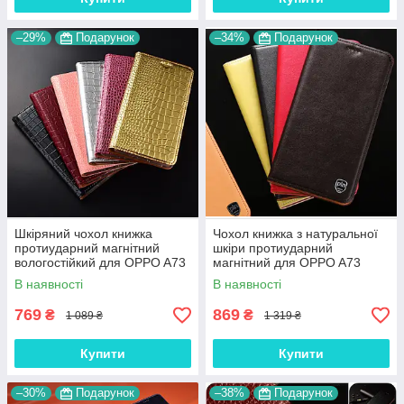
–29%
Подарунок
–34%
Подарунок
Шкіряний чохол книжка
Чохол книжка з натуральної
протиударний магнітний
шкіри протиударний
вологостійкий для OPPO A73
магнітний для OPPO A73
"GOLDAX"
"CLASIC"
В наявності
В наявності
769
869
₴
₴
1 089 ₴
1 319 ₴
Купити
Купити
–30%
Подарунок
–38%
Подарунок