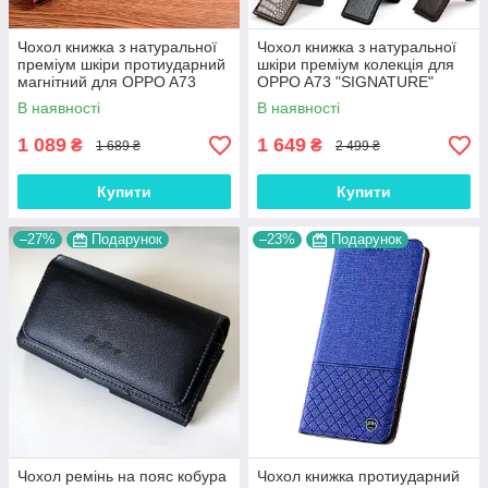
Чохол книжка з натуральної
Чохол книжка з натуральної
преміум шкіри протиударний
шкіри преміум колекція для
магнітний для OPPO A73
OPPO A73 "SIGNATURE"
"CROCODILE"
В наявності
В наявності
1 089
1 649
₴
₴
1 689 ₴
2 499 ₴
Купити
Купити
–27%
Подарунок
–23%
Подарунок
Чохол ремінь на пояс кобура
Чохол книжка протиударний