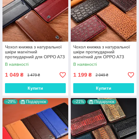
Чохол книжка з натуральної
Чохол книжка з натуральної
шкіри магнітний
шкіри протиударний
протиударний для OPPO A73
магнітний для OPPO A73
"ITALIAN"
"JACOSA"
В наявності
В наявності
1 049
1 199
₴
₴
1 479 ₴
2 049 ₴
Купити
Купити
–29%
Подарунок
–21%
Подарунок