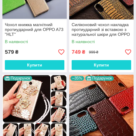
Чохол книжка магнітний
Силіконовий чохол накладка
протиударний для OPPO A73
протиударний зі вставкою з
"HLT"
натуральної шкіри для OPPO
A73 "GENUINE"
В наявності
В наявності
579
749
₴
₴
999 ₴
Купити
Купити
Подарунок
–35%
Подарунок