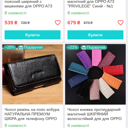
поясний шкіряний c
магнітний для OPPO A73
кишенями для OPPO A73
"PRIVILEGE" Синій - №1
"RAMOS"
В наявності
В наявності
539
679
₴
₴
739 ₴
879 ₴
Купити
Купити
–20%
Подарунок
–21%
Подарунок
Чохол ремінь на пояс кобура
Чохол книжка протиударний
НАТУРАЛЬНА ПРЕМІУМ
магнітний ШКІРЯНИЙ
ШКІРА для телефону OPPO
вологостійкий для для OPPO
A73 "FLOTAR"
A73 "LUXON"
В наявності
В наявності