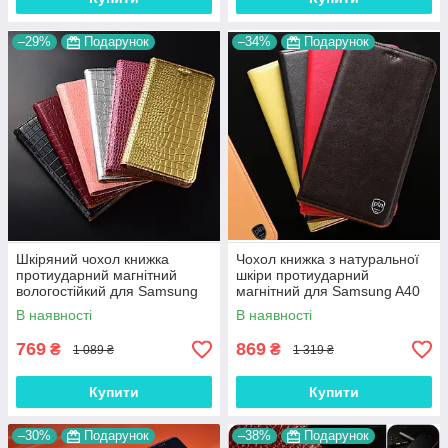
–29%
Подарунок
–34%
Подарунок
Шкіряний чохол книжка
Чохол книжка з натуральної
протиударний магнітний
шкіри протиударний
вологостійкий для Samsung
магнітний для Samsung A40
A40 A405F "GOLDAX"
A405F "CLASIC"
В наявності
В наявності
769
869
₴
₴
1 089 ₴
1 319 ₴
Купити
Купити
–30%
Подарунок
–38%
Подарунок