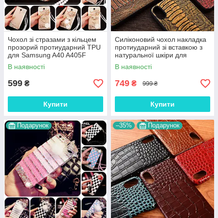
Чохол зі стразами з кільцем
Силіконовий чохол накладка
прозорий протиударний TPU
протиударний зі вставкою з
для Samsung A40 A405F
натуральної шкіри для
"ROYALER"
Samsung A40 A405F
В наявності
В наявності
"GENUINE"
599
749
₴
₴
999 ₴
Купити
Купити
Подарунок
–35%
Подарунок