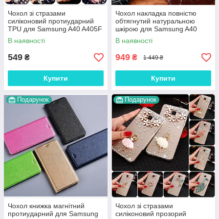
Чохол зі стразами
Чохол накладка повністю
силіконовий протиударний
обтягнутий натуральною
TPU для Samsung A40 A405F
шкірою для Samsung A40
"WALL STAR"
A405F "SIGNATURE"
В наявності
В наявності
549
949
₴
₴
1 449 ₴
Купити
Купити
Подарунок
Подарунок
Чохол книжка магнітний
Чохол зі стразами
протиударний для Samsung
силіконовий прозорий