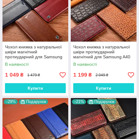
Чохол книжка з натуральної
Чохол книжка з натуральної
шкіри магнітний
шкіри протиударний
протиударний для Samsung
магнітний для Samsung A40
A40 A405F "ITALIAN"
A405F "JACOSA"
В наявності
В наявності
1 049
1 199
₴
₴
1 479 ₴
2 049 ₴
Купити
Купити
–29%
Подарунок
–21%
Подарунок