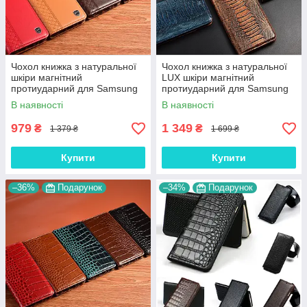
Чохол книжка з натуральної
Чохол книжка з натуральної
шкіри магнітний
LUX шкіри магнітний
протиударний для Samsung
протиударний для Samsung
A40 A405F "BOTTEGA"
A40 A405F "ZENUS"
В наявності
В наявності
979
1 349
₴
₴
1 379 ₴
1 699 ₴
Купити
Купити
–36%
Подарунок
–34%
Подарунок