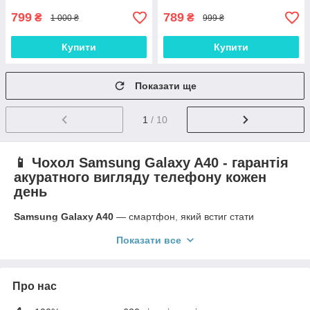
799
789
₴
₴
1 000 ₴
999 ₴
Купити
Купити
Показати ще
1
/ 10
📱 Чохол Samsung Galaxy A40 - гарантія
акуратного вигляду телефону кожен
день
Samsung Galaxy A40
— смартфон, який встиг стати
популярним завдяки компактному формату, гарному
Показати все
дисплею та впевненій роботі. Цей гаджет чудово
справляється з базовими завданнями та залишається
зручним навіть в одній руці. Але є нюанс: корпус тонкий і
легко дряпається за будь-якого необережного руху.
Про нас
Щоб зберегти його акуратним надовго, чохол – перше, що