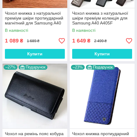
Чохол книжка з натуральної
Чохол книжка з натуральної
преміум шкіри протиударний
шкіри преміум колекція для
магнітний для Samsung A40
Samsung A40 A405F
A405F "CROCODILE"
"SIGNATURE"
В наявності
В наявності
1 089
1 649
₴
₴
1 689 ₴
2 499 ₴
Купити
Купити
–27%
Подарунок
–23%
Подарунок
Чохол на ремінь пояс кобура
Чохол книжка протиударний