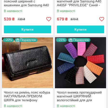
поясний шкіряний c
магнітний для Samsung A40
кишенями для Samsung A40
A405F "PRIVILEGE" Синій -
A405F "RAMOS"
№1
В наявності
В наявності
539
679
₴
₴
739 ₴
879 ₴
Купити
Купити
–20%
Подарунок
–21%
Подарунок
Чохол на ремінь пояс кобура
Чохол книжка протиударний
НАТУРАЛЬНА ПРЕМІУМ
магнітний ШКІРЯНИЙ
ШКІРА для телефону
вологостійкий для для
Samsung A40 A405F
Samsung A40 A405F "LUXON"
В наявності
В наявності
"FLOTAR"