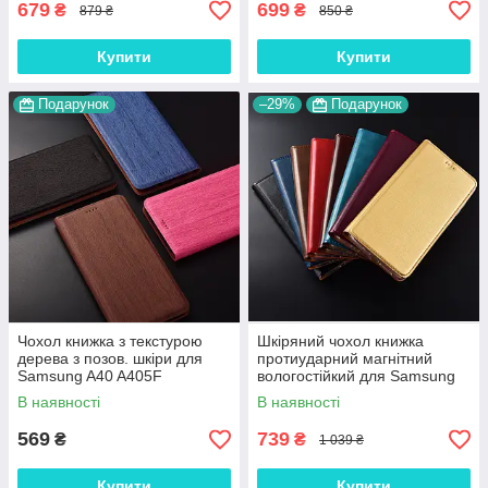
679
699
₴
₴
879 ₴
850 ₴
Купити
Купити
Подарунок
–29%
Подарунок
Чохол книжка з текстурою
Шкіряний чохол книжка
дерева з позов. шкіри для
протиударний магнітний
Samsung A40 A405F
вологостійкий для Samsung
"WOODER"
A40 A405F "VERSANO"
В наявності
В наявності
569
739
₴
₴
1 039 ₴
Купити
Купити