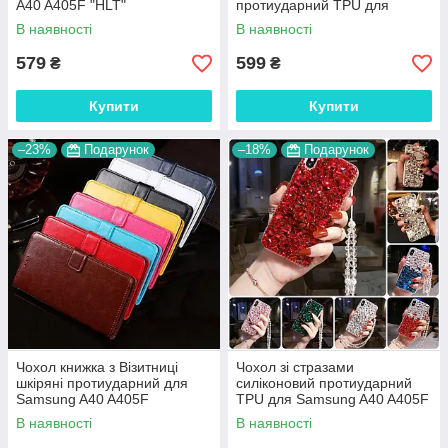
A40 A405F "HLT"
протиударний TPU для
Samsung A40 A405F
В наявності
В наявності
"DIAMOND"
579
599
₴
₴
Купити
Купити
–23%
Подарунок
–18%
Подарунок
Чохол книжка з Візитниці
Чохол зі стразами
шкіряні протиударний для
силіконовий протиударний
Samsung A40 A405F
TPU для Samsung A40 A405F
"BENTYAGA"
"SWAROV LUXURY"
В наявності
В наявності