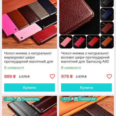
Чохол книжка з натуральної
Чохол книжка з натуральної
мармурової шкіри
волової шкіри протиударний
протиударний магнітний для
магнітний для Samsung A40
Samsung A40 A405F
A405F "BULL"
В наявності
В наявності
"MARBLE"
889
979
₴
₴
1 279 ₴
1 579 ₴
Купити
Купити
–29%
Подарунок
–41%
Подарунок