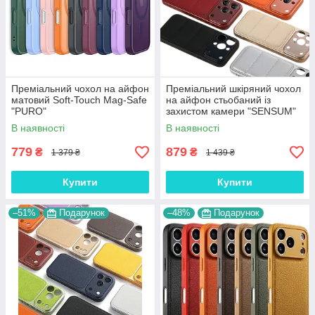
Преміальний чохол на айфон
Преміальний шкіряний чохол
матовий Soft-Touch Mag-Safe
на айфон стьобаний із
"PURO"
захистом камери "SENSUM"
В наявності
В наявності
779
879
₴
₴
1 379 ₴
1 439 ₴
Купити
Купити
–51%
Подарунок
–48%
Подарунок