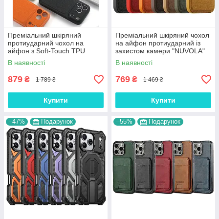
Преміальний шкіряний
Преміальний шкіряний чохол
протиударний чохол на
на айфон протиударний із
айфон з Soft-Touch TPU
захистом камери "NUVOLA"
"VITTORIA"
В наявності
В наявності
879
769
₴
₴
1 789 ₴
1 469 ₴
Купити
Купити
–47%
Подарунок
–55%
Подарунок