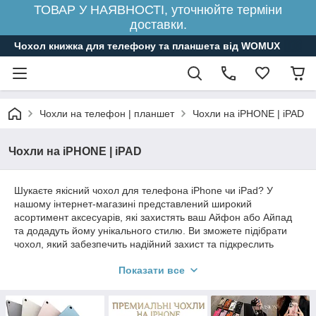
ТОВАР У НАЯВНОСТІ, уточнюйте терміни
доставки.
Чохол книжка для телефону та планшета від WOMUX
Чохли на телефон | планшет
Чохли на iPHONE | iPAD
Чохли на iPHONE | iPAD
Шукаєте якісний чохол для телефона iPhone чи iPad? У
нашому інтернет-магазині представлений широкий
асортимент аксесуарів, які захистять ваш Айфон або Айпад
та додадуть йому унікального стилю. Ви зможете підібрати
чохол, який забезпечить надійний захист та підкреслить
сучасний дизайн вашого пристрою.
Показати все
Для тих, хто цінує елегантність та довговічність, шкіряні чохли
для Айфон та Айпад – це ідеальне рішення. Ці аксесуари не
тільки надають пристроям преміального вигляду, але й