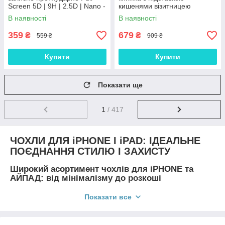
Screen 5D | 9H | 2.5D | Nano -
кишенями візитницею
покриття "HYPER"
магнітний протиударний
В наявності
В наявності
шкіряний "VELMAR"
359
679
₴
₴
559 ₴
909 ₴
Купити
Купити
Показати ще
1
/ 417
ЧОХЛИ ДЛЯ iPHONE І iPAD: ІДЕАЛЬНЕ
ПОЄДНАННЯ СТИЛЮ І ЗАХИСТУ
Широкий асортимент чохлів для iPHONE та
АЙПАД: від мінімалізму до розкоші
Показати все