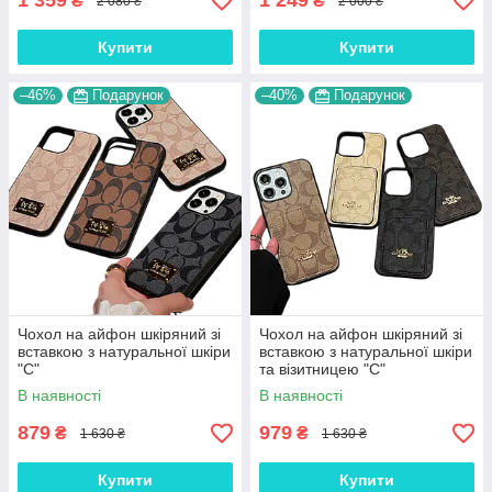
1 359
1 249
₴
₴
2 080 ₴
2 000 ₴
Купити
Купити
–46%
Подарунок
–40%
Подарунок
Чохол на айфон шкіряний зі
Чохол на айфон шкіряний зі
вставкою з натуральної шкіри
вставкою з натуральної шкіри
"С"
та візитницею "С"
В наявності
В наявності
879
979
₴
₴
1 630 ₴
1 630 ₴
Купити
Купити