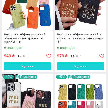
Чохол на айфон шкіряний
Чохол на айфон шкіряний зі
обтягнутий натуральною
вставкою з натуральної шкіри
шкірою "H"
"L"
В наявності
В наявності
949
979
₴
₴
1 700 ₴
1 800 ₴
Купити
Купити
–49%
Подарунок
–47%
Подарунок