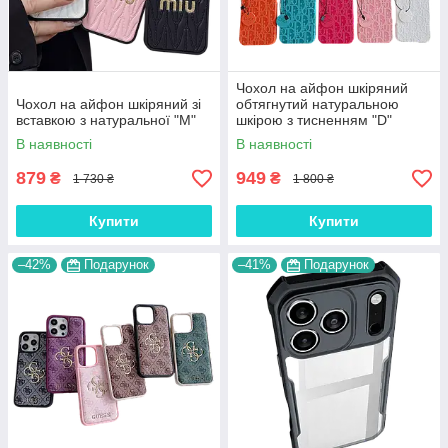
Чохол на айфон шкіряний
Чохол на айфон шкіряний зі
обтягнутий натуральною
вставкою з натуральної "M"
шкірою з тисненням "D"
В наявності
В наявності
879
949
₴
₴
1 730 ₴
1 800 ₴
Купити
Купити
–42%
Подарунок
–41%
Подарунок