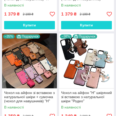
В наявності
В наявності
1 379
1 379
₴
₴
2 100 ₴
2 100 ₴
Купити
Купити
–35%
Подарунок
–38%
Подарунок
Чохол на айфон зі вставкою з
Чохол на айфон "Н" шкіряний
натуральної шкіри + сумочка
зі вставкою з натуральної
(чохол для навушників) "H"
шкіри "Родео"
В наявності
В наявності