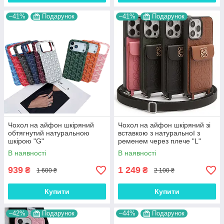
–41%
Подарунок
–41%
Подарунок
Чохол на айфон шкіряний
Чохол на айфон шкіряний зі
обтягнутий натуральною
вставкою з натуральної з
шкірою "G"
ременем через плече "L"
В наявності
В наявності
939
1 249
₴
₴
1 600 ₴
2 100 ₴
Купити
Купити
–42%
Подарунок
–44%
Подарунок