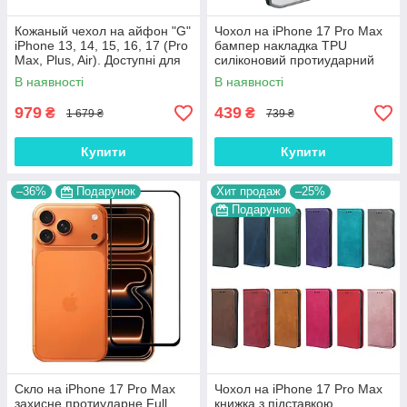
Кожаный чехол на айфон "G"
Чохол на iPhone 17 Pro Max
iPhone 13, 14, 15, 16, 17 (Pro
бампер накладка TPU
Max, Plus, Air). Доступні для
силіконовий протиударний
купівлі моделі: - вкажіть Вашу
оригінальний "NEO-HYBRID"
В наявності
В наявності
модель
979
439
₴
₴
1 679 ₴
739 ₴
Купити
Купити
–36%
Подарунок
Хит продаж
–25%
Подарунок
Скло на iPhone 17 Pro Max
Чохол на iPhone 17 Pro Max
захисне протиударне Full
книжка з підставкою