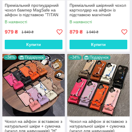
Преміальний протиударний
Преміальний шкіряний чохол
чохол бампер MagSafe на
картхолдер на айфон із
айфон із підставкою "TITAN
підставкою магнітний
COVER"
MagSafe "ECCELSO"
В наявності
В наявності
979
879
₴
₴
1 849 ₴
1 949 ₴
Купити
Купити
–34%
Подарунок
–34%
Подарунок
Чохол на айфон зі вставкою з
Чохол на айфон зі вставкою з
натуральної шкіри + сумочка
натуральної шкіри + сумочка
(чохол для навушників) "H"
(чохол для навушників)