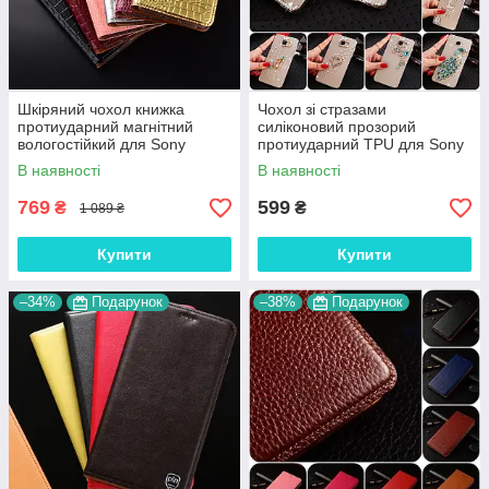
Шкіряний чохол книжка
Чохол зі стразами
протиударний магнітний
силіконовий прозорий
вологостійкий для Sony
протиударний TPU для Sony
Xperia 1 II "GOLDAX"
Xperia 1 II "DIAMOND"
В наявності
В наявності
769
599
₴
₴
1 089 ₴
Купити
Купити
–34%
Подарунок
–38%
Подарунок