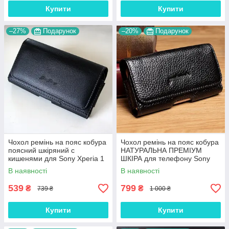
Купити
Купити
–27%
Подарунок
–20%
Подарунок
Чохол ремінь на пояс кобура
Чохол ремінь на пояс кобура
поясний шкіряний c
НАТУРАЛЬНА ПРЕМІУМ
кишенями для Sony Xperia 1
ШКІРА для телефону Sony
II "RAMOS"
Xperia 1 II "FLOTAR"
В наявності
В наявності
539
799
₴
₴
739 ₴
1 000 ₴
Купити
Купити