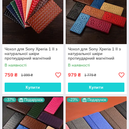
Чохол для Sony Xperia 1 II з
Чохол для Sony Xperia 1 II з
натуральної шкіри
натуральної шкіри
протиударний магнітний
протиударний магнітний
книжка з підставкою
книжка з підставкою
В наявності
В наявності
"VENETTA"
"CROCOHEAD"
759
979
₴
₴
1 099 ₴
1 779 ₴
Купити
Купити
–37%
Подарунок
–23%
Подарунок