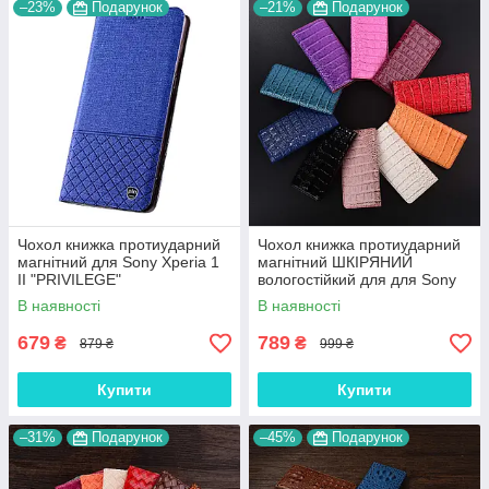
–23%
Подарунок
–21%
Подарунок
Чохол книжка протиударний
Чохол книжка протиударний
магнітний для Sony Xperia 1
магнітний ШКІРЯНИЙ
II "PRIVILEGE"
вологостійкий для для Sony
Xperia 1 II "LUXON"
В наявності
В наявності
679
789
₴
₴
879 ₴
999 ₴
Купити
Купити
–31%
Подарунок
–45%
Подарунок