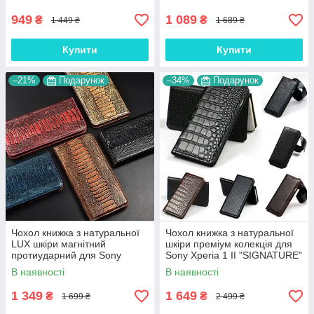
949
1 089
₴
₴
1 449 ₴
1 689 ₴
Купити
Купити
–21%
Подарунок
–34%
Подарунок
Чохол книжка з натуральної
Чохол книжка з натуральної
LUX шкіри магнітний
шкіри преміум колекція для
протиударний для Sony
Sony Xperia 1 II "SIGNATURE"
Xperia 1 II "ZENUS"
В наявності
В наявності
1 349
1 649
₴
₴
1 699 ₴
2 499 ₴