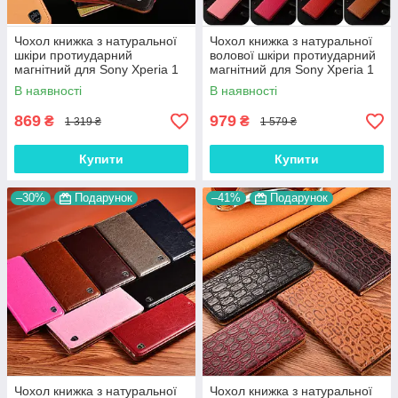
Чохол книжка з натуральної
Чохол книжка з натуральної
шкіри протиударний
волової шкіри протиударний
магнітний для Sony Xperia 1
магнітний для Sony Xperia 1
II "CLASIC"
II "BULL"
В наявності
В наявності
869
979
₴
₴
1 319 ₴
1 579 ₴
Купити
Купити
–30%
Подарунок
–41%
Подарунок
Чохол книжка з натуральної
Чохол книжка з натуральної