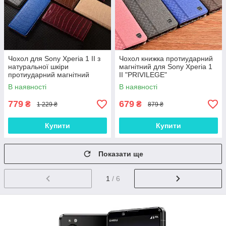
Чохол для Sony Xperia 1 II з
Чохол книжка протиударний
натуральної шкіри
магнітний для Sony Xperia 1
протиударний магнітний
II "PRIVILEGE"
книжка з підставкою "LUXOR"
В наявності
В наявності
779
679
₴
₴
1 229 ₴
879 ₴
Купити
Купити
Показати ще
1
/ 6