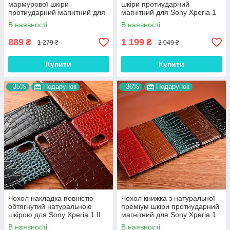
мармурової шкіри
шкіри протиударний
протиударний магнітний для
магнітний для Sony Xperia 1
Sony Xperia 1 II "MARBLE"
II "JACOSA"
В наявності
В наявності
889
1 199
₴
₴
1 279 ₴
2 049 ₴
Купити
Купити
–35%
Подарунок
–36%
Подарунок
Чохол накладка повністю
Чохол книжка з натуральної
обтягнутий натуральною
преміум шкіри протиударний
шкірою для Sony Xperia 1 II
магнітний для Sony Xperia 1
"SIGNATURE"
II "CROCODILE"
В наявності
В наявності