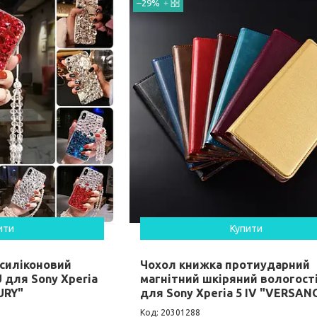
–29%
ити
Купити
 силіконовий
Чохол книжка протиударний
 для Sony Xperia
магнітний шкіряний вологост
URY"
для Sony Xperia 5 IV "VERSAN
20301288