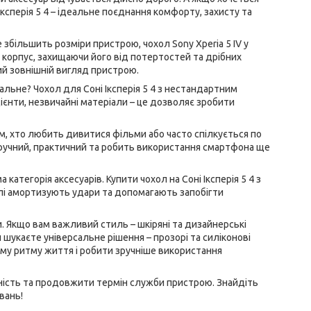
ксперія 5 4 – ідеальне поєднання комфорту, захисту та
 збільшить розміри пристрою, чохол Sony Xperia 5 IV у
 корпус, захищаючи його від потертостей та дрібних
й зовнішній вигляд пристрою.
нальне? Чохол для Соні Іксперія 5 4 з нестандартним
дієнти, незвичайні матеріали – це дозволяє зробити
им, хто любить дивитися фільми або часто спілкується по
н зручний, практичний та робить використання смартфона ще
категорія аксесуарів. Купити чохол на Соні Іксперія 5 4 з
лі амортизують удари та допомагають запобігти
и. Якщо вам важливий стиль – шкіряні та дизайнерські
и шукаєте універсальне рішення – прозорі та силіконові
ому ритму життя і робити зручніше використання
ьність та продовжити термін служби пристрою. Знайдіть
вань!