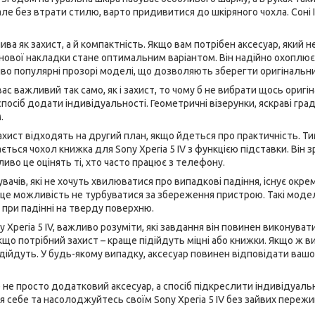
але без втрати стилю, варто придивитися до шкіряного чохла. Соні І
а як захист, а й компактність. Якщо вам потрібен аксесуар, який не
онової накладки стане оптимальним варіантом. Він надійно охоплює
о популярні прозорі моделі, що дозволяють зберегти оригінальни
ас важливий так само, як і захист, то чому б не вибрати щось оригі
посіб додати індивідуальності. Геометричні візерунки, яскраві гра
.
 захист відходять на другий план, якщо йдеться про практичність. Т
ається чохол книжка для Sony Xperia 5 IV з функцією підставки. Ві
во це оцінять ті, хто часто працює з телефону.
ачів, які не хочуть хвилюватися про випадкові падіння, існує окрема 
 це можливість не турбуватися за збереження пристрою. Такі моде
при падінні на тверду поверхню.
 Xperia 5 IV, важливо розуміти, які завдання він повинен виконуват
кщо потрібний захист – краще підійдуть міцні або книжки. Якщо ж в
дійдуть. У будь-якому випадку, аксесуар повинен відповідати ваш
 не просто додатковий аксесуар, а спосіб підкреслити індивідуал
я себе та насолоджуйтесь своїм Sony Xperia 5 IV без зайвих пережи