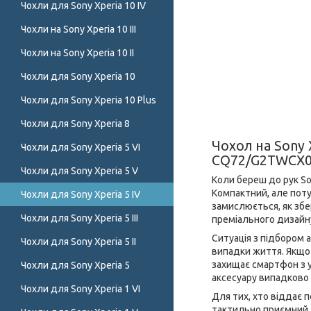
Чохли для Sony Xperia 10 IV
Чохли на Sony Xperia 10 III
Чохли на Sony Xperia 10 II
Чохли для Sony Xperia 10
Чохли для Sony Xperia 10 Plus
Чохли для Sony Xperia 8
Чохол на Sony
Чохли для Sony Xperia 5 VI
CQ72/G2TWCX0,
Чохли для Sony Xperia 5 V
Коли береш до рук Son
Компактний, але потуж
Чохли для Sony Xperia 5 IV
замислюється, як збе
Чохли для Sony Xperia 5 III
преміального дизайну.
Ситуація з підбором 
Чохли для Sony Xperia 5 II
випадки життя. Якщо х
захищає смартфон з ус
Чохли для Sony Xperia 5
аксесуару випадково 
Чохли для Sony Xperia 1 VI
Для тих, хто віддає п
тактильно приємний. 