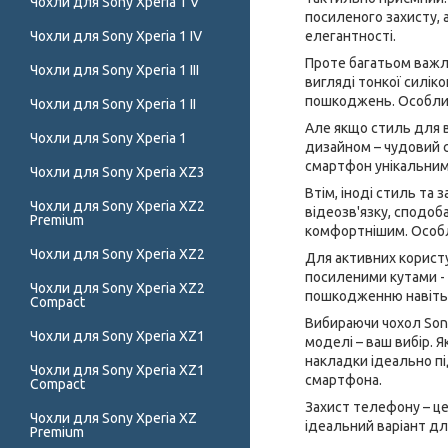
Чохли для Sony Xperia 1 V
посиленого захисту, 
Чохли для Sony Xperia 1 IV
елегантності.
Проте багатьом важлив
Чохли для Sony Xperia 1 III
вигляді тонкої силік
пошкоджень. Особлив
Чохли для Sony Xperia 1 II
Але якщо стиль для в
Чохли для Sony Xperia 1
дизайном – чудовий с
смартфон унікальним
Чохли для Sony Xperia XZ3
Втім, іноді стиль та
Чохли для Sony Xperia XZ2
відеозв'язку, сподоб
Premium
комфортнішим. Особли
Чохли для Sony Xperia XZ2
Для активних користув
посиленими кутами -
Чохли для Sony Xperia XZ2
пошкодженню навіть 
Compact
Вибираючи чохол Sony
Чохли для Sony Xperia XZ1
моделі – ваш вибір. Я
накладки ідеально пі
Чохли для Sony Xperia XZ1
смартфона.
Compact
Захист телефону – це
Чохли для Sony Xperia XZ
ідеальний варіант дл
Premium