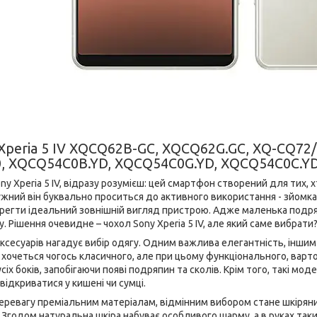
 Xperia 5 IV XQCQ62B-GC, XQCQ62G.GC, XQ-CQ7
 XQCQ54C0B.YD, XQCQ54C0G.YD, XQCQ54C0C.YD
y Xperia 5 IV, відразу розумієш: цей смартфон створений для тих, х
ний він буквально проситься до активного використання - зйомка, с
регти ідеальний зовнішній вигляд пристрою. Адже маленька подряп
 Рішення очевидне – чохол Sony Xperia 5 IV, але який саме вибрати
аксесуарів нагадує вибір одягу. Одним важлива елегантність, іншим
очеться чогось класичного, але при цьому функціонального, варто з
іх боків, запобігаючи появі подряпин та сколів. Крім того, такі мо
відкриватися у кишені чи сумці.
еревагу преміальним матеріалам, відмінним вибором стане шкіряний ч
Згодом натуральна шкіра набуває особливого шарму, а в руках таки