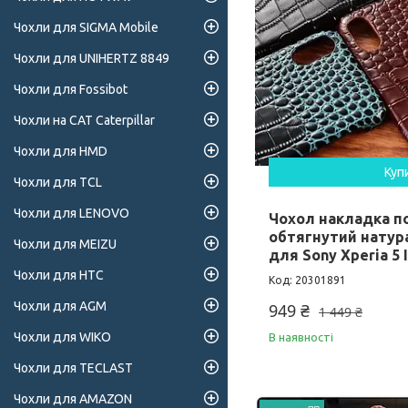
Чохли для SIGMA Mobile
Чохли для UNIHERTZ 8849
Чохли для Fossibot
Чохли на CAT Caterpillar
Чохли для HMD
Куп
Чохли для TCL
Чохли для LENOVO
Чохол накладка п
обтягнутий нату
Чохли для MEIZU
для Sony Xperia 5
Чохли для HTC
20301891
Чохли для AGM
949 ₴
1 449 ₴
Чохли для WIKO
В наявності
Чохли для TECLAST
Чохли для AMAZON