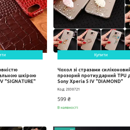
ити
Купити
овністю
Чохол зі стразами силіконови
ральною шкірою
прозорий протиударний TPU 
 IV "SIGNATURE"
Sony Xperia 5 IV "DIAMOND"
2030721
599 ₴
В наявності