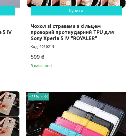
Купити
Чохол зі стразами з кільцем
 5 IV
прозорий протиударний TPU для
Sony Xperia 5 IV "ROYALER"
2030219
599 ₴
В наявності
–23%