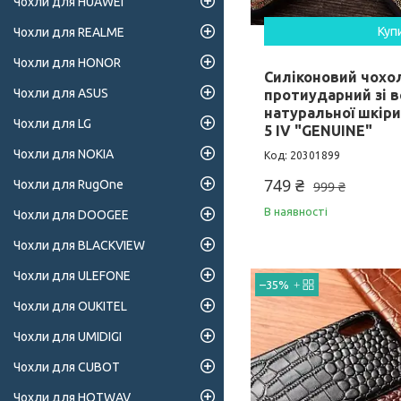
Чохли для HUAWEI
Куп
Чохли для REALME
Чохли для HONOR
Силіконовий чохо
Чохли для ASUS
протиударний зі в
натуральної шкіри
Чохли для LG
5 IV "GENUINE"
Чохли для NOKIA
20301899
749 ₴
Чохли для RugOne
999 ₴
В наявності
Чохли для DOOGEE
Чохли для BLACKVIEW
Чохли для ULEFONE
–35%
Чохли для OUKITEL
Чохли для UMIDIGI
Чохли для CUBOT
Чохли для HOTWAV