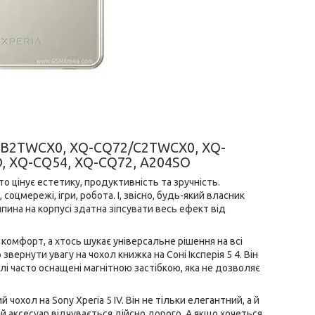
2/B2TWCX0, XQ-CQ72/C2TWCX0, XQ-
, XQ-CQ54, XQ-CQ72, A204SO
то цінує естетику, продуктивність та зручність.
оцмережі, ігри, робота. І, звісно, будь-який власник
ина на корпусі здатна зіпсувати весь ефект від
?
 комфорт, а хтось шукає універсальне рішення на всі
вернути увагу на чохол книжка на Соні Іксперія 5 4. Він
делі часто оснащені магнітною застібкою, яка не дозволяє
охол на Sony Xperia 5 IV. Він не тільки елегантний, а й
й аксесуар відчувається дійсно дорого. А якщо хочеться