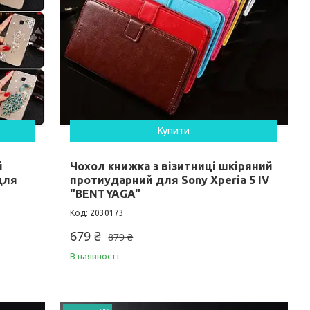
Купити
й
Чохол книжка з візитниці шкіряний
для
протиударний для Sony Xperia 5 IV
"BENTYAGA"
2030173
679 ₴
879 ₴
В наявності