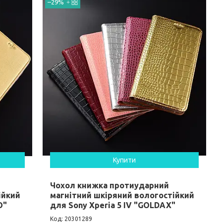
–29%
Купити
Чохол книжка протиударний
ійкий
магнітний шкіряний вологостійкий
O"
для Sony Xperia 5 IV "GOLDAX"
20301289