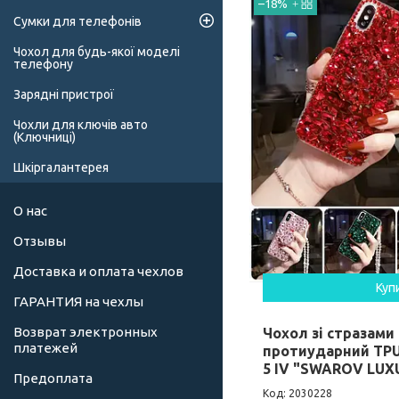
–18%
Сумки для телефонів
Чохол для будь-якої моделі
телефону
Зарядні пристрої
Чохли для ключів авто
(Ключниці)
Шкіргалантерея
О нас
Отзывы
Доставка и оплата чехлов
Куп
ГАРАНТИЯ на чехлы
Возврат электронных
Чохол зі стразами
платежей
протиударний TPU
5 IV "SWAROV LUX
Предоплата
2030228