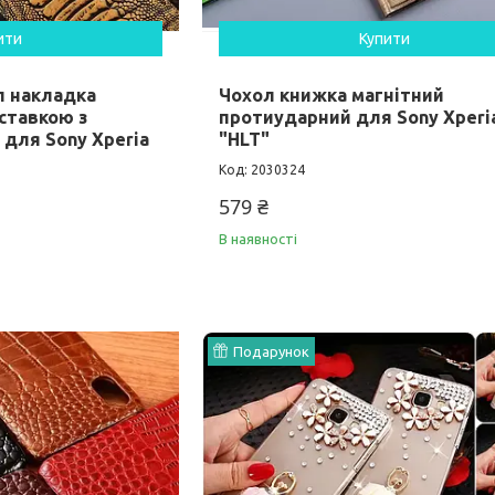
ити
Купити
л накладка
Чохол книжка магнітний
ставкою з
протиударний для Sony Xperia
 для Sony Xperia
"HLT"
2030324
579 ₴
В наявності
Подарунок