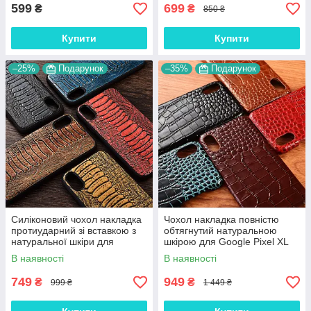
599
699
₴
₴
850 ₴
Купити
Купити
–25%
Подарунок
–35%
Подарунок
Силіконовий чохол накладка
Чохол накладка повністю
протиударний зі вставкою з
обтягнутий натуральною
натуральної шкіри для
шкірою для Google Pixel XL
Google Pixel XL "GENUINE"
"SIGNATURE"
В наявності
В наявності
749
949
₴
₴
999 ₴
1 449 ₴