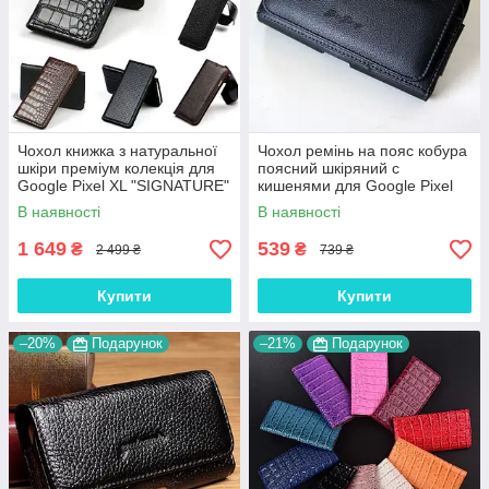
Чохол книжка з натуральної
Чохол ремінь на пояс кобура
шкіри преміум колекція для
поясний шкіряний c
Google Pixel XL "SIGNATURE"
кишенями для Google Pixel
XL "RAMOS"
В наявності
В наявності
1 649
539
₴
₴
2 499 ₴
739 ₴
Купити
Купити
–20%
Подарунок
–21%
Подарунок