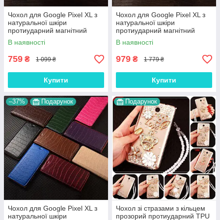
Чохол для Google Pixel XL з
Чохол для Google Pixel XL з
натуральної шкіри
натуральної шкіри
протиударний магнітний
протиударний магнітний
книжка з підставкою
книжка з підставкою
В наявності
В наявності
"VENETTA"
"CROCOHEAD"
759
979
₴
₴
1 099 ₴
1 779 ₴
Купити
Купити
–37%
Подарунок
Подарунок
Чохол для Google Pixel XL з
Чохол зі стразами з кільцем
натуральної шкіри
прозорий протиударний TPU