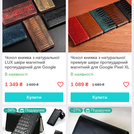
Чохол книжка з натуральної
Чохол книжка з натуральної
LUX шкіри магнітний
преміум шкіри протиударний
протиударний для Google
магнітний для Google Pixel XL
Pixel XL "ZENUS"
"CROCODILE"
В наявності
В наявності
1 349
1 089
₴
₴
1 699 ₴
1 689 ₴
Купити
Купити
–34%
Подарунок
–27%
Подарунок