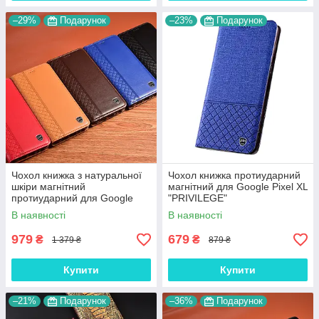
–29%
Подарунок
–23%
Подарунок
Чохол книжка з натуральної
Чохол книжка протиударний
шкіри магнітний
магнітний для Google Pixel XL
протиударний для Google
"PRIVILEGE"
Pixel XL "BOTTEGA"
В наявності
В наявності
979
679
₴
₴
1 379 ₴
879 ₴
Купити
Купити
–21%
Подарунок
–36%
Подарунок