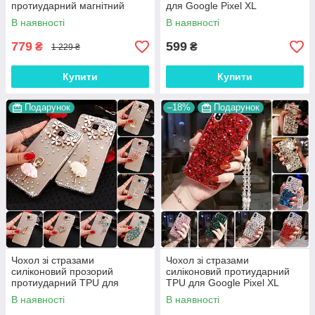
протиударний магнітний
для Google Pixel XL
книжка з підставкою "LUXOR"
"ROYALER"
В наявності
В наявності
779
599
₴
₴
1 229 ₴
Купити
Купити
Подарунок
–18%
Подарунок
Чохол зі стразами
Чохол зі стразами
силіконовий прозорий
силіконовий протиударний
протиударний TPU для
TPU для Google Pixel XL
Google Pixel XL "DIAMOND"
"SWAROV LUXURY"
В наявності
В наявності