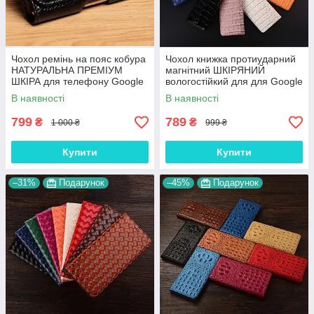
Чохол ремінь на пояс кобура
Чохол книжка протиударний
НАТУРАЛЬНА ПРЕМІУМ
магнітний ШКІРЯНИЙ
ШКІРА для телефону Google
вологостійкий для для Google
Pixel XL "FLOTAR"
Pixel XL "LUXON"
В наявності
В наявності
799
789
₴
₴
1 000 ₴
999 ₴
Купити
Купити
–31%
Подарунок
–45%
Подарунок