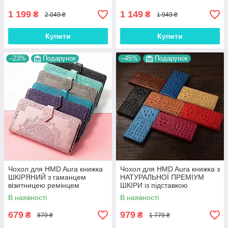
"JACOSA"
"DRAGON"
1 199
1 149
₴
₴
2 049 ₴
1 949 ₴
Купити
Купити
–23%
Подарунок
–45%
Подарунок
Чохол для HMD Aura книжка
Чохол для HMD Aura книжка з
ШКІРЯНИЙ з гаманцем
НАТУРАЛЬНОЇ ПРЕМІУМ
візитницею ремінцем
ШКІРИ із підставкою
підставкою протиударний
протиударний магнітний 3D
В наявності
В наявності
"ORNAMENT"
"CROCOHEAD"
679
979
₴
₴
879 ₴
1 779 ₴