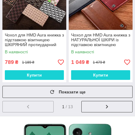
Чохол для HMD Aura книжка з
Чохол для HMD Aura книжка з
підставкою візитницею
НАТУРАЛЬНОЇ ШКІРИ із
ШКІРЯНИЙ протиударний
підставкою візитницею
магнітний "COUTURE"
протиударний магнітний
В наявності
В наявності
"ITALIAN"
789
1 049
₴
₴
1 189 ₴
1 479 ₴
Купити
Купити
Показати ще
1
/ 13