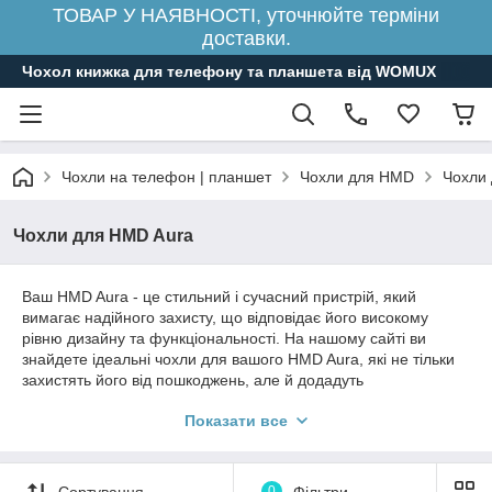
ТОВАР У НАЯВНОСТІ, уточнюйте терміни
доставки.
Чохол книжка для телефону та планшета від WOMUX
Чохли на телефон | планшет
Чохли для HMD
Чохли
Чохли для HMD Aura
Ваш HMD Aura - це стильний і сучасний пристрій, який
вимагає надійного захисту, що відповідає його високому
рівню дизайну та функціональності. На нашому сайті ви
знайдете ідеальні чохли для вашого HMD Aura, які не тільки
захистять його від пошкоджень, але й додадуть
індивідуальності вашому смартфону.
Показати все
Якщо ви шукаєте преміум-якість та вишуканість, зверніть
увагу на наші шкіряні чохли. Вони надають вашому HMD Aura
елегантний та розкішний вигляд, захищаючи його від
Сортування
0
Фільтри