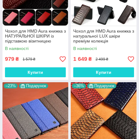
Чохол для HMD Aura книжка з
Чохол для HMD Aura книжка з
НАТУРАЛЬНОЇ ШКІРИ із
натуральної LUX шкіри
підставкою візитницею
преміум колекція
протиударний магнітний
"SIGNATURE"
В наявності
В наявності
"BULL"
979
1 649
₴
₴
1 579 ₴
2 499 ₴
Купити
Купити
–23%
Подарунок
–36%
Подарунок