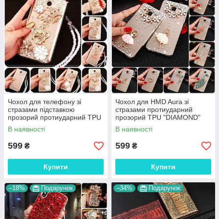
Чохол для телефону зі
Чохол для HMD Aura зі
стразами підставкою
стразами протиударний
прозорий протиударний TPU
прозорий TPU "DIAMOND"
"ROYALER"
В наявності
В наявності
599
599
₴
₴
Купити
Купити
–18%
Подарунок
–34%
Подарунок