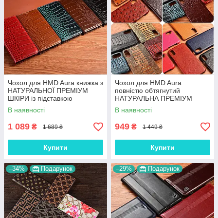
Чохол для HMD Aura книжка з
Чохол для HMD Aura
НАТУРАЛЬНОЇ ПРЕМІУМ
повністю обтягнутий
ШКІРИ із підставкою
НАТУРАЛЬНА ПРЕМІУМ
протиударний магнітний
ШКІРА накладка бампер
В наявності
В наявності
"CROCODILE"
"SIGNATURE"
1 089
949
₴
₴
1 689 ₴
1 449 ₴
Купити
Купити
–34%
Подарунок
–29%
Подарунок