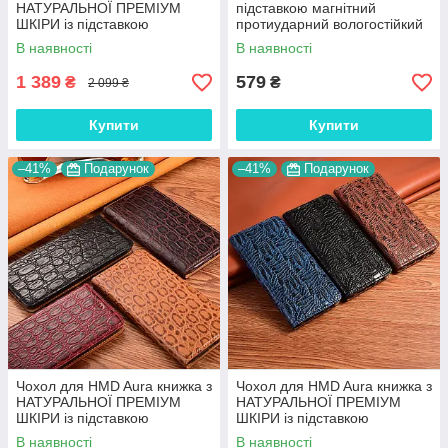
НАТУРАЛЬНОЇ ПРЕМІУМ
підставкою магнітний
ШКІРИ із підставкою
протиударний вологостійкий
протиударний магнітний
"HLT"
В наявності
В наявності
"OSTRICH"
1 389
579
₴
₴
2 099 ₴
Купити
Купити
–41%
Подарунок
–41%
Подарунок
Чохол для HMD Aura книжка з
Чохол для HMD Aura книжка з
НАТУРАЛЬНОЇ ПРЕМІУМ
НАТУРАЛЬНОЇ ПРЕМІУМ
ШКІРИ із підставкою
ШКІРИ із підставкою
протиударний магнітний
протиударний магнітний
В наявності
В наявності