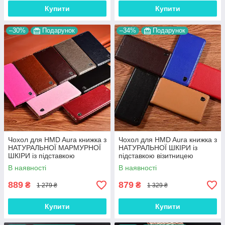
Купити
Купити
–30%
Подарунок
–34%
Подарунок
Чохол для HMD Aura книжка з
Чохол для HMD Aura книжка з
НАТУРАЛЬНОЇ МАРМУРНОЇ
НАТУРАЛЬНОЇ ШКІРИ із
ШКІРИ із підставкою
підставкою візитницею
протиударний магнітний
протиударний
В наявності
В наявності
"MARBLE"
магнітний"CLASIC"
889
879
₴
₴
1 279 ₴
1 329 ₴
Купити
Купити