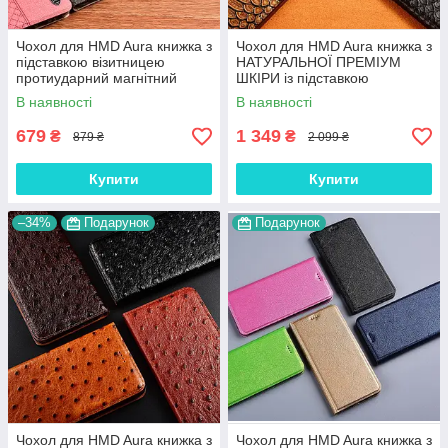
Чохол для HMD Aura книжка з
Чохол для HMD Aura книжка з
підставкою візитницею
НАТУРАЛЬНОЇ ПРЕМІУМ
протиударний магнітний
ШКІРИ із підставкою
вологостійкий "PRIVILEGE"
протиударний магнітний
В наявності
В наявності
"PYTHON"
679
1 349
₴
₴
879 ₴
2 099 ₴
Купити
Купити
–34%
Подарунок
Подарунок
Чохол для HMD Aura книжка з
Чохол для HMD Aura книжка з