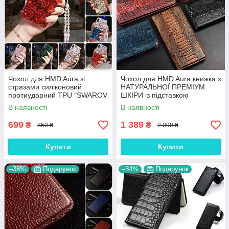
Чохол для HMD Aura зі
Чохол для HMD Aura книжка з
стразами силіконовий
НАТУРАЛЬНОЇ ПРЕМІУМ
протиударний TPU "SWAROV
ШКІРИ із підставкою
LUXURY"
протиударний магнітний
В наявності
В наявності
"REPTILE"
699
1 389
₴
₴
850 ₴
2 099 ₴
Купити
Купити
–38%
Подарунок
–34%
Подарунок