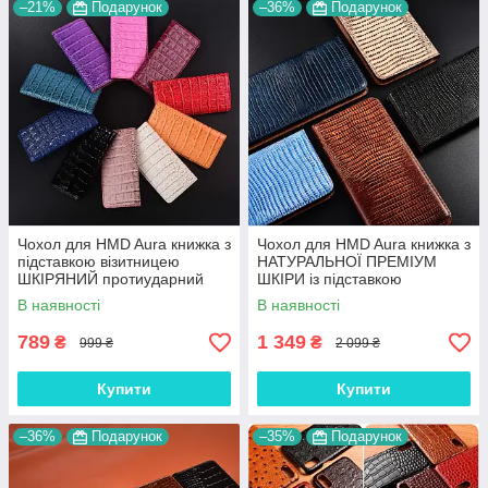
–21%
Подарунок
–36%
Подарунок
Чохол для HMD Aura книжка з
Чохол для HMD Aura книжка з
підставкою візитницею
НАТУРАЛЬНОЇ ПРЕМІУМ
ШКІРЯНИЙ протиударний
ШКІРИ із підставкою
магнітний "LUXON"
протиударний магнітний
В наявності
В наявності
"VARAN"
789
1 349
₴
₴
999 ₴
2 099 ₴
Купити
Купити
–36%
Подарунок
–35%
Подарунок