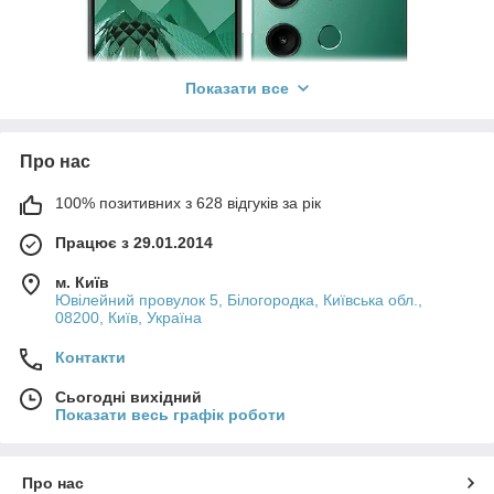
Показати все
Про нас
100% позитивних з 628 відгуків за рік
Працює з 29.01.2014
м. Київ
Ювілейний провулок 5, Білогородка, Київська обл.,
08200, Київ, Україна
Контакти
Сьогодні вихідний
Показати весь графік роботи
ЧОХЛИ ДЛЯ HMD Aura: СТИЛЬ І ЗАХИСТ ДЛЯ ВАШОГО
СМАРТФОНУ
Широкий вибір чохлів для HMD Aura: від мінімалізму до
Про нас