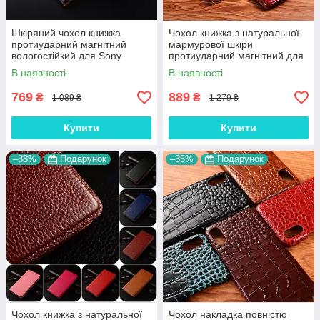
Шкіряний чохол книжка
Чохол книжка з натуральної
протиударний магнітний
мармурової шкіри
вологостійкий для Sony
протиударний магнітний для
Xperia 10 II "GOLDAX"
Sony Xperia 10 II "MARBLE"
В наявності
В наявності
769
889
₴
₴
1 089 ₴
1 279 ₴
Купити
Купити
–38%
Подарунок
–35%
Подарунок
Чохол книжка з натуральної
Чохол накладка повністю