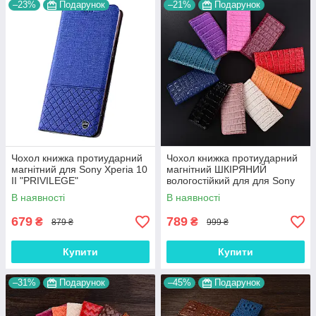
–23%
Подарунок
–21%
Подарунок
Чохол книжка протиударний
Чохол книжка протиударний
магнітний для Sony Xperia 10
магнітний ШКІРЯНИЙ
II "PRIVILEGE"
вологостійкий для для Sony
Xperia 10 II "LUXON"
В наявності
В наявності
679
789
₴
₴
879 ₴
999 ₴
Купити
Купити
–31%
Подарунок
–45%
Подарунок