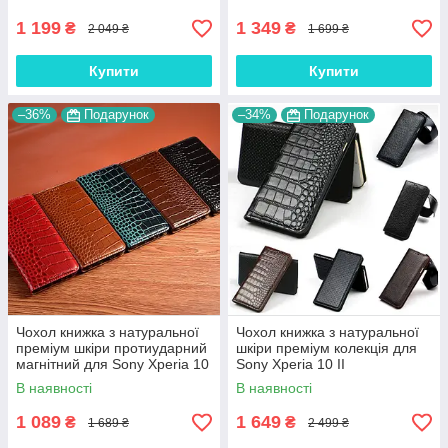
1 199
1 349
₴
₴
2 049 ₴
1 699 ₴
Купити
Купити
–36%
Подарунок
–34%
Подарунок
Чохол книжка з натуральної
Чохол книжка з натуральної
преміум шкіри протиударний
шкіри преміум колекція для
магнітний для Sony Xperia 10
Sony Xperia 10 II
II "CROCODILE"
"SIGNATURE"
В наявності
В наявності
1 089
1 649
₴
₴
1 689 ₴
2 499 ₴