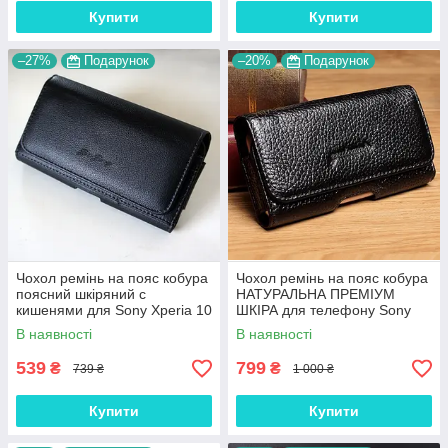
Купити
Купити
–27%
Подарунок
–20%
Подарунок
Чохол ремінь на пояс кобура
Чохол ремінь на пояс кобура
поясний шкіряний c
НАТУРАЛЬНА ПРЕМІУМ
кишенями для Sony Xperia 10
ШКІРА для телефону Sony
II "RAMOS"
Xperia 10 II "FLOTAR"
В наявності
В наявності
539
799
₴
₴
739 ₴
1 000 ₴
Купити
Купити