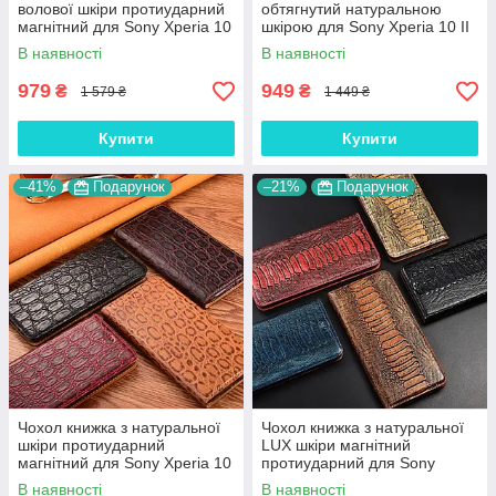
волової шкіри протиударний
обтягнутий натуральною
магнітний для Sony Xperia 10
шкірою для Sony Xperia 10 II
II "BULL"
"SIGNATURE"
В наявності
В наявності
979
949
₴
₴
1 579 ₴
1 449 ₴
Купити
Купити
–41%
Подарунок
–21%
Подарунок
Чохол книжка з натуральної
Чохол книжка з натуральної
шкіри протиударний
LUX шкіри магнітний
магнітний для Sony Xperia 10
протиударний для Sony
II "JACOSA"
Xperia 10 II "ZENUS"
В наявності
В наявності