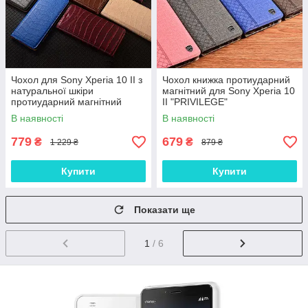
Чохол для Sony Xperia 10 II з
Чохол книжка протиударний
натуральної шкіри
магнітний для Sony Xperia 10
протиударний магнітний
II "PRIVILEGE"
книжка з підставкою "LUXOR"
В наявності
В наявності
779
679
₴
₴
1 229 ₴
879 ₴
Купити
Купити
Показати ще
1
/ 6