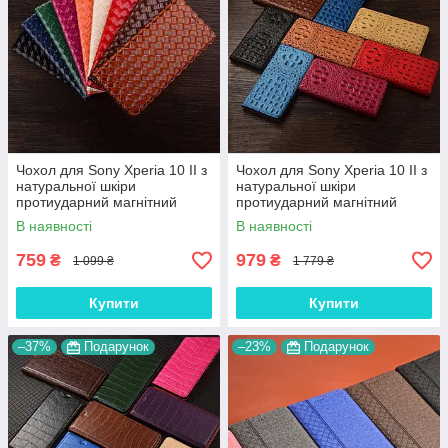
Чохол для Sony Xperia 10 II з
Чохол для Sony Xperia 10 II з
натуральної шкіри
натуральної шкіри
протиударний магнітний
протиударний магнітний
книжка з підставкою
книжка з підставкою
В наявності
В наявності
"VENETTA"
"CROCOHEAD"
759
979
₴
₴
1 099 ₴
1 779 ₴
Купити
Купити
–37%
Подарунок
–23%
Подарунок