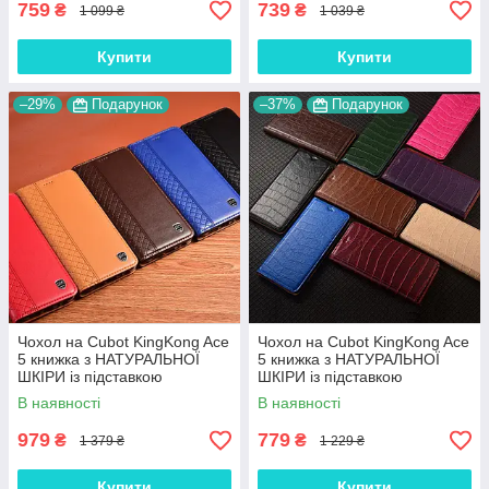
759
739
₴
₴
1 099 ₴
1 039 ₴
Купити
Купити
–29%
Подарунок
–37%
Подарунок
Чохол на Cubot KingKong Ace
Чохол на Cubot KingKong Ace
5 книжка з НАТУРАЛЬНОЇ
5 книжка з НАТУРАЛЬНОЇ
ШКІРИ із підставкою
ШКІРИ із підставкою
візитницею протиударний
візитницею протиударний
В наявності
В наявності
магнітний "BOTTEGA"
магнітний "LUXOR"
979
779
₴
₴
1 379 ₴
1 229 ₴
Купити
Купити