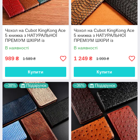
Чохол на Cubot KingKong Ace
Чохол на Cubot KingKong Ace
5 книжка з НАТУРАЛЬНОЇ
5 книжка з НАТУРАЛЬНОЇ
ПРЕМІУМ ШКІРИ із
ПРЕМІУМ ШКІРИ із
підставкою протиударний
підставкою протиударний
В наявності
В наявності
магнітний "CROCODILE"
магнітний "PYTHON"
989
1 249
₴
₴
1 589 ₴
1 999 ₴
Купити
Купити
–38%
Подарунок
–36%
Подарунок