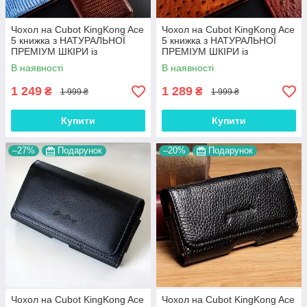
Чохол на Cubot KingKong Ace
Чохол на Cubot KingKong Ace
5 книжка з НАТУРАЛЬНОЇ
5 книжка з НАТУРАЛЬНОЇ
ПРЕМІУМ ШКІРИ із
ПРЕМІУМ ШКІРИ із
підставкою протиударний
підставкою протиударний
В наявності
В наявності
магнітний "VARAN"
магнітний "OSTRICH"
1 249
1 289
₴
₴
1 999 ₴
1 999 ₴
Купити
Купити
–27%
Подарунок
–20%
Подарунок
Чохол на Cubot KingKong Ace
Чохол на Cubot KingKong Ace