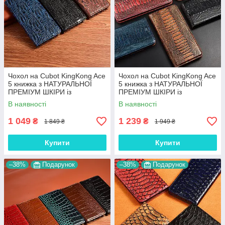
Чохол на Cubot KingKong Ace
Чохол на Cubot KingKong Ace
5 книжка з НАТУРАЛЬНОЇ
5 книжка з НАТУРАЛЬНОЇ
ПРЕМІУМ ШКІРИ із
ПРЕМІУМ ШКІРИ із
підставкою протиударний
підставкою протиударний
В наявності
В наявності
магнітний "DRAGON"
магнітний "REPTILE"
1 049
1 239
₴
₴
1 849 ₴
1 949 ₴
Купити
Купити
–38%
Подарунок
–38%
Подарунок