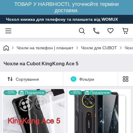
ТОВАР У НАЯВНОСТІ, уточнюйте терміни
доставки.
Чохол книжка для телефону та планшета від WOMUX
Чохли на телефон | планшет
Чохли для CUBOT
Чох
Чохли на Cubot KingKong Ace 5
Сортування
0
Фільтри
–33%
Подарунок
–35%
Подарунок