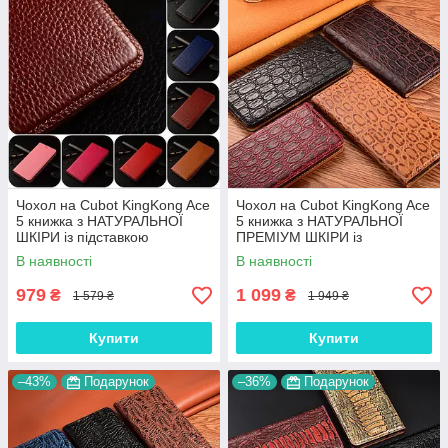
Чохол на Cubot KingKong Ace
Чохол на Cubot KingKong Ace
5 книжка з НАТУРАЛЬНОЇ
5 книжка з НАТУРАЛЬНОЇ
ШКІРИ із підставкою
ПРЕМІУМ ШКІРИ із
візитницею протиударний
підставкою протиударний
В наявності
В наявності
магнітний "BULL"
магнітний "JACOSA"
979
1 099
₴
₴
1 579 ₴
1 949 ₴
Купити
Купити
–43%
Подарунок
–36%
Подарунок