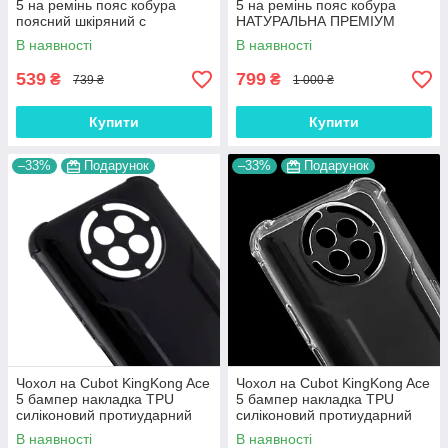
5 на ремінь пояс кобура
5 на ремінь пояс кобура
поясний шкіряний c
НАТУРАЛЬНА ПРЕМІУМ
кишенями "RAMOS"
ШКІРА "FLOTAR"
В наявності
В наявності
539
799
₴
₴
739 ₴
1 000 ₴
Купити
Купити
–33%
Подарунок
–33%
Подарунок
Чохол на Cubot KingKong Ace
Чохол на Cubot KingKong Ace
5 бампер накладка TPU
5 бампер накладка TPU
силіконовий протиударний
силіконовий протиударний
оригінальний "W-SHEILD"
оригінальний "W-SHEILD"
В наявності
В наявності
чорний
прозорий