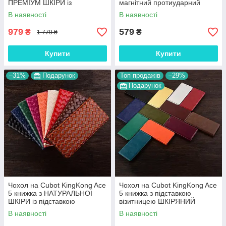
ПРЕМІУМ ШКІРИ із
магнітний протиударний
підставкою протиударний
вологостійкий "HLT"
В наявності
В наявності
магнітний 3D "CROCOHEAD"
979
579
₴
₴
1 779 ₴
Купити
Купити
–31%
Подарунок
Топ продажів
–29%
Подарунок
Чохол на Cubot KingKong Ace
Чохол на Cubot KingKong Ace
5 книжка з НАТУРАЛЬНОЇ
5 книжка з підставкою
ШКІРИ із підставкою
візитницею ШКІРЯНИЙ
візитницею протиударний
протиударний магнітний
В наявності
В наявності
магнітний "VENETTA"
"VERSANO"