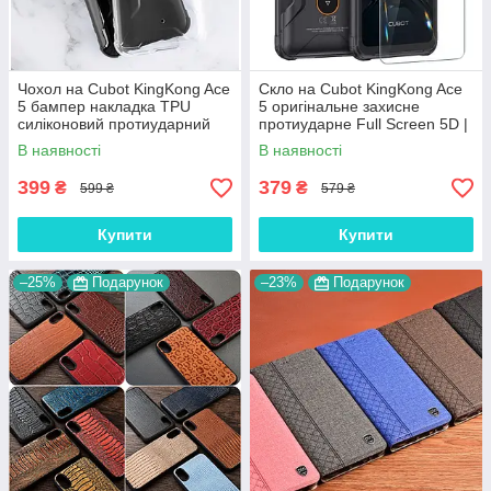
Чохол на Cubot KingKong Ace
Скло на Cubot KingKong Ace
5 бампер накладка TPU
5 оригінальне захисне
силіконовий протиударний
протиударне Full Screen 5D |
оригінальний "W-SHEILD"
9H | 2.5D | Nano - покриття
В наявності
В наявності
"HYPER"
399
379
₴
₴
599 ₴
579 ₴
Купити
Купити
–25%
Подарунок
–23%
Подарунок