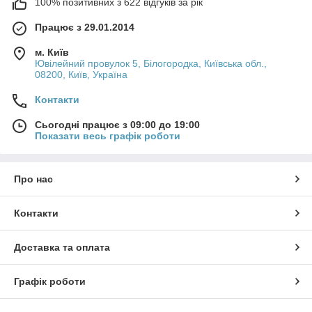
100% позитивних з 622 відгуків за рік
Працює з 29.01.2014
м. Київ
Ювілейний провулок 5, Білогородка, Київська обл.,
08200, Київ, Україна
Контакти
Сьогодні працює з 09:00 до 19:00
Показати весь графік роботи
🛡️ ЧОХЛИ ДЛЯ CUBOT KINGKONG ACE 5
— ПРОГРЕСИВНА БРОНЯ ДЛЯ
ПРЕМІАЛЬНОГО ТАКТИЧНОГО
Про нас
СМАРТФОНУ
Контакти
🔋 Cubot KingKong Ace 5: Еволюція захищених
технологій нового покоління
Доставка та оплата
Cubot KingKong Ace 5
— це яскравий представник
захищених пристроїв нового покоління, який ламає
стереотипи про те, що міцний телефон обов'язково має
Графік роботи
виглядати як безформна цегла. Маючи помірну для свого
класу товщину корпусу в 15.6 мм, цей апарат пропонує