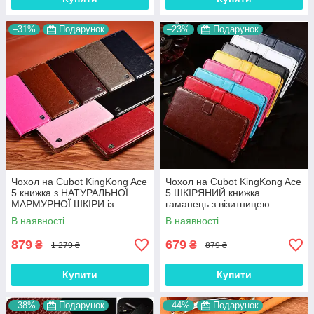
–31%
Подарунок
–23%
Подарунок
Чохол на Cubot KingKong Ace
Чохол на Cubot KingKong Ace
5 книжка з НАТУРАЛЬНОЇ
5 ШКІРЯНИЙ книжка
МАРМУРНОЇ ШКІРИ із
гаманець з візитницею
підставкою протиударний
підставкою протиударний
В наявності
В наявності
магнітний "MARBLE"
"BENTYAGA"
879
679
₴
₴
1 279 ₴
879 ₴
Купити
Купити
–38%
Подарунок
–44%
Подарунок