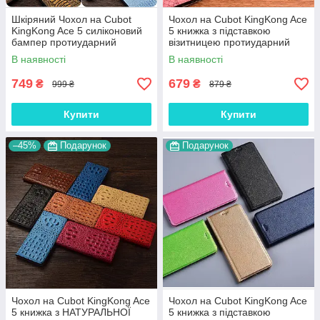
Шкіряний Чохол на Cubot
Чохол на Cubot KingKong Ace
KingKong Ace 5 силіконовий
5 книжка з підставкою
бампер протиударний
візитницею протиударний
накладка "GENUINE"
магнітний вологостійкий
В наявності
В наявності
"PRIVILEGE"
749
679
₴
₴
999 ₴
879 ₴
Купити
Купити
–45%
Подарунок
Подарунок
Чохол на Cubot KingKong Ace
Чохол на Cubot KingKong Ace
5 книжка з НАТУРАЛЬНОЇ
5 книжка з підставкою