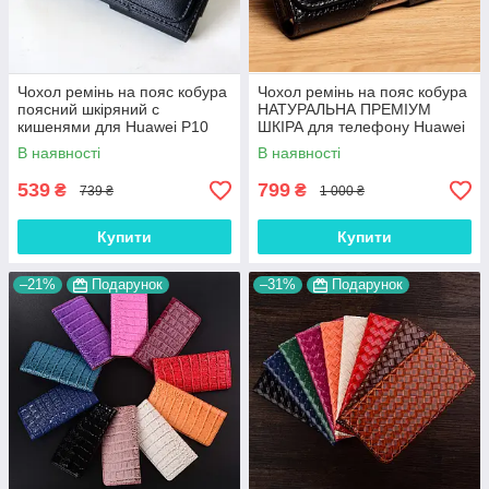
Чохол ремінь на пояс кобура
Чохол ремінь на пояс кобура
поясний шкіряний c
НАТУРАЛЬНА ПРЕМІУМ
кишенями для Huawei P10
ШКІРА для телефону Huawei
"RAMOS"
P10 "FLOTAR"
В наявності
В наявності
539
799
₴
₴
739 ₴
1 000 ₴
Купити
Купити
–21%
Подарунок
–31%
Подарунок