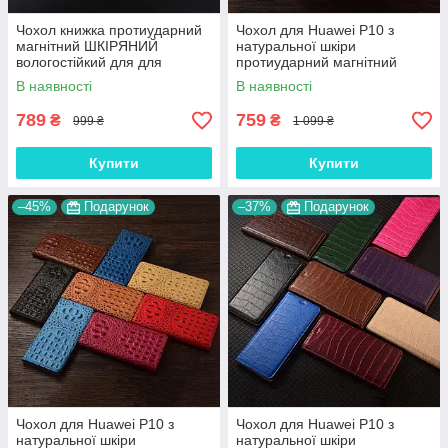
Чохол книжка протиударний
Чохол для Huawei P10 з
магнітний ШКІРЯНИЙ
натуральної шкіри
вологостійкий для для
протиударний магнітний
Huawei P10 "LUXON"
книжка з підставкою
В наявності
В наявності
"VENETTA"
789
759
₴
₴
999 ₴
1 099 ₴
Купити
Купити
–45%
Подарунок
–37%
Подарунок
Чохол для Huawei P10 з
Чохол для Huawei P10 з
натуральної шкіри
натуральної шкіри