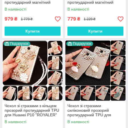
протиударний магнітний
протиударний магнітний
книжка з підставкою
книжка з підставкою "LUXOR"
В наявності
В наявності
"CROCOHEAD"
979
779
₴
₴
1 779 ₴
1 229 ₴
Купити
Купити
Подарунок
Подарунок
Чохол зі стразами з кільцем
Чохол зі стразами
прозорий протиударний TPU
силіконовий прозорий
для Huawei P10 "ROYALER"
протиударний TPU для
Huawei P10 "DIAMOND"
В наявності
В наявності