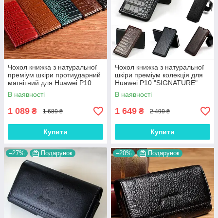
пристрою та захистить його від пошкоджень. 📱🔒
Чохол книжка з натуральної
Чохол книжка з натуральної
преміум шкіри протиударний
шкіри преміум колекція для
магнітний для Huawei P10
Huawei P10 "SIGNATURE"
"CROCODILE"
В наявності
В наявності
1 089
1 649
₴
₴
1 689 ₴
2 499 ₴
Купити
Купити
–27%
Подарунок
–20%
Подарунок