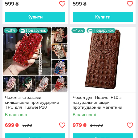
599
599
₴
₴
Купити
Купити
–18%
Подарунок
–45%
Подарунок
Чохол зі стразами
Чохол для Huawei P10 з
силіконовий протиударний
натуральної шкіри
TPU для Huawei P10
протиударний магнітний
"SWAROV LUXURY"
книжка з підставкою
В наявності
В наявності
"CROCOHEAD"
699
979
₴
₴
850 ₴
1 779 ₴