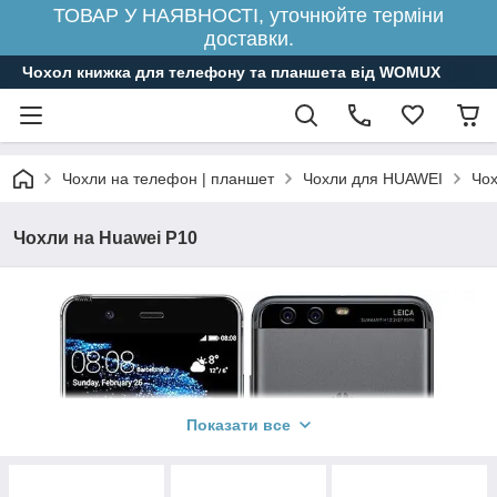
ТОВАР У НАЯВНОСТІ, уточнюйте терміни
доставки.
Чохол книжка для телефону та планшета від WOMUX
Чохли на телефон | планшет
Чохли для HUAWEI
Чох
Чохли на Huawei P10
Показати все