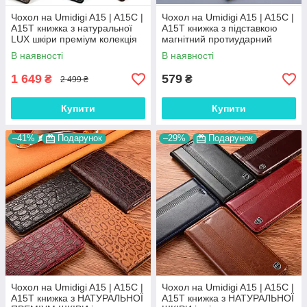
Чохол на Umidigi A15 | A15C |
Чохол на Umidigi A15 | A15C |
A15T книжка з натуральної
A15T книжка з підставкою
LUX шкіри преміум колекція
магнітний протиударний
"SIGNATURE"
вологостійкий "HLT"
В наявності
В наявності
1 649
579
₴
₴
2 499 ₴
Купити
Купити
–41%
Подарунок
–29%
Подарунок
Чохол на Umidigi A15 | A15C |
Чохол на Umidigi A15 | A15C |
A15T книжка з НАТУРАЛЬНОЇ
A15T книжка з НАТУРАЛЬНОЇ