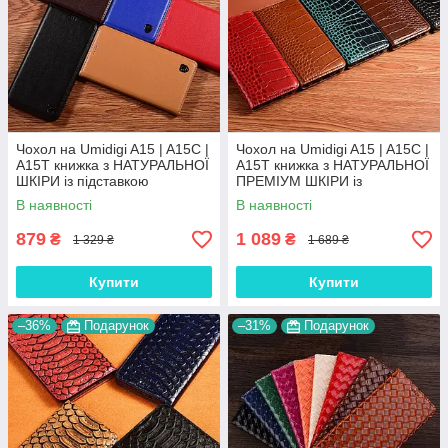
Чохол на Umidigi A15 | A15C |
Чохол на Umidigi A15 | A15C |
A15T книжка з НАТУРАЛЬНОЇ
A15T книжка з НАТУРАЛЬНОЇ
ШКІРИ із підставкою
ПРЕМІУМ ШКІРИ із
візитницею протиударний
підставкою протиударний
В наявності
В наявності
магнітний"CLASIC"
магнітний "CROCODILE"
879
1 089
₴
₴
1 329 ₴
1 689 ₴
Купити
Купити
–36%
Подарунок
–31%
Подарунок