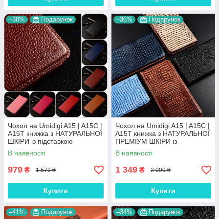
–38%
Подарунок
–36%
Подарунок
Чохол на Umidigi A15 | A15C |
Чохол на Umidigi A15 | A15C |
A15T книжка з НАТУРАЛЬНОЇ
A15T книжка з НАТУРАЛЬНОЇ
ШКІРИ із підставкою
ПРЕМІУМ ШКІРИ із
візитницею протиударний
підставкою протиударний
В наявності
В наявності
магнітний "BULL"
магнітний "VARAN"
979
1 349
₴
₴
1 579 ₴
2 099 ₴
Купити
Купити
–41%
Подарунок
–34%
Подарунок