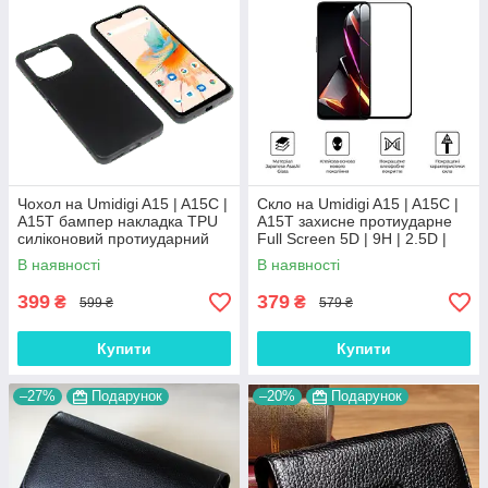
Чохол на Umidigi A15 | A15C |
Скло на Umidigi A15 | A15C |
A15T бампер накладка TPU
A15T захисне протиударне
силіконовий протиударний
Full Screen 5D | 9H | 2.5D |
оригінальний "W-SHEILD"
Nano - покриття "HYPER"
В наявності
В наявності
399
379
₴
₴
599 ₴
579 ₴
Купити
Купити
–27%
Подарунок
–20%
Подарунок