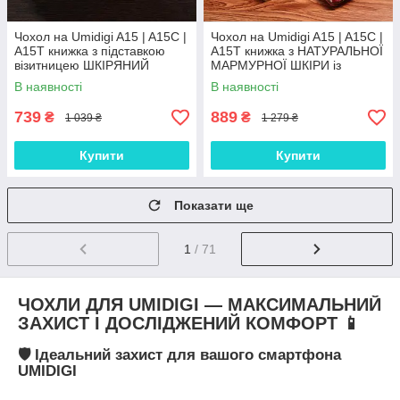
Чохол на Umidigi A15 | A15C |
Чохол на Umidigi A15 | A15C |
A15T книжка з підставкою
A15T книжка з НАТУРАЛЬНОЇ
візитницею ШКІРЯНИЙ
МАРМУРНОЇ ШКІРИ із
протиударний магнітний
підставкою протиударний
В наявності
В наявності
"VERSANO"
магнітний "MARBLE"
739
889
₴
₴
1 039 ₴
1 279 ₴
Купити
Купити
Показати ще
1
/ 71
ЧОХЛИ ДЛЯ UMIDIGI — МАКСИМАЛЬНИЙ
ЗАХИСТ І ДОСЛІДЖЕНИЙ КОМФОРТ 📱
🛡️ Ідеальний захист для вашого смартфона
UMIDIGI
Бренд
UMIDIGI
відомий своїми технологічними та доступними