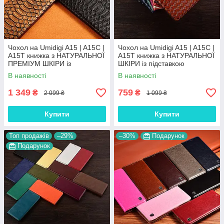
Чохол на Umidigi A15 | A15C |
Чохол на Umidigi A15 | A15C |
A15T книжка з НАТУРАЛЬНОЇ
A15T книжка з НАТУРАЛЬНОЇ
ПРЕМІУМ ШКІРИ із
ШКІРИ із підставкою
підставкою протиударний
візитницею протиударний
В наявності
В наявності
магнітний "PYTHON"
магнітний "VENETTA"
1 349
759
₴
₴
2 099 ₴
1 099 ₴
Купити
Купити
Топ продажів
–29%
–30%
Подарунок
Подарунок