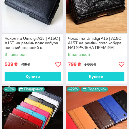
Чохол на Umidigi A15 | A15C |
Чохол на Umidigi A15 | A15C |
A15T на ремінь пояс кобура
A15T на ремінь пояс кобура
поясний шкіряний c
НАТУРАЛЬНА ПРЕМІУМ
кишенями "RAMOS"
ШКІРА "FLOTAR"
В наявності
В наявності
539
799
₴
₴
739 ₴
1 000 ₴
Купити
Купити
–23%
Подарунок
–29%
Подарунок