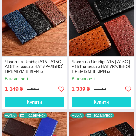
Чохол на Umidigi A15 | A15C |
Чохол на Umidigi A15 | A15C |
A15T книжка з НАТУРАЛЬНОЇ
A15T книжка з НАТУРАЛЬНОЇ
ПРЕМІУМ ШКІРИ із
ПРЕМІУМ ШКІРИ із
підставкою протиударний
підставкою протиударний
В наявності
В наявності
магнітний "DRAGON"
магнітний "OSTRICH"
1 149
1 389
₴
₴
1 949 ₴
2 099 ₴
Купити
Купити
–34%
Подарунок
–36%
Подарунок