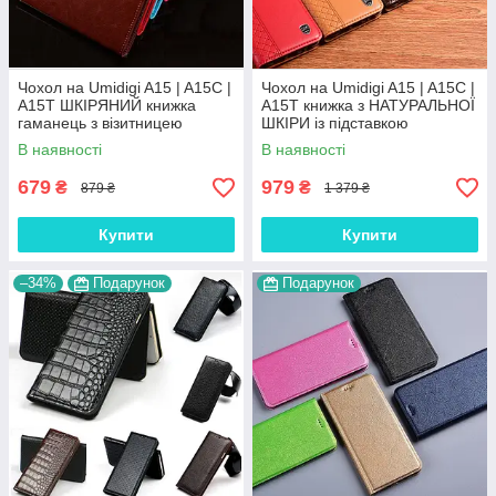
Чохол на Umidigi A15 | A15C |
Чохол на Umidigi A15 | A15C |
A15T ШКІРЯНИЙ книжка
A15T книжка з НАТУРАЛЬНОЇ
гаманець з візитницею
ШКІРИ із підставкою
підставкою протиударний
візитницею протиударний
В наявності
В наявності
"BENTYAGA"
магнітний "BOTTEGA"
679
979
₴
₴
879 ₴
1 379 ₴
Купити
Купити
–34%
Подарунок
Подарунок