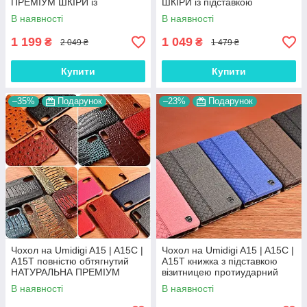
ПРЕМІУМ ШКІРИ із
ШКІРИ із підставкою
підставкою протиударний
візитницею протиударний
В наявності
В наявності
магнітний "JACOSA"
магнітний "ITALIAN"
1 199
1 049
₴
₴
2 049 ₴
1 479 ₴
Купити
Купити
–35%
Подарунок
–23%
Подарунок
Чохол на Umidigi A15 | A15C |
Чохол на Umidigi A15 | A15C |
A15T повністю обтягнутий
A15T книжка з підставкою
НАТУРАЛЬНА ПРЕМІУМ
візитницею протиударний
ШКІРА накладка бампер
магнітний вологостійкий
В наявності
В наявності
"SIGNATURE"
"PRIVILEGE"