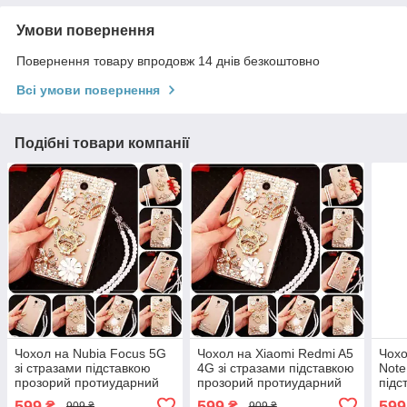
Умови повернення
Повернення товару впродовж 14 днів безкоштовно
Всі умови повернення
Подібні товари компанії
Чохол на Nubia Focus 5G
Чохол на Xiaomi Redmi A5
Чохо
зі стразами підставкою
4G зі стразами підставкою
Note
прозорий протиударний
прозорий протиударний
підс
TPU "ROYALER"
TPU "ROYALER"
про
599
599
599
₴
₴
909 ₴
909 ₴