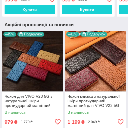
"RO
Купити
Купити
Акційні пропозиції та новинки
–45%
Подарунок
–41%
Подарунок
Чохол для VIVO V23 5G з
Чохол книжка з натуральної
натуральної шкіри
шкіри протиударний
протиударний магнітний
магнітний для VIVO V23 5G
книжка з підставкою
"JACOSA"
В наявності
В наявності
"CROCOHEAD"
979
1 199
₴
₴
1 779 ₴
2 049 ₴