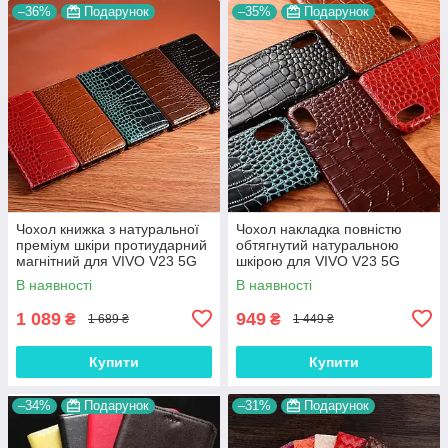
–36%
Подарунок
–35%
Подарунок
Чохол книжка з натуральної
Чохол накладка повністю
преміум шкіри протиударний
обтягнутий натуральною
магнітний для VIVO V23 5G
шкірою для VIVO V23 5G
"CROCODILE"
"SIGNATURE"
В наявності
В наявності
1 089
949
₴
₴
1 689 ₴
1 449 ₴
Купити
Купити
–34%
Подарунок
–31%
Подарунок