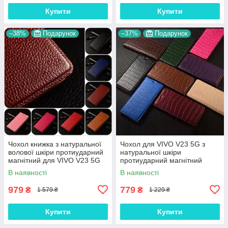
Купити
Купити
–38%
Подарунок
–37%
Подарунок
Чохол книжка з натуральної
Чохол для VIVO V23 5G з
волової шкіри протиударний
натуральної шкіри
магнітний для VIVO V23 5G
протиударний магнітний
"BULL"
книжка з підставкою "LUXOR"
В наявності
В наявності
979
779
₴
₴
1 579 ₴
1 229 ₴
Купити
Купити