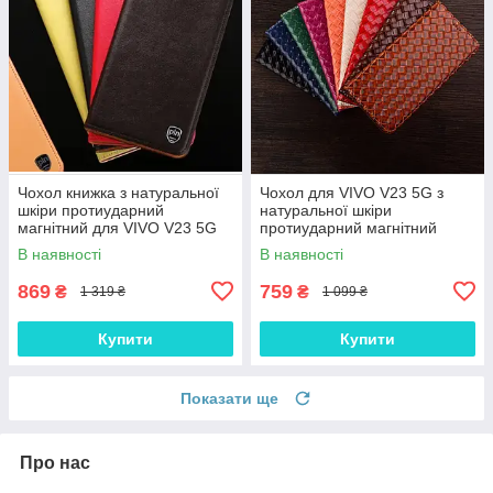
Чохол книжка з натуральної
Чохол для VIVO V23 5G з
шкіри протиударний
натуральної шкіри
магнітний для VIVO V23 5G
протиударний магнітний
"CLASIC"
книжка з підставкою
В наявності
В наявності
"VENETTA"
869
759
₴
₴
1 319 ₴
1 099 ₴
Купити
Купити
Показати ще
Про нас