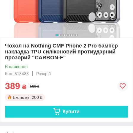
Чохол на Nothing CMF Phone 2 Pro бампер
накладка TPU силіконовий протиударний
прозорий "CARBON-F"
В наявності
Код: 518488
Роздріб
389
₴
589 ₴
Економія
200 ₴
Купити