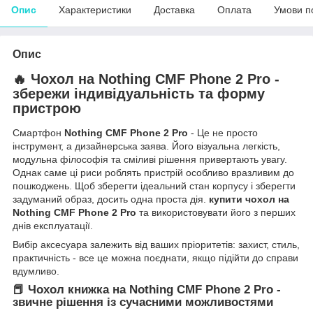
Опис
Характеристики
Доставка
Оплата
Умови п
Опис
🔥 Чохол на Nothing CMF Phone 2 Pro -
збережи індивідуальність та форму
пристрою
Смартфон
Nothing CMF Phone 2 Pro
- Це не просто
інструмент, а дизайнерська заява. Його візуальна легкість,
модульна філософія та сміливі рішення привертають увагу.
Однак саме ці риси роблять пристрій особливо вразливим до
пошкоджень. Щоб зберегти ідеальний стан корпусу і зберегти
задуманий образ, досить одна проста дія.
купити чохол на
Nothing CMF Phone 2 Pro
та використовувати його з перших
днів експлуатації.
Вибір аксесуара залежить від ваших пріоритетів: захист, стиль,
практичність - все це можна поєднати, якщо підійти до справи
вдумливо.
📕 Чохол книжка на Nothing CMF Phone 2 Pro -
звичне рішення із сучасними можливостями