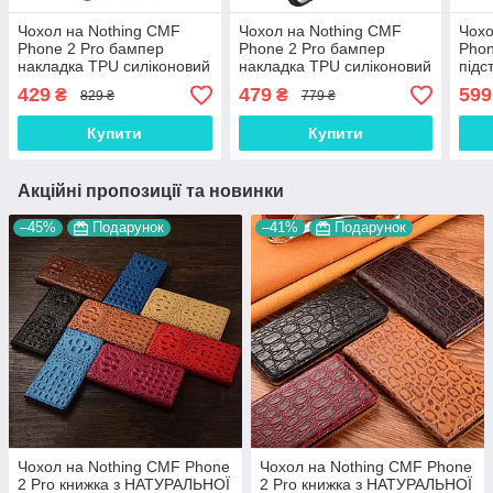
Чохол на Nothing CMF
Чохол на Nothing CMF
Чохо
Phone 2 Pro бампер
Phone 2 Pro бампер
Phon
накладка TPU силіконовий
накладка TPU силіконовий
підс
протиударний прозорий
протиударний прозорий
про
429
479
599
₴
₴
829 ₴
779 ₴
"W-XND"
"CLEAR-BUMP"
"RO
Купити
Купити
Акційні пропозиції та новинки
–45%
Подарунок
–41%
Подарунок
Чохол на Nothing CMF Phone
Чохол на Nothing CMF Phone
2 Pro книжка з НАТУРАЛЬНОЇ
2 Pro книжка з НАТУРАЛЬНОЇ