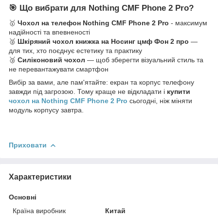
🎯 Що вибрати для Nothing CMF Phone 2 Pro?
🥇
Чохол на телефон Nothing CMF Phone 2 Pro
- максимум
надійності та впевненості
🥈
Шкіряний чохол книжка на Носинг цмф Фон 2 про
—
для тих, хто поєднує естетику та практику
🥉
Силіконовий чохол
— щоб зберегти візуальний стиль та
не перевантажувати смартфон
Вибір за вами, але пам'ятайте: екран та корпус телефону
завжди під загрозою. Тому краще не відкладати і
купити
чохол на Nothing CMF Phone 2 Pro
сьогодні, ніж міняти
модуль корпусу завтра.
Приховати
Характеристики
Основні
Країна виробник
Китай