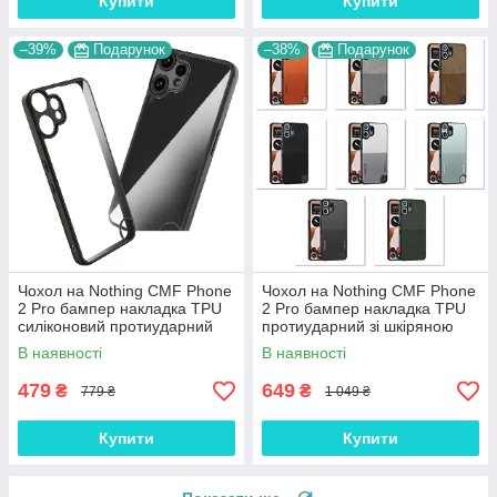
Купити
Купити
–39%
Подарунок
–38%
Подарунок
Чохол на Nothing CMF Phone
Чохол на Nothing CMF Phone
2 Pro бампер накладка TPU
2 Pro бампер накладка TPU
силіконовий протиударний
протиударний зі шкіряною
прозорий "CLEAR-BUMP"
вставкою "CMF-LEATHER"
В наявності
В наявності
479
649
₴
₴
779 ₴
1 049 ₴
Купити
Купити