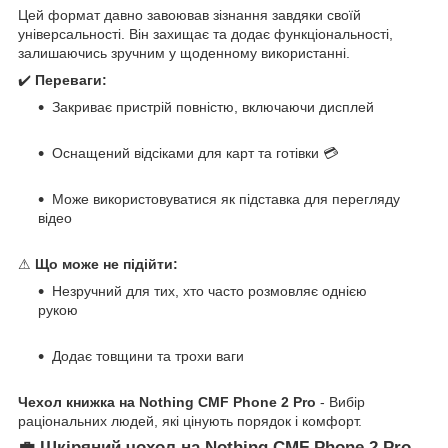
Цей формат давно завоював зізнання завдяки своїй
універсальності. Він захищає та додає функціональності,
залишаючись зручним у щоденному використанні.
✔️
Переваги:
Закриває пристрій повністю, включаючи дисплей
Оснащений відсіками для карт та готівки 💳
Може використовуватися як підставка для перегляду
відео
⚠
Що може не підійти:
Незручний для тих, хто часто розмовляє однією
рукою
Додає товщини та трохи ваги
Чехол книжка на Nothing CMF Phone 2 Pro
- Вибір
раціональних людей, які цінують порядок і комфорт.
💼 Шкіряний чохол на Nothing CMF Phone 2 Pro -