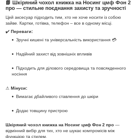
📗 Шкіряний чохол книжка на Носинг цмф Фон 2
про — стильне поєднання захисту та зручності
Цей аксесуар підходить тим, хто не хоче носити із собою
зайве. Картки, готівка, телефон – все в одному місці.
✔️
Переваги:
Зручні кишені та універсальність використання 💳
Надійний захист від зовнішніх впливів
Підходить для ділового середовища та повсякденного
носіння
⚠
Мінуси:
Вимагає дбайливого ставлення до шкіри
Додає товщину пристрою
Шкіряний чохол книжка на Носинг цмф Фон 2 про
—
відмінний вибір для тих, хто не шукає компромісів між
функцією та стилем.