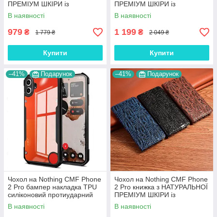
ПРЕМІУМ ШКІРИ із
ПРЕМІУМ ШКІРИ із
підставкою протиударний
підставкою протиударний
В наявності
В наявності
магнітний 3D "CROCOHEAD"
магнітний "JACOSA"
979
1 199
₴
₴
1 779 ₴
2 049 ₴
Купити
Купити
–41%
Подарунок
–41%
Подарунок
Чохол на Nothing CMF Phone
Чохол на Nothing CMF Phone
2 Pro бампер накладка TPU
2 Pro книжка з НАТУРАЛЬНОЇ
силіконовий протиударний
ПРЕМІУМ ШКІРИ із
прозорий "POLICOR"
підставкою протиударний
В наявності
В наявності
магнітний "DRAGON"