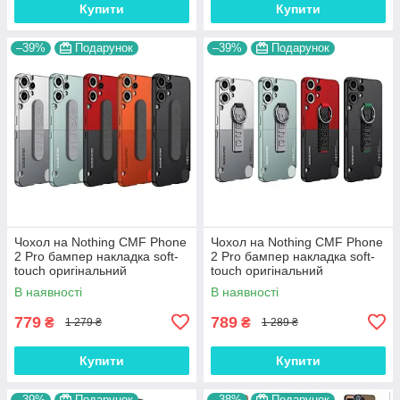
Купити
Купити
–39%
Подарунок
–39%
Подарунок
Чохол на Nothing CMF Phone
Чохол на Nothing CMF Phone
2 Pro бампер накладка soft-
2 Pro бампер накладка soft-
touch оригінальний
touch оригінальний
протиударний "CMF-BAND"
протиударний "CMF-BAND-
В наявності
В наявності
RING"
779
789
₴
₴
1 279 ₴
1 289 ₴
Купити
Купити
–39%
Подарунок
–38%
Подарунок