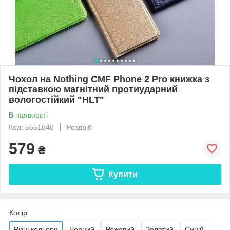
Чохол на Nothing CMF Phone 2 Pro книжка з
підставкою магнітний протиударний
вологостійкий "HLT"
В наявності
Код: 5551848
Роздріб
579
₴
Купити
Колір
Різні кольори
Чорний
Рожевий
Золотий
Синій