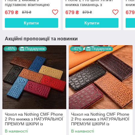
підставкою візитницею
книжка гаманець з
книж
протиударний магнітний
візитницею підставкою
візи
679
679
679
₴
₴
879 ₴
879 ₴
вологостійкий
протиударний
про
"PRIVILEGE"
"BENTYAGA"
"BE
Купити
Купити
Акційні пропозиції та новинки
–45%
Подарунок
–41%
Подарунок
Чохол на Nothing CMF Phone
Чохол на Nothing CMF Phone
2 Pro книжка з НАТУРАЛЬНОЇ
2 Pro книжка з НАТУРАЛЬНОЇ
ПРЕМІУМ ШКІРИ із
ПРЕМІУМ ШКІРИ із
підставкою протиударний
підставкою протиударний
В наявності
В наявності
магнітний 3D "CROCOHEAD"
магнітний "JACOSA"