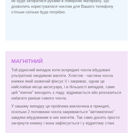
не буде затиратися руками в поверхню матеріалу, що
дозволить користуватися чохлом для Вашого телефону
стільки скільки буде потрібно.
МАГНІТНИЙ
Той рідкісний випадок коли всередині чохла вбудовані
ультратонкі неодимові магніти. Хлястик - частина чохла
книжки який зазвичай фіксує її і закриває, однак це
найслабше місце аксесуара, і в більшості випадків, саме
цей "язичок" виходить з ладу, відривається або розлазиться
набагато раніше самого чохла.
У нашому випадку ця проблема виключена в принципі,
оскільки 2 половинки чохла закриваються "автоматично"
завдяки вбудованим в них магнітів. Так само досить просто
загорнути книжку і вона зафіксується і у відритому стані.